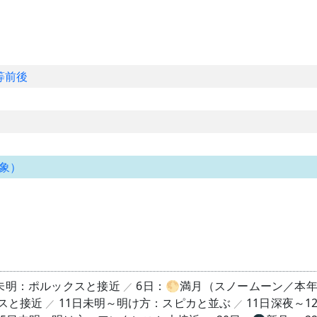
等前後
象）
未明：ポルックスと接近
6日：🌕満月（スノームーン／本
スと接近
11日未明～明け方：スピカと並ぶ
11日深夜～1