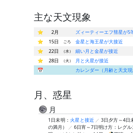
主な天文現象
2月
ズィーティーエフ彗星が5
15日
金星と海王星が大接近
ごろ
22日
細い月と金星が接近
（水）
28日
月と火星が接近
（火）
カレンダー（月齢と天文現
月、惑星
月
1日未明：
火星と接近
3日夕方～4日
の満月）
6日宵～7日明け方：レグル