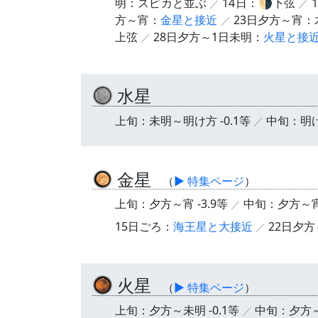
明：スピカと並ぶ
14日：🌗下弦
方～宵：
金星と接近
23日夕方～宵
上弦
28日夕方～1日未明：
火星と接
水星
上旬：未明～明け方 -0.1等
中旬：明け方
金星
（
▶ 特集ページ
）
上旬：夕方～宵 -3.9等
中旬：夕方～宵 
15日ごろ：
海王星と大接近
22日夕
火星
（
▶ 特集ページ
）
上旬：夕方～未明 -0.1等
中旬：夕方～