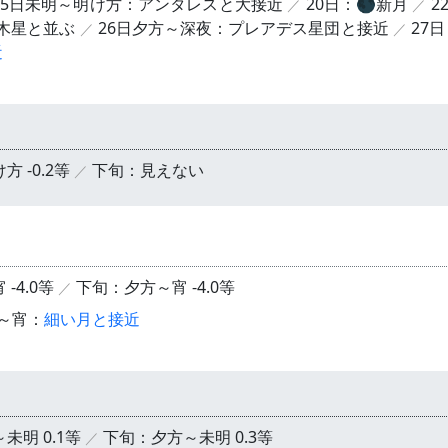
15日未明～明け方：アンタレスと大接近
20日：🌑新月
2
：木星と並ぶ
26日夕方～深夜：プレアデス星団と接近
27日
近
 -0.2等
下旬：見えない
-4.0等
下旬：夕方～宵 -4.0等
方～宵：
細い月と接近
未明 0.1等
下旬：夕方～未明 0.3等