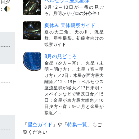
ペルセウス座流星群
2日夕
8月12～13日が一番の見ご
：🌓
ろ。月明かりゼロの好条件！
夏休み 天体観察ガイド
夏の大三角、天の川、流星
群、星空撮影。初級者向けの
観察ガイド
8月の見どころ
金星（夕方～宵）、火星（未
明～明け方）、土星（宵～明
け方）／2日：水星が西方最大
離角／12～13日：ペルセウス
座流星群が極大／13日未明：
スペインなどで皆既日食／15
日：金星が東方最大離角／16
日夕方～宵：細い月と金星が
接近／…
「
星空ガイド
」や「
特集一覧
」もご
覧ください