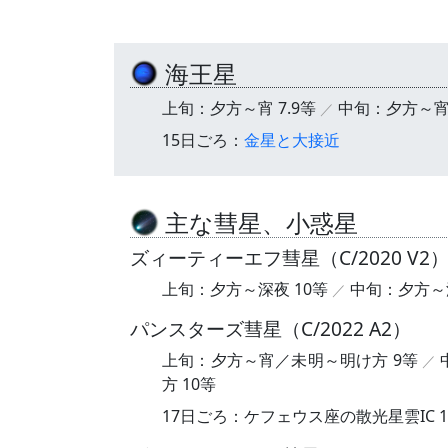
海王星
上旬：夕方～宵 7.9等
中旬：夕方～宵 
15日ごろ：
金星と大接近
主な彗星、小惑星
ズィーティーエフ彗星（C/2020 V2
上旬：夕方～深夜 10等
中旬：夕方～深
パンスターズ彗星（C/2022 A2）
上旬：夕方～宵／未明～明け方 9等
方 10等
17日ごろ：ケフェウス座の散光星雲IC 1