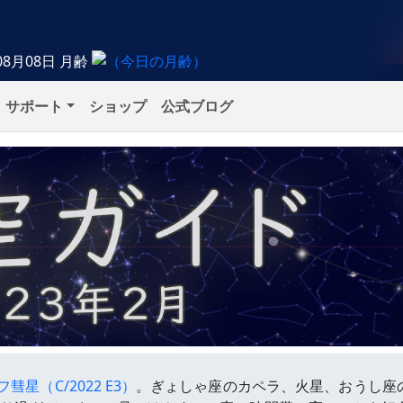
08月08日
月齢
サポート
ショップ
公式ブログ
星（C/2022 E3）
。ぎょしゃ座のカペラ、火星、おうし座