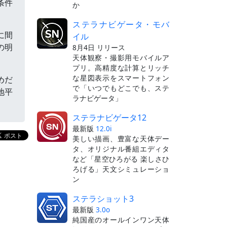
条件
か
ステラナビゲータ・モバ
に間
イル
の明
8月4日 リリース
天体観察・撮影用モバイルア
プリ。高精度な計算とリッチ
な星図表示をスマートフォン
めだ
で「いつでもどこでも、ステ
地平
ラナビゲータ」
ステラナビゲータ12
最新版
12.0i
美しい描画、豊富な天体デー
タ、オリジナル番組エディタ
など「星空ひろがる 楽しさひ
ろげる」天文シミュレーショ
ン
ステラショット3
最新版
3.0o
純国産のオールインワン天体