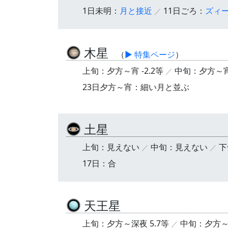
1日未明：
月と接近
11日ごろ：
ズィ
木星
（
▶ 特集ページ
）
上旬：夕方～宵 -2.2等
中旬：夕方～宵 
23日夕方～宵：細い月と並ぶ
土星
上旬：見えない
中旬：見えない
下
17日：合
天王星
上旬：夕方～深夜 5.7等
中旬：夕方～深