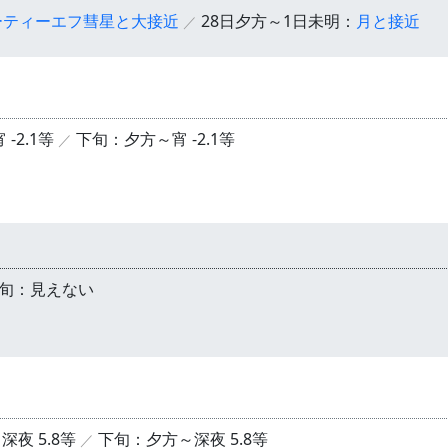
ーティーエフ彗星と大接近
28日夕方～1日未明：
月と接近
-2.1等
下旬：夕方～宵 -2.1等
旬：見えない
夜 5.8等
下旬：夕方～深夜 5.8等