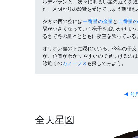
ルデバランと、次々に明るい星の近くを通
だ。月明かりの影響を受けてしまう期間も
夕方の西の空には
一番星の金星
と
二番星
隔が小さくなっていく様子を追いかけよう
るさで冬の星々とともに夜空を飾っている
オリオン座の下に隠れている、今年の干支
が、位置がわかりやすいので見つけるのは
線近くの
カノープス
も探してみよう。
◀ 前
全天星図