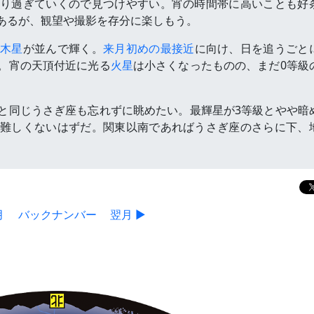
り過ぎていくので見つけやすい。宵の時間帯に高いことも好
あるが、観望や撮影を存分に楽しもう。
の木星
が並んで輝く。
来月初めの最接近
に向け、日を追うごと
。宵の天頂付近に光る
火星
は小さくなったものの、まだ0等級
。
と同じうさぎ座も忘れずに眺めたい。最輝星が3等級とやや暗
難しくないはずだ。関東以南であればうさぎ座のさらに下、
月
バックナンバー
翌月 ▶