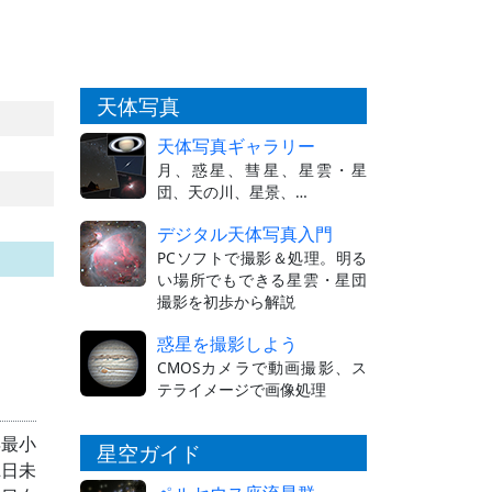
天体写真
天体写真ギャラリー
月、惑星、彗星、星雲・星
団、天の川、星景、…
デジタル天体写真入門
PCソフトで撮影＆処理。明る
い場所でもできる星雲・星団
撮影を初歩から解説
惑星を撮影しよう
CMOSカメラで動画撮影、ス
テライメージで画像処理
年最小
星空ガイド
2日未