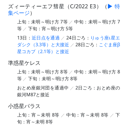
ズィーティーエフ彗星（C/2022 E3）
（
▶ 特
集ページ
）
上旬：未明～明け方 7等
中旬：未明～明け方 7
等
下旬：宵～明け方 5等
13日：
近日点を通過
24日ごろ：
りゅう座ι星エ
ダシク（3.3等）と大接近
28日ごろ：
こぐま座β
星コカブ（2.1等）と接近
準惑星ケレス
上旬：未明～明け方 8等
中旬：未明～明け方 8
等
下旬：未明～明け方 8等
おとめ座銀河団を通過中
2日ごろ：おとめ座の
銀河M87と接近
小惑星パラス
上旬：宵～未明 8等
中旬：宵～未明 8等
下
旬：宵～未明 8等