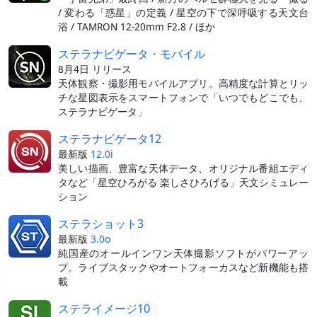
/ 変わる「惑星」の定義 / 星空の下で深呼吸する天文台
浴 / TAMRON 12-20mm F2.8 / ほか
ステラナビゲータ・モバイル
8月4日 リリース
天体観察・撮影用モバイルアプリ。高精度な計算とリッ
チな星図表示をスマートフォンで「いつでもどこでも、
ステラナビゲータ」
ステラナビゲータ12
最新版
12.0i
美しい描画、豊富な天体データ、オリジナル番組エディ
タなど「星空ひろがる 楽しさひろげる」天文シミュレー
ション
ステラショット3
最新版
3.0o
純国産のオールインワン天体撮影ソフトがパワーアッ
プ。ライブスタックやオートフォーカスなど新機能も搭
載
ステライメージ10