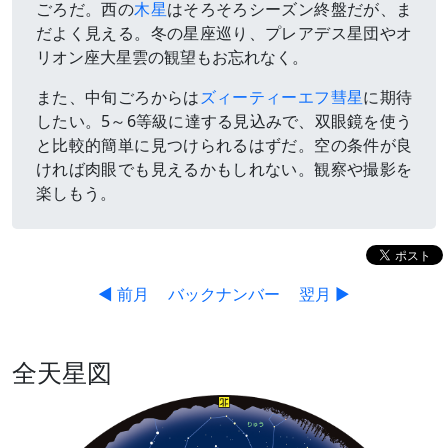
ごろだ。西の
木星
はそろそろシーズン終盤だが、ま
だよく見える。冬の星座巡り、プレアデス星団やオ
リオン座大星雲の観望もお忘れなく。
また、中旬ごろからは
ズィーティーエフ彗星
に期待
したい。5～6等級に達する見込みで、双眼鏡を使う
と比較的簡単に見つけられるはずだ。空の条件が良
ければ肉眼でも見えるかもしれない。観察や撮影を
楽しもう。
◀ 前月
バックナンバー
翌月 ▶
全天星図