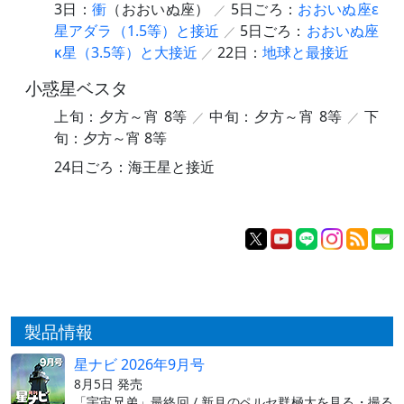
3日：
衝
（おおいぬ座）
5日ごろ：
おおいぬ座ε
星アダラ（1.5等）と接近
5日ごろ：
おおいぬ座
κ星（3.5等）と大接近
22日：
地球と最接近
小惑星ベスタ
上旬：夕方～宵 8等
中旬：夕方～宵 8等
下
旬：夕方～宵 8等
24日ごろ：海王星と接近
製品情報
星ナビ 2026年9月号
8月5日 発売
「宇宙兄弟」最終回 / 新月のペルセ群極大を見る・撮る