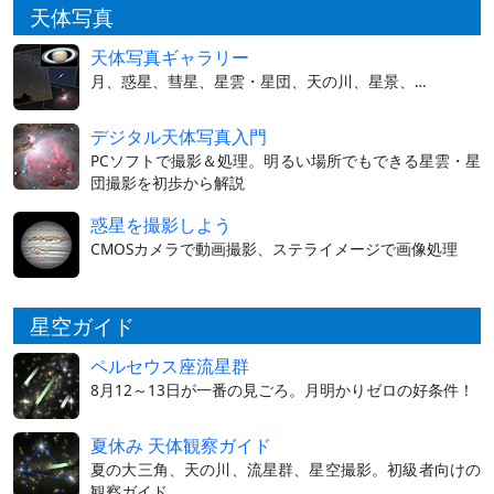
天体写真
天体写真ギャラリー
月、惑星、彗星、星雲・星団、天の川、星景、…
デジタル天体写真入門
PCソフトで撮影＆処理。明るい場所でもできる星雲・星
団撮影を初歩から解説
惑星を撮影しよう
CMOSカメラで動画撮影、ステライメージで画像処理
星空ガイド
ペルセウス座流星群
8月12～13日が一番の見ごろ。月明かりゼロの好条件！
夏休み 天体観察ガイド
夏の大三角、天の川、流星群、星空撮影。初級者向けの
観察ガイド