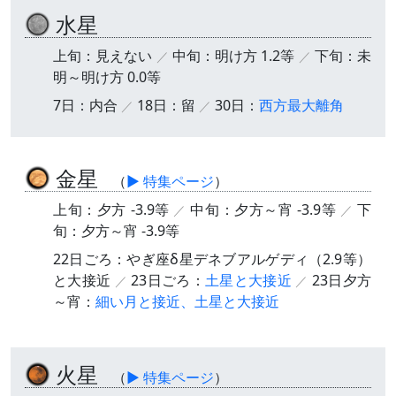
水星
上旬：見えない
中旬：明け方 1.2等
下旬：未
明～明け方 0.0等
7日：内合
18日：留
30日：
西方最大離角
金星
（
▶ 特集ページ
）
上旬：夕方 -3.9等
中旬：夕方～宵 -3.9等
下
旬：夕方～宵 -3.9等
22日ごろ：やぎ座δ星デネブアルゲディ（2.9等）
と大接近
23日ごろ：
土星と大接近
23日夕方
～宵：
細い月と接近、土星と大接近
火星
（
▶ 特集ページ
）