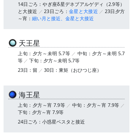
14日ごろ：やぎ座δ星デネブアルゲディ（2.9等）
と大接近
23日ごろ：
金星と大接近
23日夕方
～宵：
細い月と接近、金星と大接近
天王星
上旬：夕方～未明 5.7等
中旬：夕方～未明 5.7
等
下旬：夕方～未明 5.7等
23日：留
30日：東矩（おひつじ座）
海王星
上旬：夕方～宵 7.9等
中旬：夕方～宵 7.9等
下旬：夕方～宵 7.9等
24日ごろ：小惑星ベスタと接近