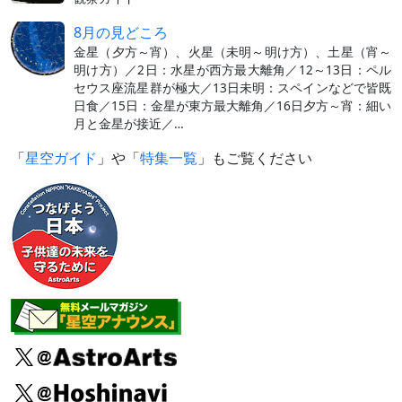
8月の見どころ
金星（夕方～宵）、火星（未明～明け方）、土星（宵～
明け方）／2日：水星が西方最大離角／12～13日：ペル
セウス座流星群が極大／13日未明：スペインなどで皆既
日食／15日：金星が東方最大離角／16日夕方～宵：細い
月と金星が接近／…
「
星空ガイド
」や「
特集一覧
」もご覧ください