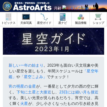
月齢
トピックス
天体写真
星空ガイド
星ナビ
製品情報
ショップ
新しい一年の始まり
。2023年も面白い天文現象や美
しい星空を楽しもう。年間スケジュールは
「星空年
鑑」
や
「星空こよみ」
でチェック！
宵の明星の金星
が、一番星として夕方の西の空に輝
く。
下旬に土星と大接近
し、
23日には細い月も接近
する。美しい光景が見られるだろう。宵空では、高
く輝く
火星
が、少し小さくなったものの引き続き見