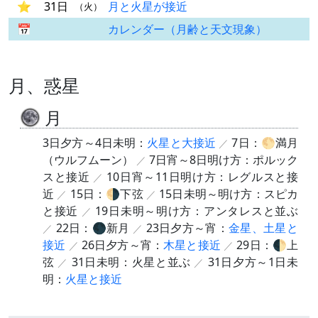
31日
月と火星が接近
（火）
カレンダー（月齢と天文現象）
月、惑星
月
3日夕方～4日未明：
火星と大接近
7日：🌕満月
（ウルフムーン）
7日宵～8日明け方：ポルック
スと接近
10日宵～11日明け方：レグルスと接
近
15日：🌗下弦
15日未明～明け方：スピカ
と接近
19日未明～明け方：アンタレスと並ぶ
22日：🌑新月
23日夕方～宵：
金星、土星と
接近
26日夕方～宵：
木星と接近
29日：🌓上
弦
31日未明：火星と並ぶ
31日夕方～1日未
明：
火星と接近