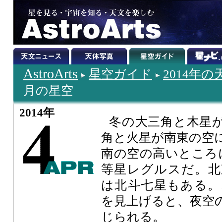
AstroArts
星空ガイド
2014年
月の星空
2014年
冬の大三角と木星
角と火星が南東の空
南の空の高いところ
等星レグルスだ。北
は北斗七星もある。
を見上げると、夜空
じられる。