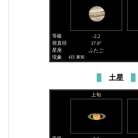
等級
-2.2
視直径
37.9"
星座
ふたご
現象
4日 東矩
土星
上旬