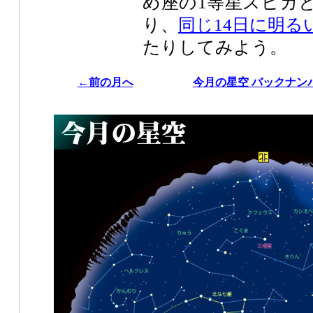
め座の1等星スピカ
り、
同じ14日に明る
たりしてみよう。
←前の月へ
今月の星空 バックナン