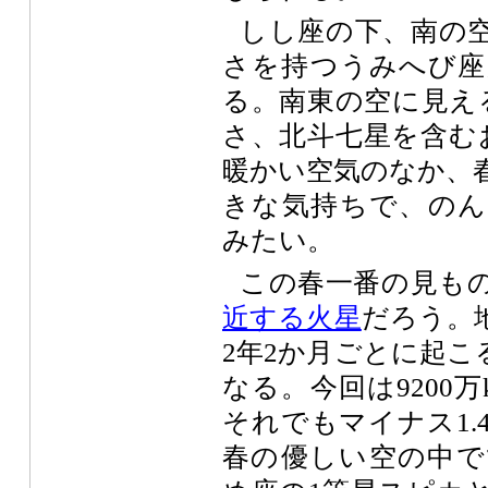
しし座の下、南の
さを持つうみへび座
る。南東の空に見え
さ、北斗七星を含む
暖かい空気のなか、
きな気持ちで、のん
みたい。
この春一番の見も
近する火星
だろう。
2年2か月ごとに起こ
なる。今回は9200
それでもマイナス1.
春の優しい空の中で