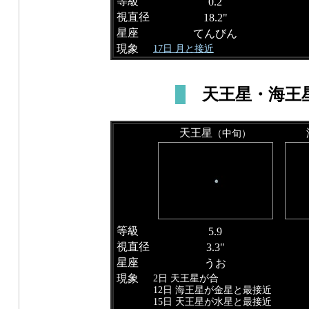
等級
0.2
視直径
18.2"
星座
てんびん
現象
17日 月と接近
天王星・海王
天王星
（中旬）
等級
5.9
視直径
3.3"
星座
うお
現象
2日 天王星が合
12日 海王星が金星と最接近
15日 天王星が水星と最接近