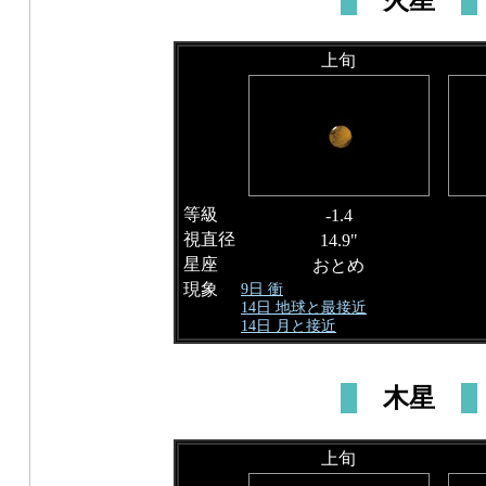
上旬
等級
-1.4
視直径
14.9"
星座
おとめ
現象
9日 衝
14日 地球と最接近
14日 月と接近
木星
上旬