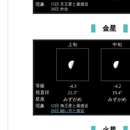
現象
15日 天王星と最接近
26日 外合
金星
上旬
中旬
等級
-4.3
-4.2
視直径
21.3"
19.4"
星座
みずがめ
みずがめ
現象
12日 海王星と最接近
26日 細い月と接近
火星