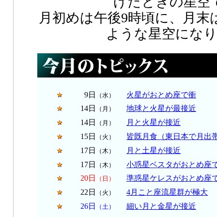
げたときの星空
月初めは午後9時頃に、月末
ような星空にな
9日
火星がおとめ座で衝
（水）
14日
地球と火星が最接近
（月）
14日
月と火星が接近
（月）
15日
皆既月食（東日本で月出
（火）
17日
月と土星が接近
（木）
17日
小惑星ベスタがおとめ座
（木）
20日
準惑星ケレスがおとめ座
（日）
22日
4月こと座流星群が極大
（火）
26日
細い月と金星が接近
（土）