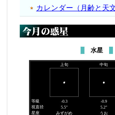
カレンダー（月齢と天
水星
上旬
中旬
等級
-0.3
-0.9
視直径
5.5"
5.2"
星座
みずがめ
うお