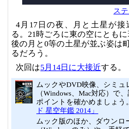
ステ
4月17日の夜、月と土星が
る。21時ごろに東の空にともに
後の月と0等の土星が並ぶ姿は
るだろう。
次回は
5月14日に大接近
する。
ムックやDVD映像、シミュ
（Windows、Mac対応）
ポイントを確かめましょう
ド 星空年鑑 2014」
ムック版のほか、ダウンロ