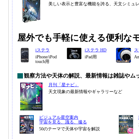
美しい表示と豊富な機能を誇る、天文シミュ
屋外でも手軽に使える便利な
iステラ
iステラ HD
ス
iPhone/iPod
iPad用
A
touch用
観察方法や天体の解説、最新情報は雑誌やム
月刊「星ナビ」
天文現象の最新情報やギャラリーなど
ビジュアル星空案内
宇宙を見る、識る、撮る
50のテーマで天体や宇宙を解説