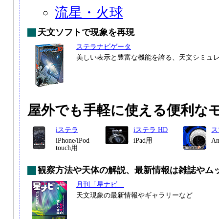
流星・火球
天文ソフトで現象を再現
ステラナビゲータ
美しい表示と豊富な機能を誇る、天文シミュ
屋外でも手軽に使える便利な
iステラ
iステラ HD
ス
iPhone/iPod
iPad用
A
touch用
観察方法や天体の解説、最新情報は雑誌やム
月刊「星ナビ」
天文現象の最新情報やギャラリーなど