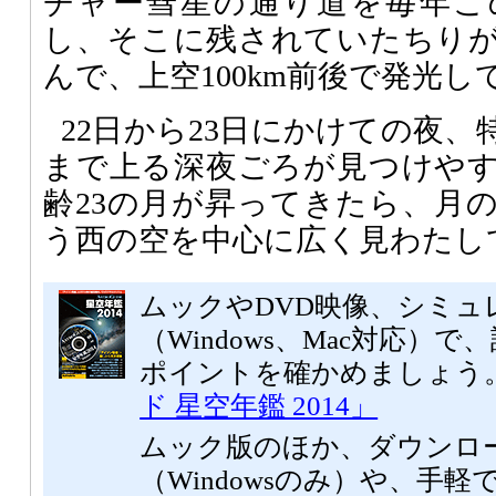
チャー彗星の通り道を毎年こ
し、そこに残されていたちり
んで、上空100km前後で発光し
22日から23日にかけての夜
まで上る深夜ごろが見つけや
齢23の月が昇ってきたら、月
う西の空を中心に広く見わたし
ムックやDVD映像、シミュ
（Windows、Mac対応）
ポイントを確かめましょう
ド 星空年鑑 2014」
ムック版のほか、ダウンロ
（Windowsのみ）や、手軽