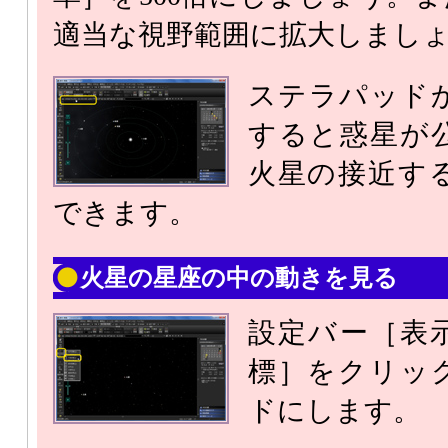
適当な視野範囲に拡大しまし
ステラパッド
すると惑星が
火星の接近す
できます。
火星の星座の中の動きを見る
設定バー［表
標］をクリッ
ドにします。