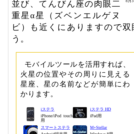
8月
並び、てんびん座の肉眼二
重星α星（ズベンエルゲヌ
ビ）も近くにありますので双
う。
モバイルツールを活用すれば、
火星の位置やその周りに見える
星座、星の名前などが簡単にわ
かります。
iステラ
iステラ HD
iPhone/iPod touch
iPad用
用
スマートステラ
M+Stellar