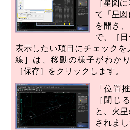
［星図に
て「星図
を開き、
で、［日
表示したい項目にチェックを
線］は、移動の様子がわか
［保存］をクリックします。
「位置
［閉じ
と、火星
されまし