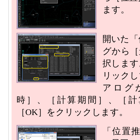
ます。
開いた「
グから［
択します
リックし
アログ
時］、［計算期間］、［計
［OK］をクリックします。
「位置