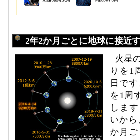
Android端末用
Windows 8用
2年2か月ごとに地球に接近
火星
りを1
日です
を1周
します
いから
か月ご