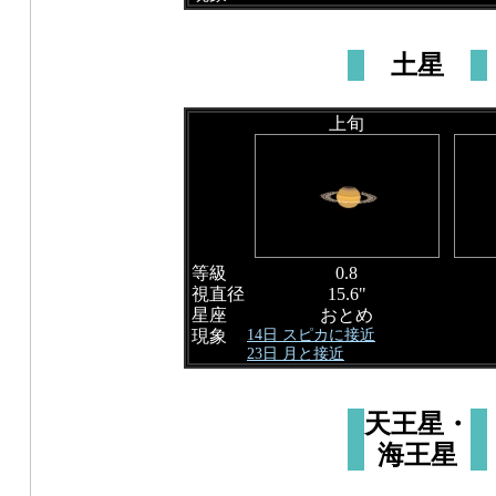
土星
上旬
等級
0.8
視直径
15.6"
星座
おとめ
14日 スピカに接近
現象
23日 月と接近
天王星・
海王星