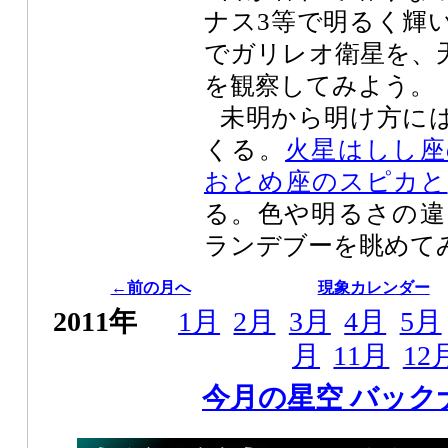
ナス3等で明るく輝
でガリレオ衛星を、
を観察してみよう。
未明から明け方に
くる。
火星はしし座
おとめ座のスピカと
る。色や明るさの違
ランデブーを眺めて
←前の月へ
現象カレンダー
2011年
1月
2月
3月
4月
5月
月
11月
12
今月の星空 バック