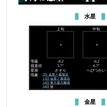
水星
上旬
中旬
等級
-0.2
-0.2
視直径
5.7"
6.7"
星座
さそり
へびつかい
2日 金星と最接近
現象
13日 金星と最接近
14日 東方最大離角
24日 留
金星