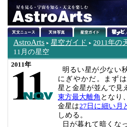
AstroArts
星空ガイド
2011年
11月の星空
2011年
明るい星が少ない
にぎやかだ。まずは
星と金星が並んで見
東方最大離角
となり
金星は
27日に細い月
しめる。
日が暮れて暗くな