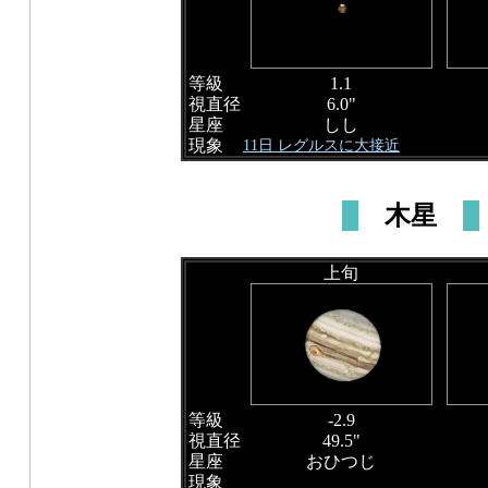
等級
1.1
視直径
6.0"
星座
しし
現象
11日 レグルスに大接近
木星
上旬
等級
-2.9
視直径
49.5"
星座
おひつじ
現象