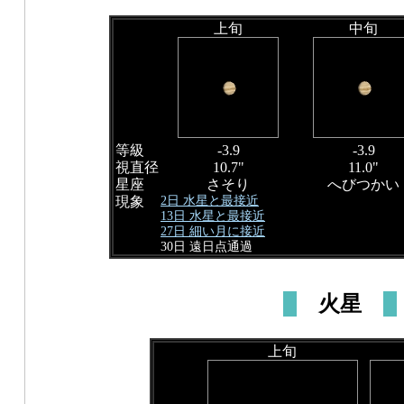
上旬
中旬
等級
-3.9
-3.9
視直径
10.7"
11.0"
星座
さそり
へびつかい
2日 水星と最接近
現象
13日 水星と最接近
27日 細い月に接近
30日 遠日点通過
火星
上旬