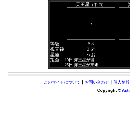
天王星
（中旬）
等級
5.8
視直径
3.6"
星座
うお
10日 海王星が留
現象
25日 海王星が東矩
このサイトについて
お問い合わせ
個人情報
Copyright ©
Astr