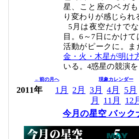
星、こと座のベガも
り変わりが感じられ
5月は夜空だけで
目。6～7日にかけて
活動がピークに。ま
金・火・木星が明け
いる。4惑星の競演
←前の月へ
現象カレンダー
2011年
1月
2月
3月
4月
5月
月
11月
12
今月の星空 バック