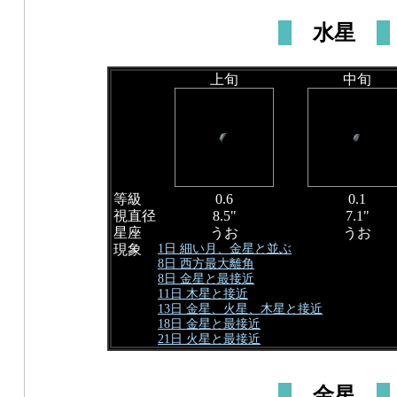
水星
上旬
中旬
等級
0.6
0.1
視直径
8.5"
7.1"
星座
うお
うお
1日 細い月、金星と並ぶ
現象
8日 西方最大離角
8日 金星と最接近
11日 木星と接近
13日 金星、火星、木星と接近
18日 金星と最接近
21日 火星と最接近
金星