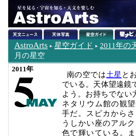
AstroArts
星空ガイド
2011年
月の星空
2011年
南の空では
土星
と
でいる。天体望遠鏡
よう。お持ちでない
ネタリウム館の観望
手だ。スピカからさ
うしかい座のアルク
色で輝いている。ま