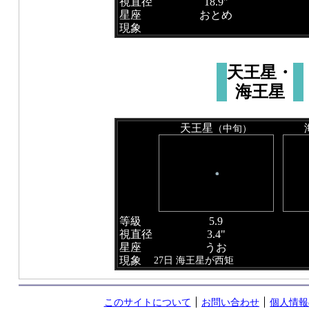
視直径
18.9"
星座
おとめ
現象
天王星・
海王星
天王星
（中旬）
等級
5.9
視直径
3.4"
星座
うお
現象
27日 海王星が西矩
このサイトについて
お問い合わせ
個人情報