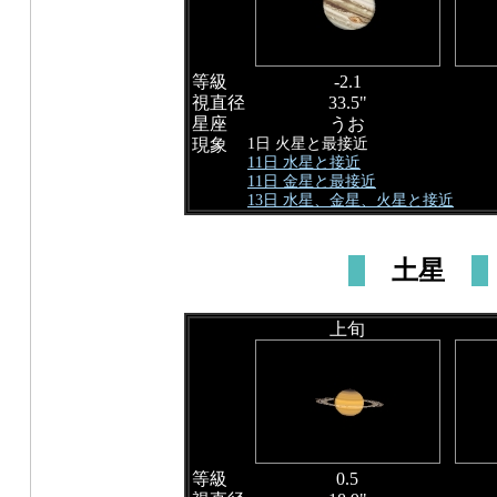
等級
-2.1
視直径
33.5"
星座
うお
1日 火星と最接近
現象
11日 水星と接近
11日 金星と最接近
13日 水星、金星、火星と接近
土星
上旬
等級
0.5