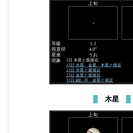
上旬
等級
1.3
視直径
4.0"
星座
うお
1日 木星と最接近
現象
13日 水星、金星、木星と接近
21日 水星と最接近
23日 金星と最接近
31日 細い月、金星と接近
木星
上旬