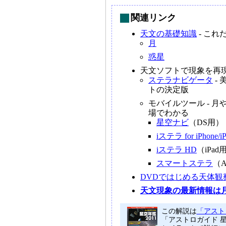
関連リンク
天文の基礎知識
- こ
月
惑星
天文ソフトで現象を再
ステラナビゲータ
-
トの決定版
モバイルツール - 
場でわかる
星空ナビ
（DS用）
iステラ for iPhone/iP
iステラ HD
（iPad
スマートステラ
（A
DVDではじめる天体観
天文現象の最新情報は
この解説は
「アストロ
「アストロガイド 