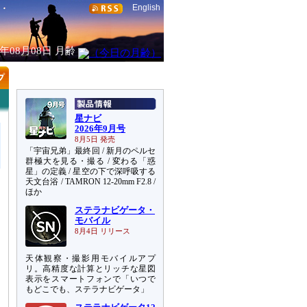
English
6年08月08日
月齢
星ナビ
2026年9月号
8月5日 発売
「宇宙兄弟」最終回 / 新月のペルセ
群極大を見る・撮る / 変わる「惑
星」の定義 / 星空の下で深呼吸する
天文台浴 / TAMRON 12-20mm F2.8 /
ほか
ステラナビゲータ・
モバイル
8月4日 リリース
天体観察・撮影用モバイルアプ
リ。高精度な計算とリッチな星図
表示をスマートフォンで「いつで
もどこでも、ステラナビゲータ」