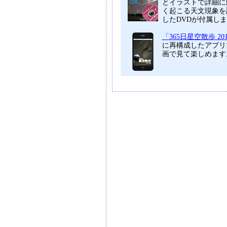
とイラストで詳細に
く起こる天文現象を
したDVDが付属し
「365日星空散歩 20
に再構成したアプリ
画で見て楽しめます