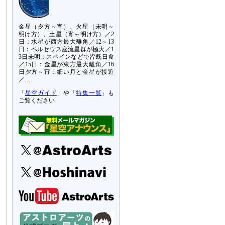
金星（夕方～宵）、火星（未明～
明け方）、土星（宵～明け方）／2
日：水星が西方最大離角／12～13
日：ペルセウス座流星群が極大／1
3日未明：スペインなどで皆既日食
／15日：金星が東方最大離角／16
日夕方～宵：細い月と金星が接近
／…
「
星空ガイド
」や「
特集一覧
」も
ご覧ください