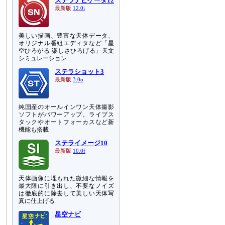
ステラナビゲータ12
最新版
12.0i
美しい描画、豊富な天体データ、
オリジナル番組エディタなど「星
空ひろがる 楽しさひろげる」天文
シミュレーション
ステラショット3
最新版
3.0o
純国産のオールインワン天体撮影
ソフトがパワーアップ。ライブス
タックやオートフォーカスなど新
機能も搭載
ステライメージ10
最新版
10.0f
天体画像に埋もれた微細な情報を
最大限に引き出し、不要なノイズ
は徹底的に除去して美しい天体写
夕
真に仕上げる
め
星空ナビ