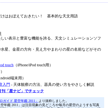
れだけはおぼえておきたい！ 基本的な天文用語
現
 美しい表示と豊富な機能を誇る、天文シミュレーションソフ
月や水星、金星の方向・見え方やまわりの星の名前などがその
od touch
（iPhone/iPod touch用）
用）
ndroid端末用）
察入門
- 天体観察の方法、器具の使い方をやさしく解説
月刊「星ナビ」でチェック
ガイド 星空年鑑 2011」
より抜粋しました。
星空年鑑 2011」は注目現象の見どころや毎月の星空のようすを写真