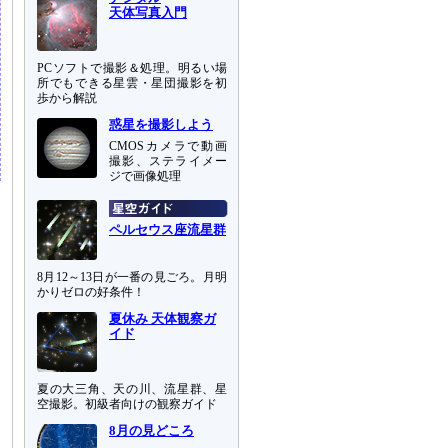
天体写真入門
PCソフトで撮影＆処理。明るい場
所でもできる星雲・星団撮影を初
歩から解説
惑星を撮影しよう
CMOSカメラで動画
撮影、ステライメー
ジで画像処理
ペルセウス座流星群
8月12～13日が一番の見ごろ。月明
かりゼロの好条件！
夏休み 天体観察ガ
イド
夏の大三角、天の川、流星群、星
空撮影。初級者向けの観察ガイド
8月の見どころ