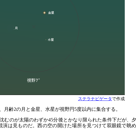
ステラナビゲータ
で作成
で、月齢2の月と金星、水星が視野円5度以内に集合する。
沈むのが太陽のわずか45分後とかなり限られた条件下だが、
競演は見ものだ。西の空の開けた場所を見つけて双眼鏡で眺