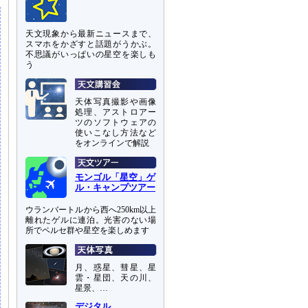
天文現象から最新ニュースまで、
スマホをかざすと話題がうかぶ。
不思議がいっぱいの星空を楽しも
う
天体写真撮影や画像
処理、アストロアー
ツのソフトウェアの
使いこなし方法など
をオンラインで解説
モンゴル「星空」ゲ
ル・キャンプツアー
ウランバートルから西へ250km以上
離れたゲルに連泊。光害のない場
所でペルセ群や星空を楽しめます
月、惑星、彗星、星
雲・星団、天の川、
星景、…
デジタル