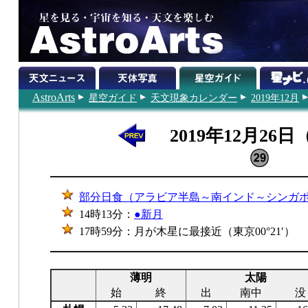
AstroArts
星空ガイド
天文現象カレンダー
2019年12月
2019年12月26
部分日食（アラビア半島～南インド～シンガ
14時13分：
●新月
17時59分：月が木星に最接近（東京00°21′）
薄明
太陽
始
終
出
南中
没