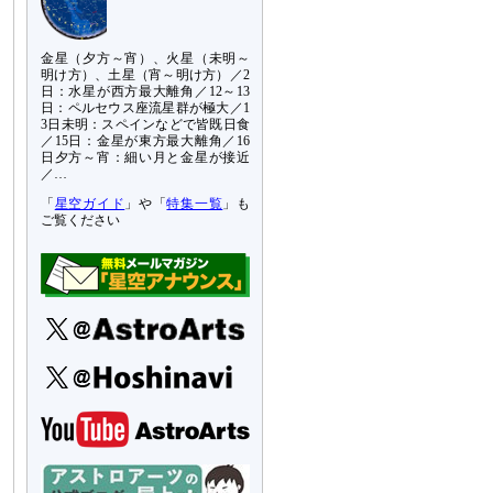
金星（夕方～宵）、火星（未明～
明け方）、土星（宵～明け方）／2
日：水星が西方最大離角／12～13
日：ペルセウス座流星群が極大／1
3日未明：スペインなどで皆既日食
／15日：金星が東方最大離角／16
日夕方～宵：細い月と金星が接近
／…
「
星空ガイド
」や「
特集一覧
」も
ご覧ください