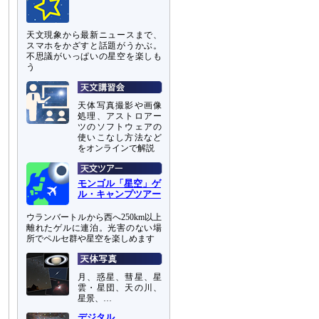
天文現象から最新ニュースまで、
スマホをかざすと話題がうかぶ。
不思議がいっぱいの星空を楽しも
う
天体写真撮影や画像
処理、アストロアー
ツのソフトウェアの
使いこなし方法など
をオンラインで解説
モンゴル「星空」ゲ
ル・キャンプツアー
ウランバートルから西へ250km以上
離れたゲルに連泊。光害のない場
所でペルセ群や星空を楽しめます
月、惑星、彗星、星
雲・星団、天の川、
星景、…
デジタル