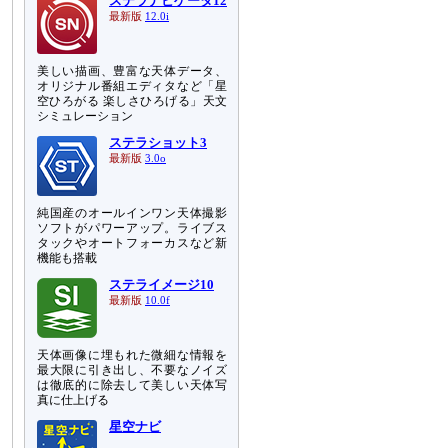
ステラナビゲータ12
最新版
12.0i
美しい描画、豊富な天体データ、
オリジナル番組エディタなど「星
空ひろがる 楽しさひろげる」天文
シミュレーション
ステラショット3
最新版
3.0o
純国産のオールインワン天体撮影
ソフトがパワーアップ。ライブス
タックやオートフォーカスなど新
機能も搭載
ステライメージ10
最新版
10.0f
天体画像に埋もれた微細な情報を
最大限に引き出し、不要なノイズ
は徹底的に除去して美しい天体写
真に仕上げる
星空ナビ