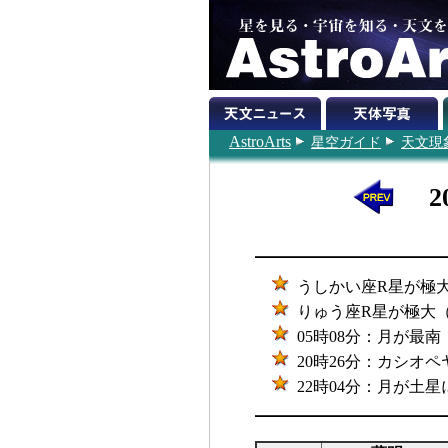
AstroArts
星空ガイド
天文現
2
うしかい座R星が極大（
りゅう座R星が極大（6.
05時08分：月が最南（赤
20時26分：カシオペ
22時04分：月が土星に