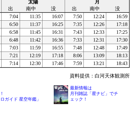
太陽
月
出
南中
没
出
南中
没
7:04
11:35
16:07
7:50
12:24
16:59
6:50
11:37
16:25
7:35
12:26
17:18
6:58
11:45
16:31
7:43
12:33
17:25
6:48
11:42
16:36
7:33
12:31
17:30
7:03
11:59
16:55
7:48
12:48
17:49
7:21
12:19
17:18
8:06
13:09
18:13
7:14
12:30
17:46
7:59
13:21
18:43
資料提供：白河天体観測所
最新情報は
！
月刊雑誌「星ナビ」でチ
トロガイド 星空年鑑」
ェック！