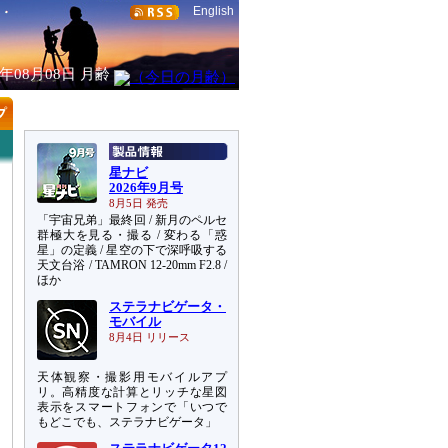
English
6年08月08日
月齢
星ナビ
2026年9月号
8月5日 発売
「宇宙兄弟」最終回 / 新月のペルセ
群極大を見る・撮る / 変わる「惑
星」の定義 / 星空の下で深呼吸する
天文台浴 / TAMRON 12-20mm F2.8 /
ほか
ステラナビゲータ・
モバイル
8月4日 リリース
天体観察・撮影用モバイルアプ
リ。高精度な計算とリッチな星図
表示をスマートフォンで「いつで
もどこでも、ステラナビゲータ」