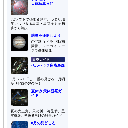
天体写真入門
PCソフトで撮影＆処理。明るい場
所でもできる星雲・星団撮影を初
歩から解説
惑星を撮影しよう
CMOSカメラで動画
撮影、ステライメー
ジで画像処理
ペルセウス座流星群
8月12～13日が一番の見ごろ。月明
かりゼロの好条件！
夏休み 天体観察ガ
イド
夏の大三角、天の川、流星群、星
空撮影。初級者向けの観察ガイド
8月の見どころ