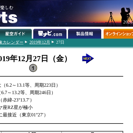
202
象カレンダー
2019年12月
27日
019年12月27日（金）
6.2～13.1等、周期223日）
7～13.2等、周期246日）
緯-23°13.7′）
ヤ座RZ星が極小
最接近（東京01°27′）