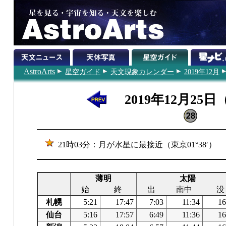
AstroArts
星空ガイド
天文現象カレンダー
2019年12月
2019年12月25
21時03分：月が水星に最接近（東京01°38′）
薄明
太陽
始
終
出
南中
没
札幌
5:21
17:47
7:03
11:34
16
仙台
5:16
17:57
6:49
11:36
16