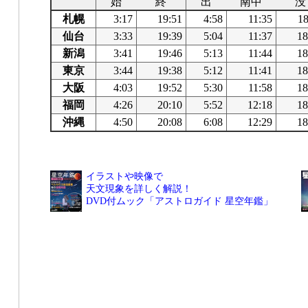
始
終
出
南中
没
札幌
3:17
19:51
4:58
11:35
18
仙台
3:33
19:39
5:04
11:37
18
新潟
3:41
19:46
5:13
11:44
18
東京
3:44
19:38
5:12
11:41
18
大阪
4:03
19:52
5:30
11:58
18
福岡
4:26
20:10
5:52
12:18
18
沖縄
4:50
20:08
6:08
12:29
18
イラストや映像で
天文現象を詳しく解説！
DVD付ムック「アストロガイド 星空年鑑」