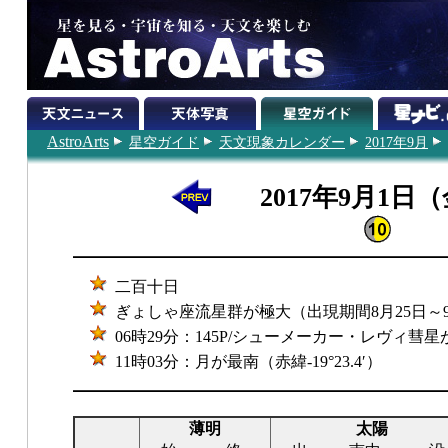
AstroArts
星空ガイド
天文現象カレンダー
2017年9月
2017年9月1日
二百十日
ぎょしゃ座流星群が極大（出現期間8月25日～
06時29分：145P/シューメーカー・レヴィ彗
11時03分：月が最南（赤緯-19°23.4′）
薄明
太陽