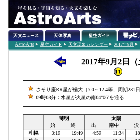
AstroArts
星空ガイド
天文現象カレンダー
2017年9月
2017年9月2日
さそり座RR星が極大（5.0～12.4等、周期281
09時08分：水星が火星の南04°06′を通る
薄明
太陽
始
終
出
南中
没
札幌
3:19
19:49
4:59
11:34
18