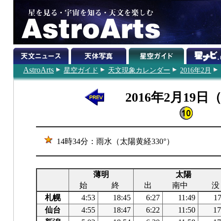
AstroArts
星空ガイド
天文現象カレンダー
2016年2月
2016年2月19日
14時34分：雨水（太陽黄経330°）
薄明
太陽
始
終
出
南中
没
札幌
4:53
18:45
6:27
11:49
17
仙台
4:55
18:47
6:22
11:50
17