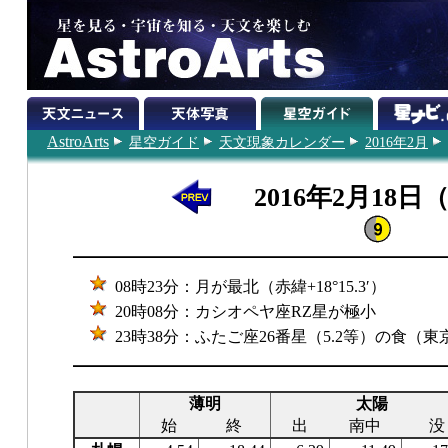
AstroArts
星空ガイド
天文現象カレンダー
2016年2月
2016年2月18日
08時23分：月が最北（赤緯+18°15.3′）
20時08分：カシオペヤ座RZ星が極小
23時38分：ふたご座26番星（5.2等）の食（
薄明
太陽
始
終
出
南中
没