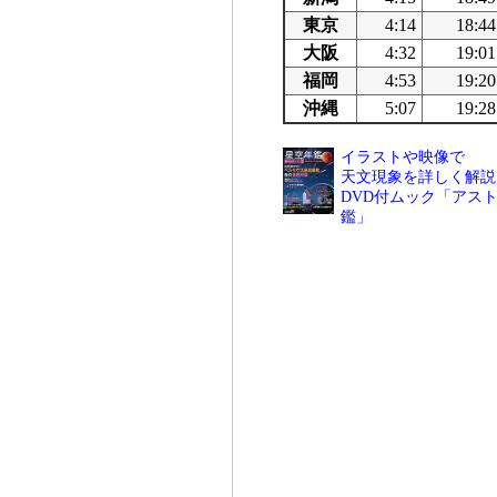
東京
4:14
18:44
大阪
4:32
19:01
福岡
4:53
19:20
沖縄
5:07
19:28
イラストや映像で
天文現象を詳しく解説
DVD付ムック「アスト
鑑」