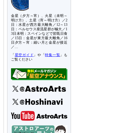
金星（夕方～宵）、火星（未明～
明け方）、土星（宵～明け方）／2
日：水星が西方最大離角／12～13
日：ペルセウス座流星群が極大／1
3日未明：スペインなどで皆既日食
／15日：金星が東方最大離角／16
日夕方～宵：細い月と金星が接近
／…
「
星空ガイド
」や「
特集一覧
」も
ご覧ください