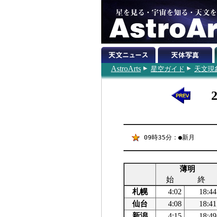
AstroArts
星空ガイド
天文現
09時35分：●新月
薄明
始
終
札幌
4:02
18:44
仙台
4:08
18:41
新潟
4:15
18:49