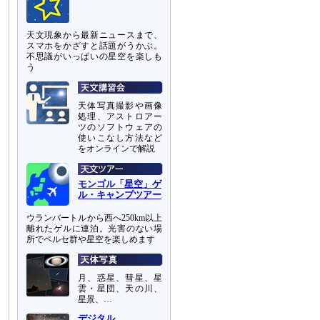
天文現象から最新ニュースまで、
スマホをかざすと話題がうかぶ。
不思議がいっぱいの星空を楽しも
う
天体写真撮影や画像
処理、アストロアー
ツのソフトウェアの
使いこなし方法など
をオンラインで解説
モンゴル「星空」ゲ
ル・キャンプツアー
ウランバートルから西へ250km以上
離れたゲルに連泊。光害のない場
所でペルセ群や星空を楽しめます
月、惑星、彗星、星
雲・星団、天の川、
星景、…
デジタル