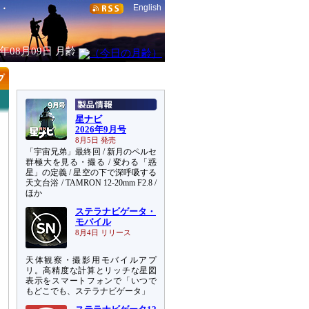
English
6年08月09日
月齢
星ナビ
2026年9月号
8月5日 発売
「宇宙兄弟」最終回 / 新月のペルセ
群極大を見る・撮る / 変わる「惑
星」の定義 / 星空の下で深呼吸する
天文台浴 / TAMRON 12-20mm F2.8 /
ほか
ステラナビゲータ・
モバイル
8月4日 リリース
天体観察・撮影用モバイルアプ
リ。高精度な計算とリッチな星図
表示をスマートフォンで「いつで
もどこでも、ステラナビゲータ」