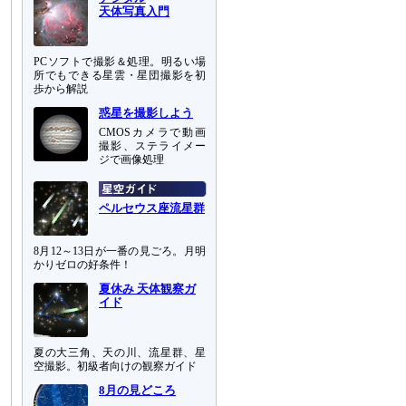
天体写真入門
PCソフトで撮影＆処理。明るい場
所でもできる星雲・星団撮影を初
歩から解説
惑星を撮影しよう
CMOSカメラで動画
撮影、ステライメー
ジで画像処理
ペルセウス座流星群
8月12～13日が一番の見ごろ。月明
かりゼロの好条件！
夏休み 天体観察ガ
イド
夏の大三角、天の川、流星群、星
空撮影。初級者向けの観察ガイド
8月の見どころ