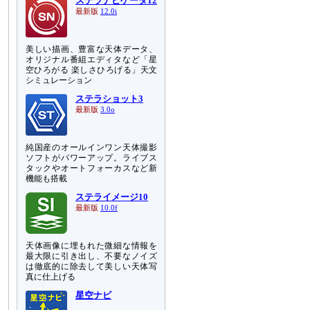
ステラナビゲータ12
最新版
12.0i
美しい描画、豊富な天体データ、
オリジナル番組エディタなど「星
空ひろがる 楽しさひろげる」天文
シミュレーション
ステラショット3
最新版
3.0o
純国産のオールインワン天体撮影
ソフトがパワーアップ。ライブス
タックやオートフォーカスなど新
機能も搭載
ステライメージ10
最新版
10.0f
天体画像に埋もれた微細な情報を
最大限に引き出し、不要なノイズ
は徹底的に除去して美しい天体写
真に仕上げる
星空ナビ