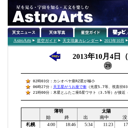
AstroArts
星空ガイド
天文現象カレンダー
2013年10月
2013年10月4日
02時03分：カシオペヤ座RZ星が極小
06時27分：
天王星がうお座で衝
（光度5.7等、視直径03
21時00分：木星とふたご座δ星ワサト（3.5等）が接近（0
薄明
太陽
始
終
出
南中
没
札幌
4:00
18:46
5:34
11:23
17