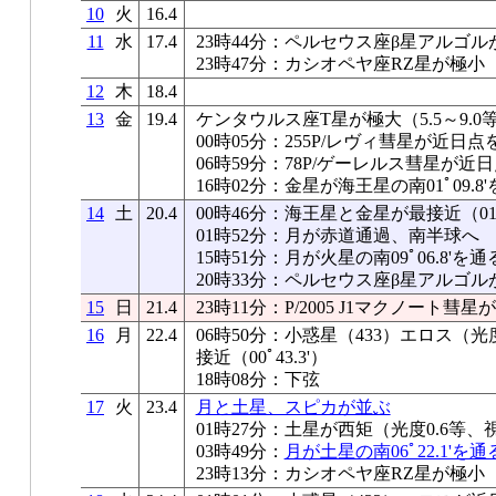
10
火
16.4
11
水
17.4
23時44分：ペルセウス座β星アルゴル
23時47分：カシオペヤ座RZ星が極小
12
木
18.4
13
金
19.4
ケンタウルス座T星が極大（5.5～9.0
00時05分：255P/レヴィ彗星が近日点
06時59分：78P/ゲーレルス彗星が近
16時02分：金星が海王星の南01ﾟ09.8
14
土
20.4
00時46分：海王星と金星が最接近（01ﾟ0
01時52分：月が赤道通過、南半球へ
15時51分：月が火星の南09ﾟ06.8'を通
20時33分：ペルセウス座β星アルゴル
15
日
21.4
23時11分：P/2005 J1マクノート彗
16
月
22.4
06時50分：小惑星（433）エロス（光
接近（00ﾟ43.3'）
18時08分：下弦
17
火
23.4
月と土星、スピカが並ぶ
01時27分：土星が西矩（光度0.6等、視
03時49分：
月が土星の南06ﾟ22.1'を通
23時13分：カシオペヤ座RZ星が極小