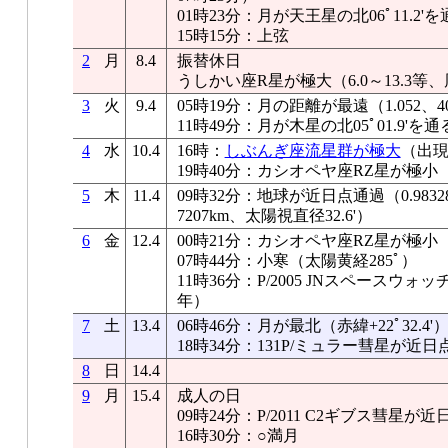
01時23分：月が天王星の北06ﾟ11.2'を
15時15分：上弦
2
月
8.4
振替休日
うしかい座R星が極大（6.0～13.3等、
3
火
9.4
05時19分：月の距離が最遠（1.052、40
11時49分：月が木星の北05ﾟ01.9'を通
4
水
10.4
16時：
しぶんぎ座流星群が極大
（出現
19時40分：カシオペヤ座RZ星が極小
5
木
11.4
09時32分：地球が近日点通過（0.9832
7207km、太陽視直径32.6'）
6
金
12.4
00時21分：カシオペヤ座RZ星が極小
07時44分：小寒（太陽黄経285ﾟ）
11時36分：P/2005 JNスペースウ
年）
7
土
13.4
06時46分：月が最北（赤緯+22ﾟ32.4
18時34分：131P/ミュラー彗星が近日
8
日
14.4
9
月
15.4
成人の日
09時24分：P/2011 C2ギブス彗星が
16時30分：○満月