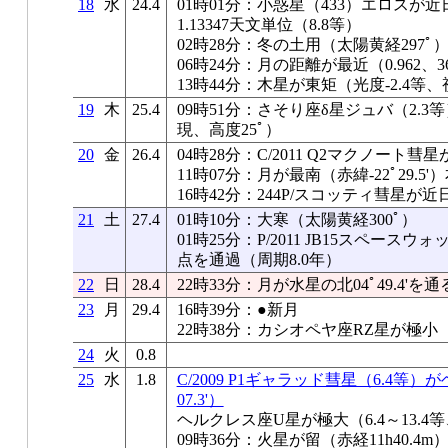
18
水
24.4
01時01分：小惑星（433）エロスが
1.13347天文単位（8.8等）
02時28分：冬の土用（太陽黄経297ﾟ
06時24分：月の距離が最近（0.962、36
13時44分：木星が東矩（光度-2.4等、視
19
木
25.4
09時51分：さそり座δ星ジュバ（2.
現、高度25ﾟ）
20
金
26.4
04時28分：C/2011 Q2マクノート
11時07分：月が最南（赤緯-22ﾟ29.5
16時42分：244P/スコッティ彗星が近
21
土
27.4
01時10分：大寒（太陽黄経300ﾟ）
01時25分：P/2011 JB15スペー
点を通過（周期8.0年）
22
日
28.4
22時33分：月が水星の北04ﾟ49.4'を通
23
月
29.4
16時39分：●新月
22時38分：カシオペヤ座RZ星が極小
24
火
0.8
25
水
1.8
C/2009 P1ギャラッド彗星（6.4等
07.3'）
ヘルクレス座U星が極大（6.4～13.4等
09時36分：火星が留（赤経11h40.4m