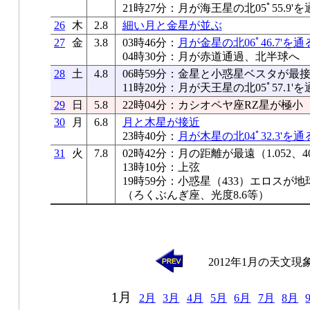
21時27分：月が海王星の北05ﾟ55.9'を
26
木
2.8
細い月と金星が並ぶ
27
金
3.8
03時46分：
月が金星の北06ﾟ46.7'を通
04時30分：月が赤道通過、北半球へ
28
土
4.8
06時59分：金星と小惑星ベスタが最接近（
11時20分：月が天王星の北05ﾟ57.1'を
29
日
5.8
22時04分：カシオペヤ座RZ星が極小
30
月
6.8
月と木星が接近
23時40分：
月が木星の北04ﾟ32.3'を通
31
火
7.8
02時42分：月の距離が最遠（1.052、40
13時10分：上弦
19時59分：小惑星（433）エロスが地
（ろくぶんぎ座、光度8.6等）
2012年1月の天文現
1月
2月
3月
4月
5月
6月
7月
8月