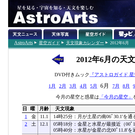
AstroArts
星空ガイド
天文現象カレンダー
2012年6月
2012年6月の天
DVD付きムック
『アストロガイド 
6月
1月
2月
3月
4月
5月
7月
8月
今月の星空と惑星は
「今月の星空」
日
曜
月齢
天文現象
1
金
11.1
14時25分：月が土星の南06ﾟ30.1'を通
2
土
12.1
05時18分：金星と水星が最接近（00ﾟ11
05時40分：水星が金星の北00ﾟ11.8'を