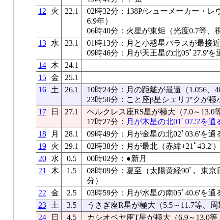
12
火
22.1
02時32分：138P/シューメーカー
6.9年）
06時40分：火星が東矩（光度0.7等、視
13
水
23.1
01時13分：月と小惑星パラスが最接近（0
09時46分：月が天王星の北05ﾟ27.9'を
14
木
24.1
15
金
25.1
16
土
26.1
10時24分：月の距離が最遠（1.056、40
23時50分：こと座β星シェリアクが極
17
日
27.1
ヘルクレス座RS星が極大（7.0～13.0
17時27分：
月が木星の北01ﾟ07.5'を通
18
月
28.1
09時49分：月が金星の北02ﾟ03.6'を通
19
火
29.1
02時38分：月が最北（赤緯+21ﾟ43.2'
20
水
0.5
00時02分：●新月
21
木
1.5
08時09分：夏至（太陽黄経90ﾟ、東京日
分）
22
金
2.5
03時59分：月が水星の南05ﾟ40.6'を通
23
土
3.5
うさぎ座R星が極大（5.5～11.7等、周
24
日
4.5
カシオペヤ座T星が極大（6.9～13.0等