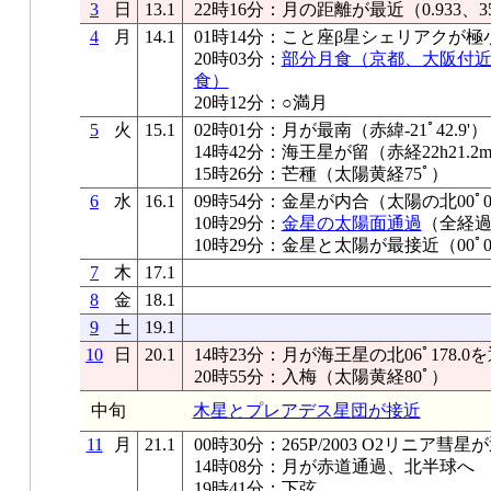
3
日
13.1
22時16分：月の距離が最近（0.933、35
4
月
14.1
01時14分：こと座β星シェリアクが極
20時03分：
部分月食（京都、大阪付
食）
20時12分：○満月
5
火
15.1
02時01分：月が最南（赤緯-21ﾟ42.9'）
14時42分：海王星が留（赤経22h21.2
15時26分：芒種（太陽黄経75ﾟ）
6
水
16.1
09時54分：金星が内合（太陽の北00ﾟ09.
10時29分：
金星の太陽面通過
（全経
10時29分：金星と太陽が最接近（00ﾟ09
7
木
17.1
8
金
18.1
9
土
19.1
10
日
20.1
14時23分：月が海王星の北06ﾟ178.0
20時55分：入梅（太陽黄経80ﾟ）
中旬
木星とプレアデス星団が接近
11
月
21.1
00時30分：265P/2003 O2リニア
14時08分：月が赤道通過、北半球へ
19時41分：下弦