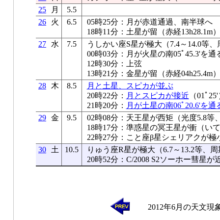
25
月
5.5
26
火
6.5
05時25分：月が赤道通過、南半球へ
18時11分：土星が留（赤経13h28.1m
27
水
7.5
うしかい座S星が極大（7.4～14.0等、
00時03分：月が火星の南05ﾟ45.3'を通
12時30分：上弦
13時21分：金星が留（赤経04h25.4m
28
木
8.5
月と土星、スピカが並ぶ
20時22分：
月とスピカが接近
（01ﾟ25
21時20分：
月が土星の南06ﾟ20.6'を通
29
金
9.5
02時08分：天王星が西矩（光度5.8等、
18時17分：準惑星の冥王星が衝（いて
22時27分：こと座β星シェリアクが極
30
土
10.5
りゅう座R星が極大（6.7～13.2等、周
20時52分：C/2008 S2ソーホー彗星
2012年6月の天文現