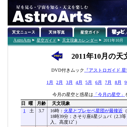
AstroArts
星空ガイド
天文現象カレンダー
2011年10月
2011年10月の
DVD付きムック
『アストロガイド 
1月
2月
3月
4月
5月
6月
7月
8月
今月の星空と惑星は
「今月の星空」
日
曜
月齢
天文現象
1
土
3.7
16時：
火星とプレセペ星団が最接近
（
18時39分：さそり座δ星ジュバ（2.
入、高度12ﾟ）