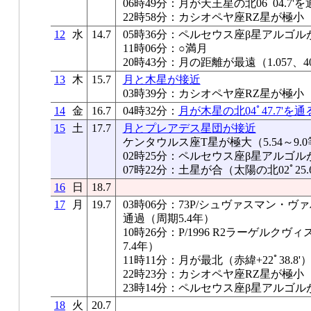
06時49分：月が天王星の北06ﾟ04.7'を
22時58分：カシオペヤ座RZ星が極小
12
水
14.7
05時36分：ペルセウス座β星アルゴル
11時06分：○満月
20時43分：月の距離が最遠（1.057、40
13
木
15.7
月と木星が接近
03時39分：カシオペヤ座RZ星が極小
14
金
16.7
04時32分：
月が木星の北04ﾟ47.7'を通
15
土
17.7
月とプレアデス星団が接近
ケンタウルス座T星が極大（5.54～9.
02時25分：ペルセウス座β星アルゴル
07時22分：土星が合（太陽の北02ﾟ25.6
16
日
18.7
17
月
19.7
03時06分：73P/シュヴァスマン・
通過（周期5.4年）
10時26分：P/1996 R2ラーゲル
7.4年）
11時11分：月が最北（赤緯+22ﾟ38.8'
22時23分：カシオペヤ座RZ星が極小
23時14分：ペルセウス座β星アルゴル
18
火
20.7