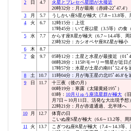
2
日
4.7
火星とプレセペ星団が大接近
20時32分：月が最南（赤緯-22ﾟ47.4'）
3
月
5.7
うしかい座S星が極大（7.8～13.8等、
4
火
6.7
12時15分：上弦
17時45分：いて座ξ2星（3.5等）の
5
水
7.7
からす座R星が極大（6.7～14.4等、周
23時32分：カシオペヤ座RZ星が極小
6
木
8.7
7
金
9.7
05時12分：土星と水星が最接近（01ﾟ40
08時28分：115P/モーリー彗星が近日
17時57分：水星が土星の南01ﾟ52.4'を
8
土
10.7
11時04分：月が海王星の北05ﾟ46.8'を
9
日
11.7
十三夜（後の月）
00時19分：寒露（太陽黄経195ﾟ）
03時：
10月りゅう座流星群が極大
（旧
月7日～10月11日、活発な大出現予想
22時21分：月が赤道通過、北半球へ
10
月
12.7
体育の日
こいぬ座S星が極大（6.6～13.2等、周
11
火
13.7
こぎつね座R星が極大（7.4～14.3等、