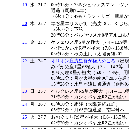
19
水
21.7
00時13分：73P/シュヴァスマン・
通過（周期5.4年）
10時51分：49P/アラン・リゴー彗星
20
木
22.7
準惑星エリスが衝（光度18.7、くじ
12時30分：下弦
20時03分：ペルセウス座β星アルゴル
21
金
23.7
ケフェウス座S星が極大（7.4～12.9等
へびつかい座R星が極大（7.0～13.8等
03時08分：秋の土用（太陽黄経207ﾟ
22
土
24.7
オリオン座流星群が極大のころ
（出現
みずがめ座T星が極大（7.2～14.2等、
きりん座R星が極大（6.9～14.4等、周
08時52分：月が火星の南06ﾟ28.5'を通
15時28分：水星が遠日点通過（距離0.
23
日
25.7
ヘルクレス座RS星が極大（7.4～13.0
21時49分：カシオペヤ座RZ星が極小
24
月
26.7
03時30分：霜降（太陽黄経210ﾟ）
05時32分：月が赤道通過、南半球へ
25
火
27.7
おおぐま座RS星が極大（6.6～13.5等
02時30分：カシオペヤ座RZ星が極小