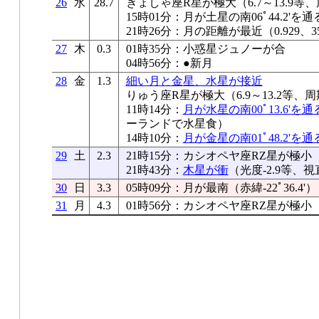
26
水
28.7
ぎょしゃ座R星が極大（6.7～13.9等、
15時01分：月が土星の南06ﾟ44.2'を通
21時26分：月の距離が最近（0.929、35
27
木
0.3
01時35分：小惑星ジュノーが合
04時56分：●新月
28
金
1.3
細い月と金星、水星が接近
りゅう座R星が極大（6.9～13.2等、周
11時14分：
月が水星の南00ﾟ13.6'を通
ーランドで水星食）
14時10分：
月が金星の南01ﾟ48.2'を通
29
土
2.3
21時15分：カシオペヤ座RZ星が極小
21時43分：
木星が衝
（光度-2.9等、視直
30
日
3.3
05時09分：月が最南（赤緯-22ﾟ36.4'）
31
月
4.3
01時56分：カシオペヤ座RZ星が極小