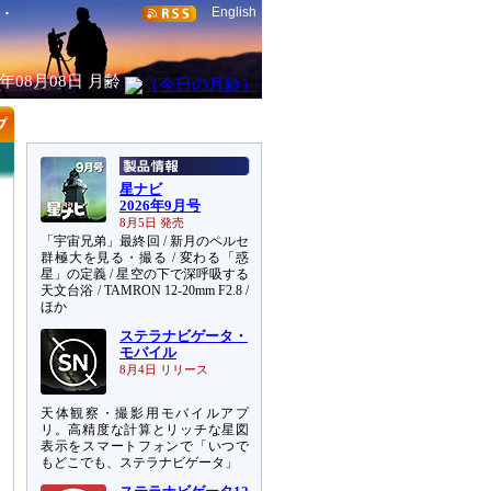
English
6年08月08日
月齢
星ナビ
2026年9月号
8月5日 発売
「宇宙兄弟」最終回 / 新月のペルセ
群極大を見る・撮る / 変わる「惑
星」の定義 / 星空の下で深呼吸する
天文台浴 / TAMRON 12-20mm F2.8 /
ほか
ステラナビゲータ・
モバイル
8月4日 リリース
天体観察・撮影用モバイルアプ
リ。高精度な計算とリッチな星図
表示をスマートフォンで「いつで
もどこでも、ステラナビゲータ」