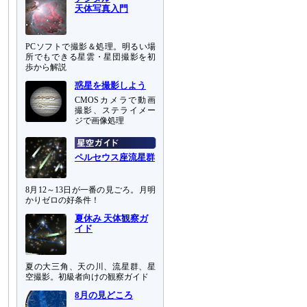
天体写真入門
PCソフトで撮影＆処理。明るい場
所でもできる星雲・星団撮影を初
歩から解説
惑星を撮影しよう
CMOSカメラで動画
撮影、ステライメー
ジで画像処理
ペルセウス座流星群
8月12～13日が一番の見ごろ。月明
かりゼロの好条件！
夏休み 天体観察ガ
イド
夏の大三角、天の川、流星群、星
空撮影。初級者向けの観察ガイド
8月の見どころ