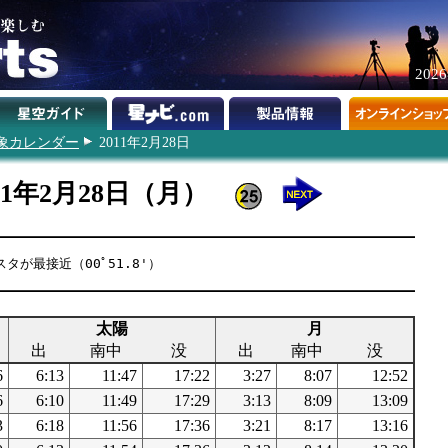
202
象カレンダー
2011年2月28日
11年2月28日（月）
タが最接近（00ﾟ51.8'）
太陽
月
出
南中
没
出
南中
没
6
6:13
11:47
17:22
3:27
8:07
12:52
6
6:10
11:49
17:29
3:13
8:09
13:09
3
6:18
11:56
17:36
3:21
8:17
13:16