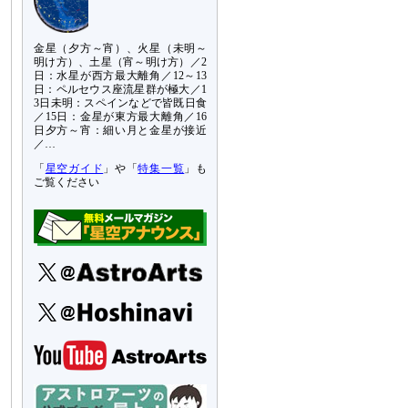
金星（夕方～宵）、火星（未明～
明け方）、土星（宵～明け方）／2
日：水星が西方最大離角／12～13
日：ペルセウス座流星群が極大／1
3日未明：スペインなどで皆既日食
／15日：金星が東方最大離角／16
日夕方～宵：細い月と金星が接近
／…
「
星空ガイド
」や「
特集一覧
」も
ご覧ください