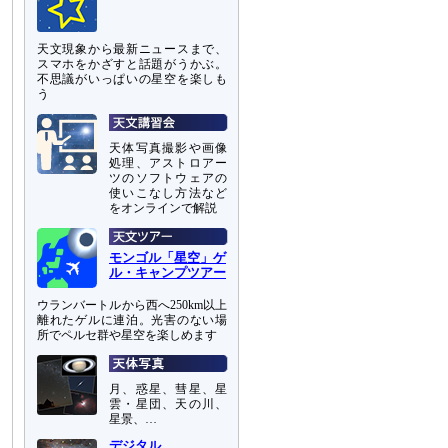
天文現象から最新ニュースまで、
スマホをかざすと話題がうかぶ。
不思議がいっぱいの星空を楽しも
う
天体写真撮影や画像
処理、アストロアー
ツのソフトウェアの
使いこなし方法など
をオンラインで解説
モンゴル「星空」ゲ
ル・キャンプツアー
ウランバートルから西へ250km以上
離れたゲルに連泊。光害のない場
所でペルセ群や星空を楽しめます
月、惑星、彗星、星
雲・星団、天の川、
星景、…
デジタル