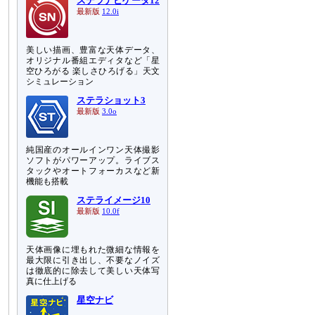
ステラナビゲータ12
最新版
12.0i
美しい描画、豊富な天体データ、
オリジナル番組エディタなど「星
空ひろがる 楽しさひろげる」天文
シミュレーション
ステラショット3
最新版
3.0o
純国産のオールインワン天体撮影
ソフトがパワーアップ。ライブス
タックやオートフォーカスなど新
機能も搭載
ステライメージ10
最新版
10.0f
天体画像に埋もれた微細な情報を
最大限に引き出し、不要なノイズ
は徹底的に除去して美しい天体写
真に仕上げる
星空ナビ