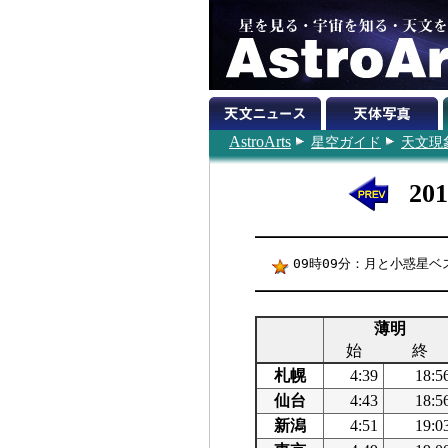
AstroArts
星空ガイド
天文現
20
09時09分：月と小惑星ベス
薄明
始
終
札幌
4:39
18:5
仙台
4:43
18:5
新潟
4:51
19:0