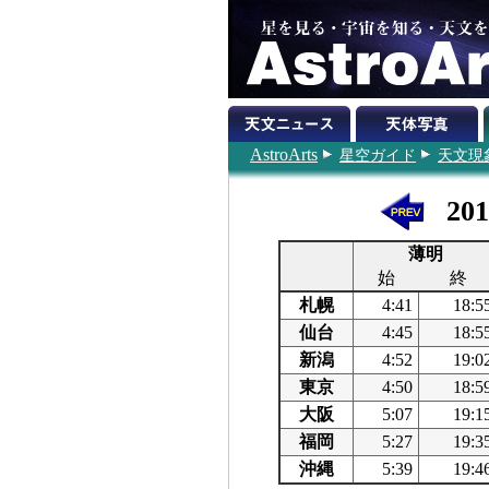
AstroArts
星空ガイド
天文現
20
薄明
始
終
札幌
4:41
18:5
仙台
4:45
18:5
新潟
4:52
19:0
東京
4:50
18:5
大阪
5:07
19:1
福岡
5:27
19:3
沖縄
5:39
19:4