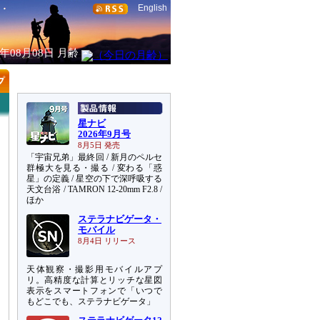
English
6年08月08日
月齢
星ナビ
2026年9月号
8月5日 発売
「宇宙兄弟」最終回 / 新月のペルセ
群極大を見る・撮る / 変わる「惑
星」の定義 / 星空の下で深呼吸する
天文台浴 / TAMRON 12-20mm F2.8 /
ほか
ステラナビゲータ・
モバイル
8月4日 リリース
天体観察・撮影用モバイルアプ
リ。高精度な計算とリッチな星図
表示をスマートフォンで「いつで
もどこでも、ステラナビゲータ」