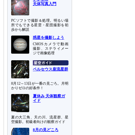
天体写真入門
PCソフトで撮影＆処理。明るい場
所でもできる星雲・星団撮影を初
歩から解説
惑星を撮影しよう
CMOSカメラで動画
撮影、ステライメー
ジで画像処理
ペルセウス座流星群
8月12～13日が一番の見ごろ。月明
かりゼロの好条件！
夏休み 天体観察ガ
イド
夏の大三角、天の川、流星群、星
空撮影。初級者向けの観察ガイド
8月の見どころ