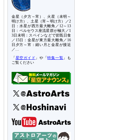
金星（夕方～宵）、火星（未明～
明け方）、土星（宵～明け方）／2
日：水星が西方最大離角／12～13
日：ペルセウス座流星群が極大／1
3日未明：スペインなどで皆既日食
／15日：金星が東方最大離角／16
日夕方～宵：細い月と金星が接近
／…
「
星空ガイド
」や「
特集一覧
」も
ご覧ください