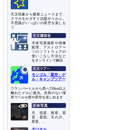
天文現象から最新ニュースまで、
スマホをかざすと話題がうかぶ。
不思議がいっぱいの星空を楽しも
う
天体写真撮影や画像
処理、アストロアー
ツのソフトウェアの
使いこなし方法など
をオンラインで解説
モンゴル「星空」ゲ
ル・キャンプツアー
ウランバートルから西へ250km以上
離れたゲルに連泊。光害のない場
所でペルセ群や星空を楽しめます
月、惑星、彗星、星
雲・星団、天の川、
星景、…
デジタル