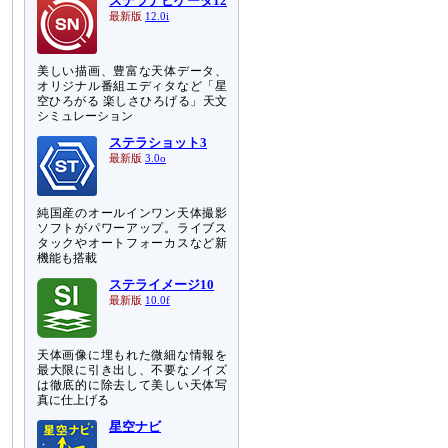
ステラナビゲータ12
最新版
12.0i
美しい描画、豊富な天体データ、
オリジナル番組エディタなど「星
空ひろがる 楽しさひろげる」天文
シミュレーション
ステラショット3
最新版
3.0o
純国産のオールインワン天体撮影
ソフトがパワーアップ。ライブス
タックやオートフォーカスなど新
機能も搭載
ステライメージ10
最新版
10.0f
天体画像に埋もれた微細な情報を
最大限に引き出し、不要なノイズ
は徹底的に除去して美しい天体写
真に仕上げる
星空ナビ