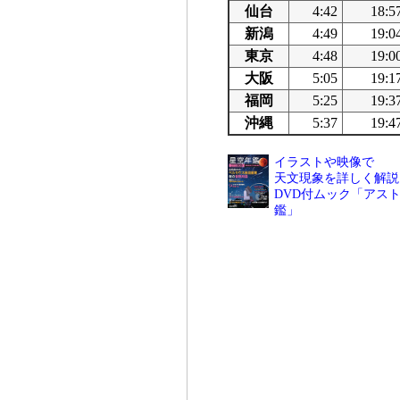
仙台
4:42
18:5
新潟
4:49
19:0
東京
4:48
19:0
大阪
5:05
19:1
福岡
5:25
19:3
沖縄
5:37
19:4
イラストや映像で
天文現象を詳しく解説
DVD付ムック「アスト
鑑」