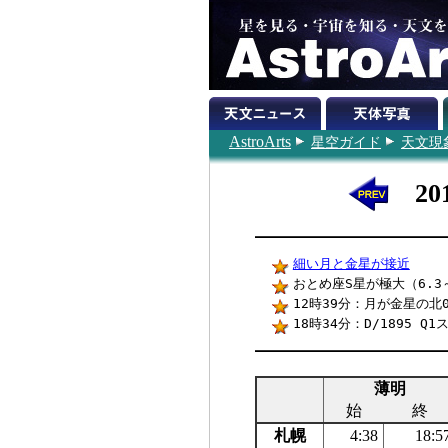
AstroArts
星空ガイド
天文現
2
細い月と金星が接近
おとめ座S星が極大（6.3～
12時39分：月が金星の北0
18時34分：D/1895 
薄明
始
終
札幌
4:38
18:5