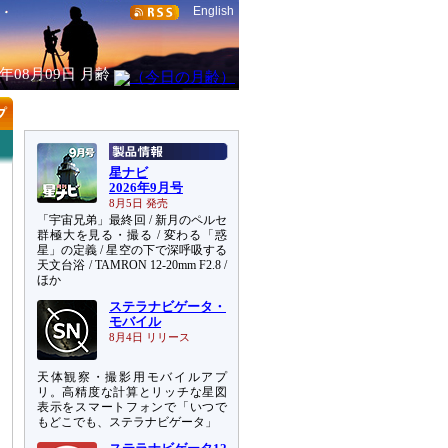
English
6年08月09日
月齢
星ナビ
2026年9月号
8月5日 発売
「宇宙兄弟」最終回 / 新月のペルセ
群極大を見る・撮る / 変わる「惑
星」の定義 / 星空の下で深呼吸する
天文台浴 / TAMRON 12-20mm F2.8 /
ほか
ステラナビゲータ・
モバイル
8月4日 リリース
天体観察・撮影用モバイルアプ
リ。高精度な計算とリッチな星図
表示をスマートフォンで「いつで
もどこでも、ステラナビゲータ」