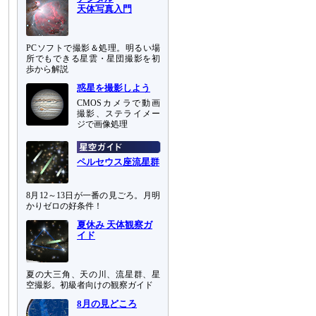
天体写真入門
PCソフトで撮影＆処理。明るい場
所でもできる星雲・星団撮影を初
歩から解説
惑星を撮影しよう
CMOSカメラで動画
撮影、ステライメー
ジで画像処理
ペルセウス座流星群
8月12～13日が一番の見ごろ。月明
かりゼロの好条件！
夏休み 天体観察ガ
イド
夏の大三角、天の川、流星群、星
空撮影。初級者向けの観察ガイド
8月の見どころ