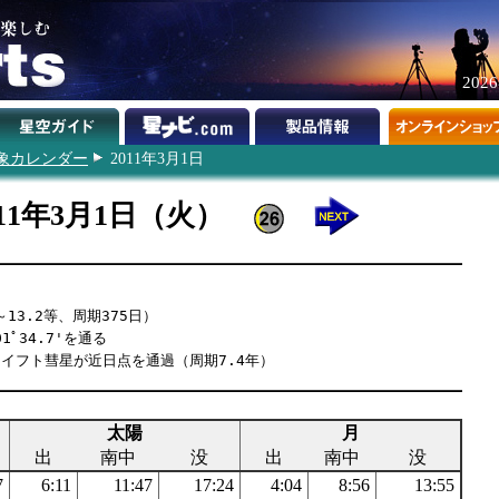
202
象カレンダー
2011年3月1日
011年3月1日（火）
13.2等、周期375日）
1ﾟ34.7'を通る
Q1スイフト彗星が近日点を通過（周期7.4年）
太陽
月
出
南中
没
出
南中
没
7
6:11
11:47
17:24
4:04
8:56
13:55