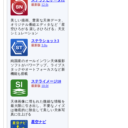
ステラナビゲータ12
最新版
12.0i
美しい描画、豊富な天体データ、
オリジナル番組エディタなど「星
空ひろがる 楽しさひろげる」天文
シミュレーション
ステラショット3
最新版
3.0o
純国産のオールインワン天体撮影
ソフトがパワーアップ。ライブス
タックやオートフォーカスなど新
機能も搭載
ステライメージ10
最新版
10.0f
天体画像に埋もれた微細な情報を
最大限に引き出し、不要なノイズ
は徹底的に除去して美しい天体写
真に仕上げる
星空ナビ