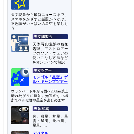
天文現象から最新ニュースまで、
スマホをかざすと話題がうかぶ。
不思議がいっぱいの星空を楽しも
う
天体写真撮影や画像
処理、アストロアー
ツのソフトウェアの
使いこなし方法など
をオンラインで解説
モンゴル「星空」ゲ
ル・キャンプツアー
ウランバートルから西へ250km以上
離れたゲルに連泊。光害のない場
所でペルセ群や星空を楽しめます
月、惑星、彗星、星
雲・星団、天の川、
星景、…
デジタル