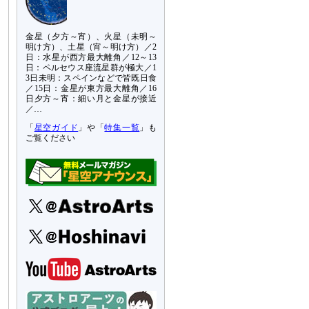
金星（夕方～宵）、火星（未明～
明け方）、土星（宵～明け方）／2
日：水星が西方最大離角／12～13
日：ペルセウス座流星群が極大／1
3日未明：スペインなどで皆既日食
／15日：金星が東方最大離角／16
日夕方～宵：細い月と金星が接近
／…
「
星空ガイド
」や「
特集一覧
」も
ご覧ください