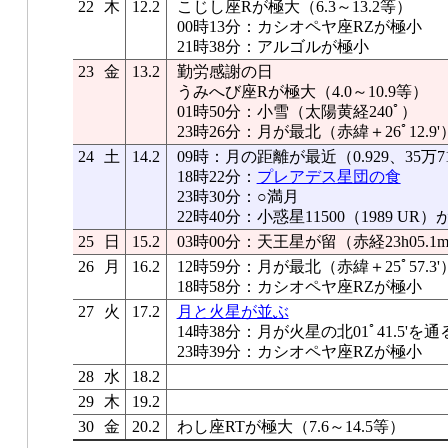
22
木
12.2
こじし座Rが極大（6.3～13.2等）
00時13分：カシオペヤ座RZが極小
21時38分：アルゴルが極小
23
金
13.2
勤労感謝の日
うみへび座Rが極大（4.0～10.9等）
01時50分：小雪（太陽黄経240ﾟ）
23時26分：月が最北（赤緯＋26ﾟ12.9'
24
土
14.2
09時：月の距離が最近（0.929、35万71
18時22分：
プレアデス星団の食
23時30分：○満月
22時40分：小惑星11500（1989 UR
25
日
15.2
03時00分：天王星が留（赤経23h05.1
26
月
16.2
12時59分：月が最北（赤緯＋25ﾟ57.3'
18時58分：カシオペヤ座RZが極小
27
火
17.2
月と火星が並ぶ
14時38分：月が火星の北01ﾟ41.5'を通
23時39分：カシオペヤ座RZが極小
28
水
18.2
29
木
19.2
30
金
20.2
わし座RTが極大（7.6～14.5等）