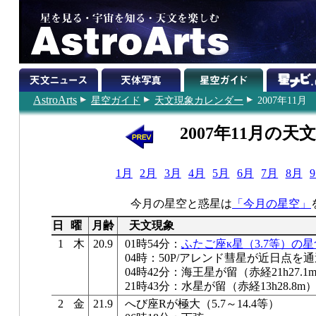
AstroArts
星空ガイド
天文現象カレンダー
2007年11月
2007年11月の天
1月
2月
3月
4月
5月
6月
7月
8月
今月の星空と惑星は
「今月の星空」
日
曜
月齢
天文現象
1
木
20.9
01時54分：
ふたご座κ星（3.7等）の星
04時：50P/アレンド彗星が近日点を
04時42分：海王星が留（赤経21h27.1
21時43分：水星が留（赤経13h28.8m
2
金
21.9
へび座Rが極大（5.7～14.4等）