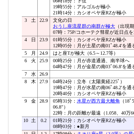
06時18分：下弦
19時55分：アルゴルが極小
21時14分：カシオペヤ座RZが極小
3
土
22.9
文化の日
おうし座流星群の南群が極大
（出現期
07時：75P/コホーテク彗星が近日点
4
日
23.9
01時55分：カシオペヤ座RZが極小
12時05分：月が土星の南01ﾟ48.4'を通
5
月
24.9
はと座Tが極大（6.5～12.7等）
6
火
25.9
00時25分：月が赤道通過、南半球へ
04時47分：月が金星の南03ﾟ06.8'を通
7
水
26.9
8
木
27.9
04時24分：立冬（太陽黄経225ﾟ）
19時47分：月が水星の南06ﾟ48.2'を通
20時40分：カシオペヤ座RZが極小
9
金
28.9
05時31分：
水星が西方最大離角
（18ﾟ
06.8"）
22時：月の距離が最遠（1.058、40万6
10
土
0.2
01時21分：カシオペヤ座RZが極小
08時03分：●新月
11
日
1.2
17時08分：
さそり座π星（3.0等）の星