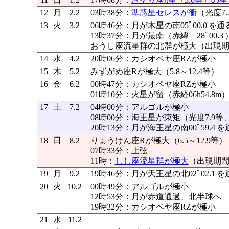
12
月
2.2
03時38分：
準惑星セレスが衝
（光度7.
13
火
3.2
06時46分：月が木星の南05ﾟ00.0'を通
13時37分：月が最南（赤緯－28ﾟ00.3'
おうし座流星群の北群が極大（出現期間
14
水
4.2
20時06分：カシオペヤ座RZが極小
15
木
5.2
みずがめ座Rが極大（5.8～12.4等）
16
金
6.2
00時47分：カシオペヤ座RZが極小
01時10分：火星が留（赤経06h54.8m
17
土
7.2
04時00分：アルゴルが極小
08時00分：海王星が東矩（光度7.9等、
20時13分：月が海王星の南00ﾟ59.
18
日
8.2
りょうけん座Rが極大（6.5～12.9等）
07時33分：上弦
11時：
しし座流星群が極大
（出現期間1
19
月
9.2
19時46分：月が天王星の北02ﾟ02.1'を
20
火
10.2
00時49分：アルゴルが極小
12時53分：月が赤道通過、北半球へ
19時32分：カシオペヤ座RZが極小
21
水
11.2