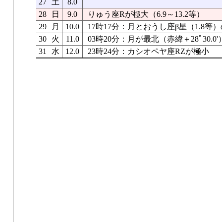
27
土
8.0
28
日
9.0
りゅう座Rが極大（6.9～13.2等）
29
月
10.0
17時17分：月とおうし座β星（1.8等）
30
火
11.0
03時20分：月が最北（赤緯＋28ﾟ30.0'
31
水
12.0
23時24分：カシオペヤ座RZが極小