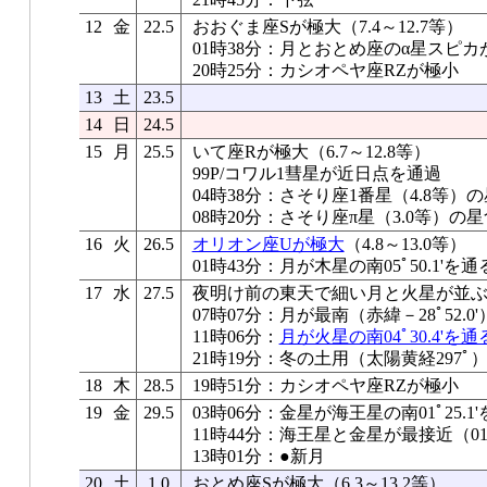
12
金
22.5
おおぐま座Sが極大（7.4～12.7等）
01時38分：月とおとめ座のα星スピカが
20時25分：カシオペヤ座RZが極小
13
土
23.5
14
日
24.5
15
月
25.5
いて座Rが極大（6.7～12.8等）
99P/コワル1彗星が近日点を通過
04時38分：さそり座1番星（4.8等
08時20分：さそり座π星（3.0等）
16
火
26.5
オリオン座Uが極大
（4.8～13.0等）
01時43分：月が木星の南05ﾟ50.1'を通
17
水
27.5
夜明け前の東天で細い月と火星が並
07時07分：月が最南（赤緯－28ﾟ52.0'
11時06分：
月が火星の南04ﾟ30.4'を通
21時19分：冬の土用（太陽黄経297ﾟ
18
木
28.5
19時51分：カシオペヤ座RZが極小
19
金
29.5
03時06分：金星が海王星の南01ﾟ25.1
11時44分：海王星と金星が最接近（01ﾟ2
13時01分：●新月
20
土
1.0
おとめ座Sが極大（6.3～13.2等）