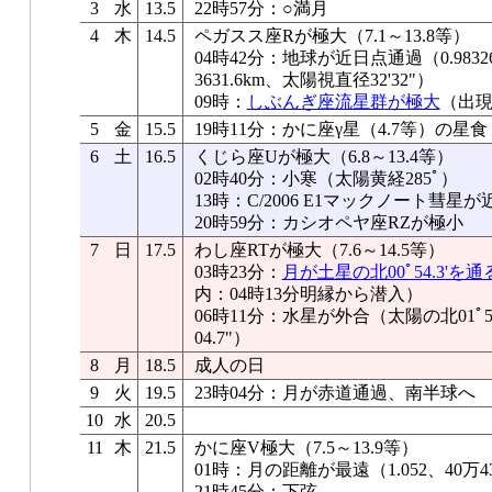
3
水
13.5
22時57分：○満月
4
木
14.5
ペガスス座Rが極大（7.1～13.8等）
04時42分：地球が近日点通過（0.9832
3631.6km、太陽視直径32'32"）
09時：
しぶんぎ座流星群が極大
（出現
5
金
15.5
19時11分：かに座γ星（4.7等）の
6
土
16.5
くじら座Uが極大（6.8～13.4等）
02時40分：小寒（太陽黄経285ﾟ）
13時：C/2006 E1マックノート彗星
20時59分：カシオペヤ座RZが極小
7
日
17.5
わし座RTが極大（7.6～14.5等）
03時23分：
月が土星の北00ﾟ54.3'を通
内：04時13分明縁から潜入）
06時11分：水星が外合（太陽の北01ﾟ5
04.7"）
8
月
18.5
成人の日
9
火
19.5
23時04分：月が赤道通過、南半球へ
10
水
20.5
11
木
21.5
かに座V極大（7.5～13.9等）
01時：月の距離が最遠（1.052、40万43
21時45分：下弦