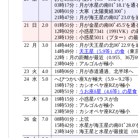
03時17分：月が水星の南01ﾟ18.1'
20時01分：大寒（太陽黄経300ﾟ）
21時47分：月が海王星の南02ﾟ23.0'を
21
日
2.0
01時51分：月が金星の南00ﾟ45.5'
12時02分：小惑星7341（1991VK）
23時13分：小惑星5011（プター）の最
22
月
3.0
14時44分：月が天王星の北00ﾟ22.9'を
14時49分：
天王星（5.9等）の食
（東
22時：月の距離が最近（0.955、36万69
23時04分：アルゴルが極小
23
火
4.0
16時06分：月が赤道通過、北半球へ
24
水
5.0
へびつかい座Xが極大（5.9～9.2等）
19時17分：カシオペヤ座RZが極小
20時51分：
うお座δ星（4.6等）の星食
25
木
6.0
19時15分：小惑星パラスが合
19時53分：アルゴルが極小
23時58分：カシオペヤ座RZが極小
26
金
7.0
08時01分：上弦
15時42分：水星が海王星の南01ﾟ28.0
23時34分：海王星と水星が最接近（01ﾟ2