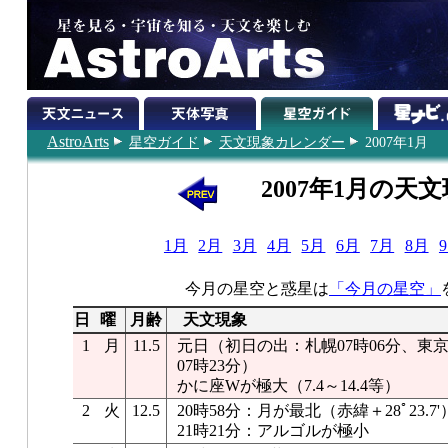
AstroArts
星空ガイド
天文現象カレンダー
2007年1月
2007年1月の天
1月
2月
3月
4月
5月
6月
7月
8月
今月の星空と惑星は
「今月の星空」
日
曜
月齢
天文現象
1
月
11.5
元日（初日の出：札幌07時06分、東京0
07時23分）
かに座Wが極大（7.4～14.4等）
2
火
12.5
20時58分：月が最北（赤緯＋28ﾟ23.7'
21時21分：アルゴルが極小