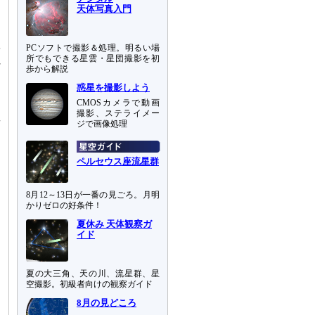
天体写真入門
PCソフトで撮影＆処理。明るい場
寄
所でもできる星雲・星団撮影を初
れ
歩から解説
惑星を撮影しよう
に
CMOSカメラで動画
撮影、ステライメー
星
ジで画像処理
ペルセウス座流星群
8月12～13日が一番の見ごろ。月明
かりゼロの好条件！
夏休み 天体観察ガ
イド
夏の大三角、天の川、流星群、星
空撮影。初級者向けの観察ガイド
8月の見どころ