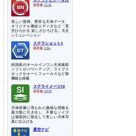
ステラナビゲータ12
最新版
12.0i
モ
ロ
美しい描画、豊富な天体データ、
異
オリジナル番組エディタなど「星
空ひろがる 楽しさひろげる」天文
シミュレーション
。
す
ステラショット3
最新版
3.0o
純国産のオールインワン天体撮影
ソフトがパワーアップ。ライブス
タックやオートフォーカスなど新
機能も搭載
ステライメージ10
最新版
10.0f
天体画像に埋もれた微細な情報を
最大限に引き出し、不要なノイズ
は徹底的に除去して美しい天体写
真に仕上げる
星空ナビ