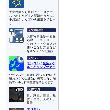
星
s
天文現象から最新ニュースまで、
スマホをかざすと話題がうかぶ。
不思議がいっぱいの星空を楽しも
う
結
値
短
天体写真撮影や画像
き
処理、アストロアー
ツのソフトウェアの
よ
使いこなし方法など
をオンラインで解説
モンゴル「星空」ゲ
ル・キャンプツアー
ウランバートルから西へ250km以上
離れたゲルに連泊。光害のない場
所でペルセ群や星空を楽しめます
月、惑星、彗星、星
雲・星団、天の川、
星景、…
デジタル