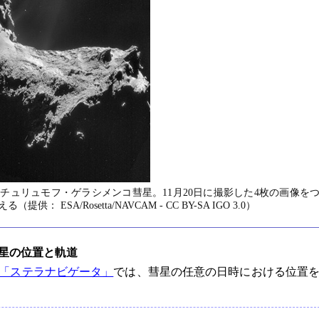
チュリュモフ・ゲラシメンコ彗星。11月20日に撮影した4枚の画像を
 ESA/Rosetta/NAVCAM - CC BY-SA IGO 3.0）
星の位置と軌道
「ステラナビゲータ」
では、彗星の任意の日時における位置