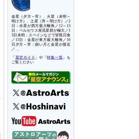
金星（夕方～宵）、火星（未明～
明け方）、土星（宵～明け方）／2
日：水星が西方最大離角／12～13
日：ペルセウス座流星群が極大／1
3日未明：スペインなどで皆既日食
／15日：金星が東方最大離角／16
日夕方～宵：細い月と金星が接近
／…
「
星空ガイド
」や「
特集一覧
」も
ご覧ください
つ
を