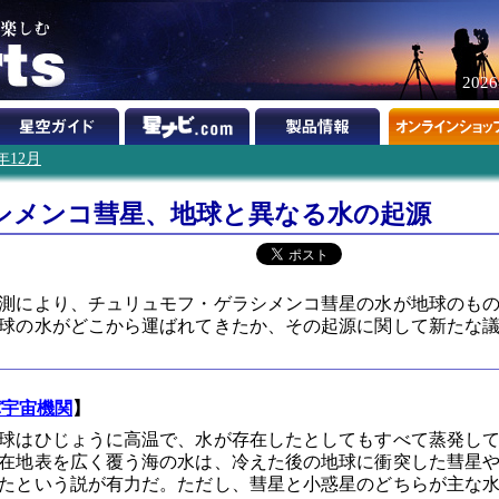
202
4年12月
シメンコ彗星、地球と異なる水の起源
測により、チュリュモフ・ゲラシメンコ彗星の水が地球のも
球の水がどこから運ばれてきたか、その起源に関して新たな
パ宇宙機関
】
地球はひじょうに高温で、水が存在したとしてもすべて蒸発し
在地表を広く覆う海の水は、冷えた後の地球に衝突した彗星
たという説が有力だ。ただし、彗星と小惑星のどちらが主な