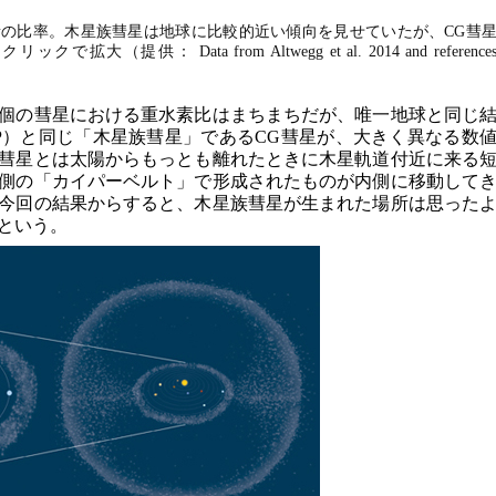
の比率。木星族彗星は地球に比較的近い傾向を見せていたが、CG彗
（提供： Data from Altwegg et al. 2014 and reference
1個の彗星における重水素比はまちまちだが、唯一地球と同じ
3P）と同じ「木星族彗星」であるCG彗星が、大きく異なる数
彗星とは太陽からもっとも離れたときに木星軌道付近に来る
側の「カイパーベルト」で形成されたものが内側に移動して
今回の結果からすると、木星族彗星が生まれた場所は思った
という。