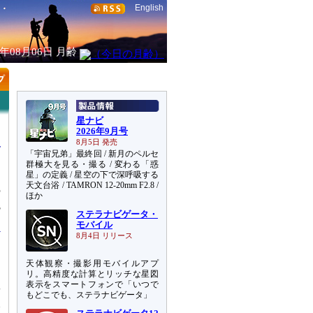
English
6年08月06日
月齢
星ナビ
2026年9月号
8月5日 発売
「宇宙兄弟」最終回 / 新月のペルセ
群極大を見る・撮る / 変わる「惑
星」の定義 / 星空の下で深呼吸する
天文台浴 / TAMRON 12-20mm F2.8 /
の
ほか
議
ステラナビゲータ・
モバイル
8月4日 リリース
天体観察・撮影用モバイルアプ
リ。高精度な計算とリッチな星図
て
表示をスマートフォンで「いつで
や
もどこでも、ステラナビゲータ」
水