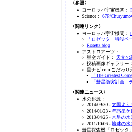
〈参照〉
ヨーロッパ宇宙機関：
Science：
67P/Churyumov-
〈関連リンク〉
ヨーロッパ宇宙機関：
「ロゼッタ」特設ペ
Rosetta blog
アストロアーツ：
星空ガイド：
天文の
投稿画像ギャラリー
星ナビ.com こだわ
「The Greatest Comet
「彗星衝突計画 
〈関連ニュース〉
水の起源：
2014/09/30 -
太陽より
2014/01/23 -
準惑星ケ
2013/04/25 -
木星の水
2011/10/06 -
地球の水
彗星探査機「ロゼッタ