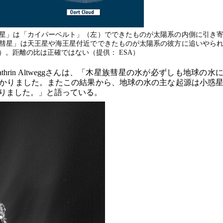
星」は「カイパーベルト」（左）でできたものが太陽系の内側に引き
彗星」は天王星や海王星付近でできたものが太陽系の彼方に追いやら
）。距離の比は正確ではない（提供： ESA）
hrin Altweggさんは、「木星族彗星の水が必ずしも地球の水
かりました。またこの結果から、地球の水の主な起源は小惑
りました。」と語っている。