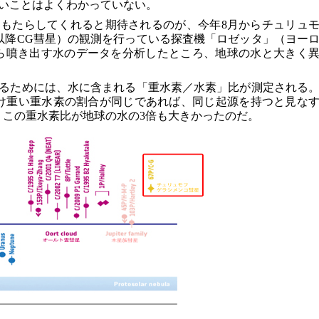
いことはよくわかっていない。
もたらしてくれると期待されるのが、今年8月からチュリュ
：以降CG彗星）の観測を行っている探査機「ロゼッタ」（ヨー
ら噴き出す水のデータを分析したところ、地球の水と大きく
るためには、水に含まれる「重水素／水素」比が測定される
け重い重水素の割合が同じであれば、同じ起源を持つと見な
、この重水素比が地球の水の3倍も大きかったのだ。