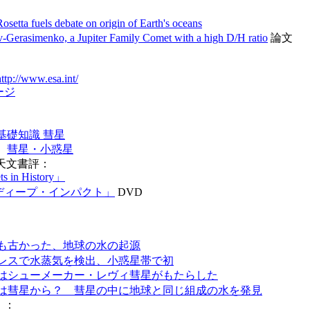
Rosetta fuels debate on origin of Earth's oceans
Gerasimenko, a Jupiter Family Comet with a high D/H ratio
論文
http://www.esa.int/
ージ
基礎知識 彗星
：
彗星・小惑星
り天文書評：
s in History」
ディープ・インパクト」
DVD
も古かった、地球の水の起源
レスで水蒸気を検出、小惑星帯で初
はシューメーカー・レヴィ彗星がもたらした
は彗星から？ 彗星の中に地球と同じ組成の水を発見
」：