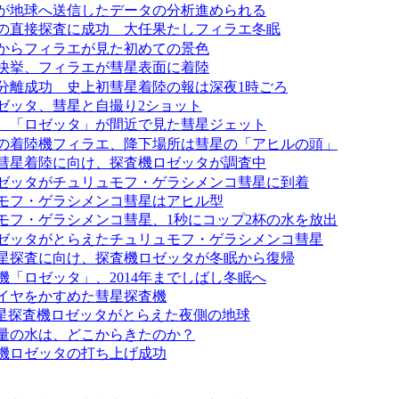
が地球へ送信したデータの分析進められる
の直接探査に成功 大任果たしフィラエ冬眠
からフィラエが見た初めての景色
快挙、フィラエが彗星表面に着陸
分離成功 史上初彗星着陸の報は深夜1時ごろ
ゼッタ、彗星と自撮り2ショット
、「ロゼッタ」が間近で見た彗星ジェット
の着陸機フィラエ、降下場所は彗星の「アヒルの頭」
彗星着陸に向け、探査機ロゼッタが調査中
ゼッタがチュリュモフ・ゲラシメンコ彗星に到着
モフ・ゲラシメンコ彗星はアヒル型
モフ・ゲラシメンコ彗星、1秒にコップ2杯の水を放出
ゼッタがとらえたチュリュモフ・ゲラシメンコ彗星
星探査に向け、探査機ロゼッタが冬眠から復帰
機「ロゼッタ」、2014年までしばし冬眠へ
イヤをかすめた彗星探査機
彗星探査機ロゼッタがとらえた夜側の地球
量の水は、どこからきたのか？
機ロゼッタの打ち上げ成功