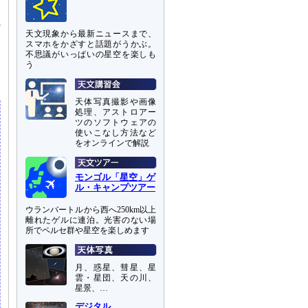
天文現象から最新ニュースまで、
スマホをかざすと話題がうかぶ。
不思議がいっぱいの星空を楽しも
う
天体写真撮影や画像
処理、アストロアー
ツのソフトウェアの
使いこなし方法など
をオンラインで解説
モンゴル「星空」ゲ
ル・キャンプツアー
ウランバートルから西へ250km以上
離れたゲルに連泊。光害のない場
所でペルセ群や星空を楽しめます
月、惑星、彗星、星
雲・星団、天の川、
星景、…
デジタル