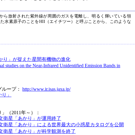
星から放射された紫外線が周囲のガスを電離し、明るく輝いている領
た水素原子のことをHII（エイチツー）と呼ぶことから、このような
かり」が捉えた星間有機物の進化
al studies on the Near-Infrared Unidentified Emission Bands in
グループ：
http://www.ir.isas.jaxa.jp/
かり」
」（2011年～）：
文衛星「あかり」が運用終了
文衛星「あかり」による世界最大の小惑星カタログを公開
文衛星「あかり」が科学観測を終了