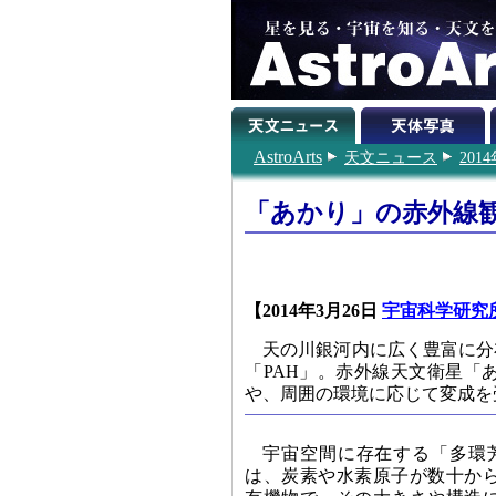
AstroArts
天文ニュース
201
「あかり」の赤外線
【2014年3月26日
宇宙科学研究
天の川銀河内に広く豊富に分
「PAH」。赤外線天文衛星「
や、周囲の環境に応じて変成を
宇宙空間に存在する「多環
は、炭素や水素原子が数十か