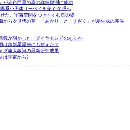
」が赤色巨星の塵の詳細観測に成功
が太陽系小天体サーベイを完了 冬眠へ
が見せた、宇宙空間をつきすすむ星の姿
骸から次世代の芽 「あかり」と「すざく」が塵生成の兆候
遠鏡が明かした、ダイヤモンドのありか
源は超新星爆発にも耐えた？
メダ座大銀河の最新研究成果
材は宇宙から?