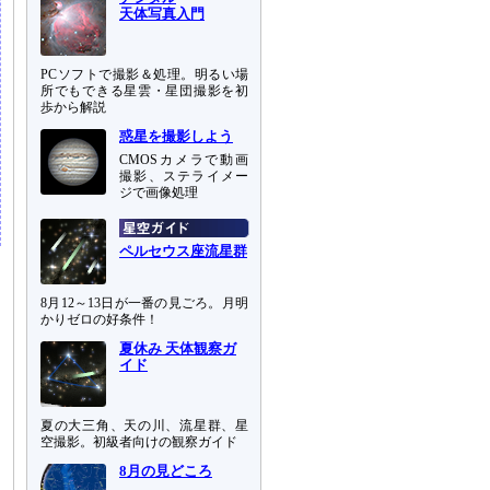
天体写真入門
PCソフトで撮影＆処理。明るい場
所でもできる星雲・星団撮影を初
歩から解説
惑星を撮影しよう
CMOSカメラで動画
撮影、ステライメー
ジで画像処理
ペルセウス座流星群
8月12～13日が一番の見ごろ。月明
かりゼロの好条件！
夏休み 天体観察ガ
イド
夏の大三角、天の川、流星群、星
空撮影。初級者向けの観察ガイド
8月の見どころ