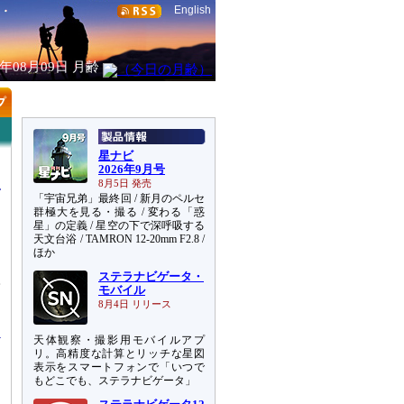
English
6年08月09日
月齢
星ナビ
2026年9月号
8月5日 発売
「宇宙兄弟」最終回 / 新月のペルセ
群極大を見る・撮る / 変わる「惑
星」の定義 / 星空の下で深呼吸する
天文台浴 / TAMRON 12-20mm F2.8 /
ほか
ステラナビゲータ・
子
モバイル
り
8月4日 リリース
天体観察・撮影用モバイルアプ
リ。高精度な計算とリッチな星図
表示をスマートフォンで「いつで
もどこでも、ステラナビゲータ」