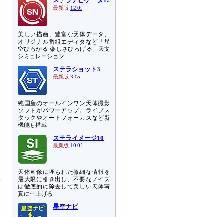
ステラナビゲータ12
最新版
12.0i
美しい描画、豊富な天体データ、
オリジナル番組エディタなど「星
空ひろがる 楽しさひろげる」天文
シミュレーション
ステラショット3
れ
最新版
3.0o
べ
純国産のオールインワン天体撮影
初
ソフトがパワーアップ。ライブス
き
タックやオートフォーカスなど新
機能も搭載
、
ステライメージ10
最新版
10.0f
ン
ー
天体画像に埋もれた微細な情報を
最大限に引き出し、不要なノイズ
で
は徹底的に除去して美しい天体写
真に仕上げる
い
星空ナビ