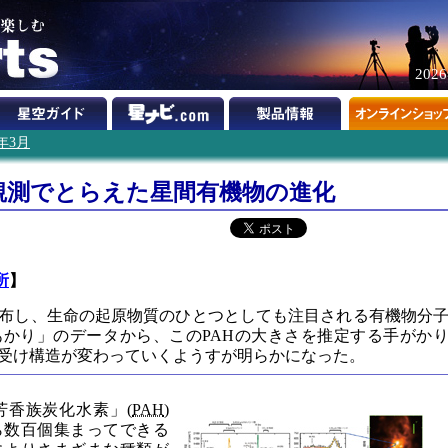
202
4年3月
観測でとらえた星間有機物の進化
所
】
布し、生命の起原物質のひとつとしても注目される有機物分
あかり」のデータから、このPAHの大きさを推定する手がか
受け構造が変わっていくようすが明らかになった。
芳香族炭化水素」(
PAH
)
ら数百個集まってできる