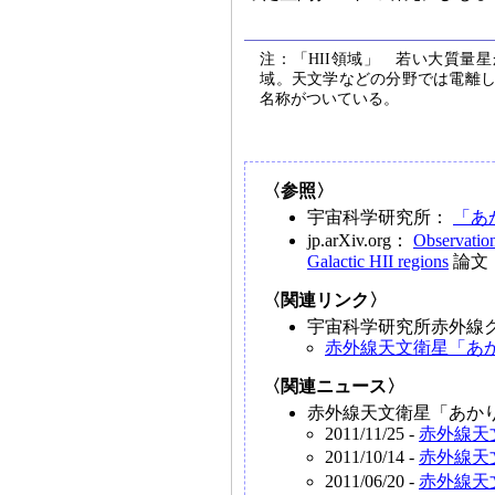
注：「HII領域」 若い大質量
域。天文学などの分野では電離し
名称がついている。
〈参照〉
宇宙科学研究所：
「あ
jp.arXiv.org：
Observation
Galactic HII regions
論文
〈関連リンク〉
宇宙科学研究所赤外線
赤外線天文衛星「あ
〈関連ニュース〉
赤外線天文衛星「あかり
2011/11/25 -
赤外線天
2011/10/14 -
赤外線天
2011/06/20 -
赤外線天