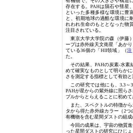
有機物で、その大きさや構造
存在する。PAHは隕石や彗星
といった多種多様な環境に豊
と、初期地球の過酷な環境に
れわれ生命のもととなった物
注目されている。
東京大学大学院の森（伊藤
ープは赤外線天文衛星「あかり
ている36個の「HII領域」（
注
た。
その結果、PAHの炭素‐水素
めて確実なものとして明らかに
さを測定する指標として有効と
この研究では他にも、3.3～
PAHが星からの紫外線に照ら
プルからとらえることに初めて
また、スペクトルの特徴から
タから得た赤外線カラー（2つ
有機物を含む星間ダストの組成
今回の成果は、宇宙の物質進
った星間ダストの研究にひじょ