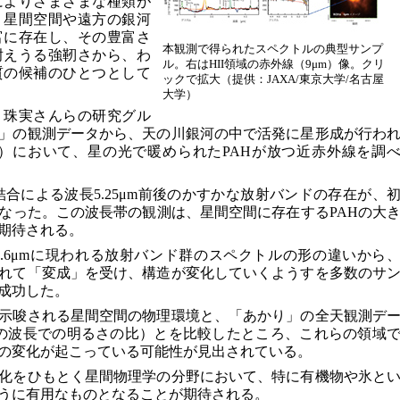
によりさまざまな種類が
、星間空間や遠方の銀河
富に存在し、その豊富さ
本観測で得られたスペクトルの典型サンプ
耐えうる強靭さから、わ
ル。右はHII領域の赤外線（9μm）像。クリ
質の候補のひとつとして
ックで拡大（提供：JAXA/東京大学/名古屋
大学）
）珠実さんらの研究グル
」の観測データから、天の川銀河の中で活発に星形成が行わ
）において、星の光で暖められたPAHが放つ近赤外線を調
結合による波長5.25μm前後のかすかな放射バンドの存在が、
なった。この波長帯の観測は、星間空間に存在するPAHの大
期待される。
3.6μmに現われる放射バンド群のスペクトルの形の違いから
されて「変成」を受け、構造が変化していくようすを多数のサ
成功した。
示唆される星間空間の物理環境と、「あかり」の全天観測デ
の波長での明るさの比）とを比較したところ、これらの領域
の変化が起こっている可能性が見出されている。
化をひもとく星間物理学の分野において、特に有機物や氷と
うに有用なものとなることが期待される。