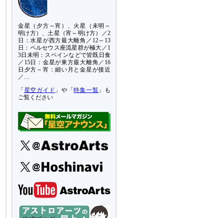
金星（夕方～宵）、火星（未明～
明け方）、土星（宵～明け方）／2
日：水星が西方最大離角／12～13
日：ペルセウス座流星群が極大／1
3日未明：スペインなどで皆既日食
／15日：金星が東方最大離角／16
日夕方～宵：細い月と金星が接近
／…
「
星空ガイド
」や「
特集一覧
」も
ご覧ください