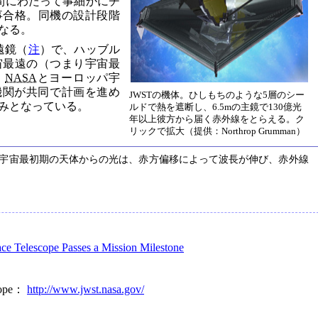
間にわたって事細かにチ
事合格。同機の設計段階
なる。
望遠鏡（
注
）で、ハッブル
宙最遠の（つまり宇宙最
。
NASA
とヨーロッパ宇
機関が共同で計画を進め
JWSTの機体。ひしもちのような5層のシー
込みとなっている。
ルドで熱を遮断し、6.5mの主鏡で130億光
年以上彼方から届く赤外線をとらえる。ク
リックで拡大（提供：Northrop Grumman）
宇宙最初期の天体からの光は、赤方偏移によって波長が伸び、赤外線
e Telescope Passes a Mission Milestone
cope：
http://www.jwst.nasa.gov/