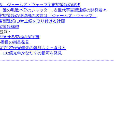
次、ジェームズ・ウェッブ宇宙望遠鏡の現状
の鏡、髪の毛数本分のシャッター, 次世代宇宙望遠鏡の開発着々
宙望遠鏡の後継機の名前は「ジェームズ・ウェッブ」
宙望遠鏡に8m主鏡を取り付ける計画
望遠鏡構想
る観測：
が見せる究極の深宇宙
5番目の衛星発見
ズで127億光年先の銀河もくっきりと
、132億光年かなた？の銀河を発見