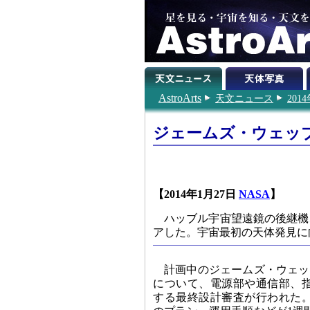
AstroArts
天文ニュース
201
ジェームズ・ウェッ
【2014年1月27日
NASA
】
ハッブル宇宙望遠鏡の後継機
アした。宇宙最初の天体発見に向
計画中のジェームズ・ウェッ
について、電源部や通信部、
する最終設計審査が行われた