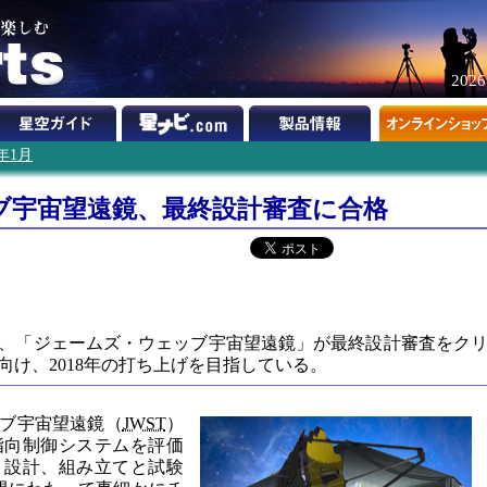
202
4年1月
ブ宇宙望遠鏡、最終設計審査に合格
、「ジェームズ・ウェッブ宇宙望遠鏡」が最終設計審査をク
け、2018年の打ち上げを目指している。
ブ宇宙望遠鏡（
JWST
）
指向制御システムを評価
。設計、組み立てと試験