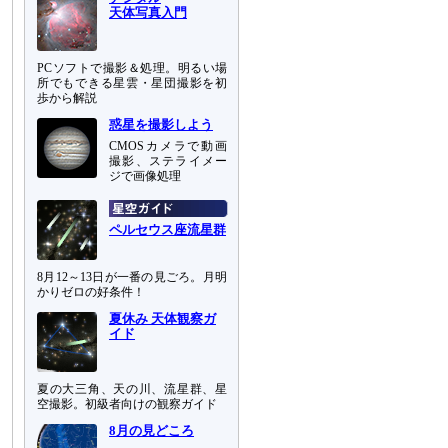
天体写真入門
PCソフトで撮影＆処理。明るい場
所でもできる星雲・星団撮影を初
歩から解説
惑星を撮影しよう
CMOSカメラで動画
撮影、ステライメー
ジで画像処理
ペルセウス座流星群
8月12～13日が一番の見ごろ。月明
かりゼロの好条件！
夏休み 天体観察ガ
イド
夏の大三角、天の川、流星群、星
空撮影。初級者向けの観察ガイド
8月の見どころ