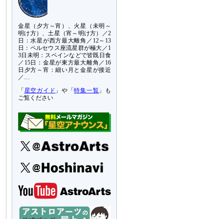
金星（夕方～宵）、火星（未明～
明け方）、土星（宵～明け方）／2
日：水星が西方最大離角／12～13
日：ペルセウス座流星群が極大／1
3日未明：スペインなどで皆既日食
／15日：金星が東方最大離角／16
日夕方～宵：細い月と金星が接近
／…
「
星空ガイド
」や「
特集一覧
」も
ご覧ください