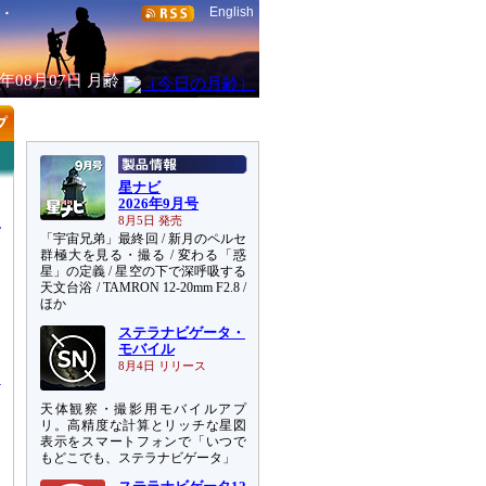
English
6年08月07日
月齢
星ナビ
2026年9月号
8月5日 発売
「宇宙兄弟」最終回 / 新月のペルセ
群極大を見る・撮る / 変わる「惑
星」の定義 / 星空の下で深呼吸する
天文台浴 / TAMRON 12-20mm F2.8 /
ほか
ステラナビゲータ・
リ
モバイル
8月4日 リリース
天体観察・撮影用モバイルアプ
リ。高精度な計算とリッチな星図
表示をスマートフォンで「いつで
もどこでも、ステラナビゲータ」