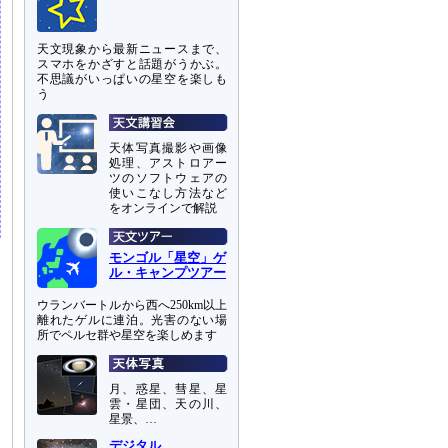
天文現象から最新ニュースまで、
スマホをかざすと話題がうかぶ。
不思議がいっぱいの星空を楽しも
う
天体写真撮影や画像
処理、アストロアー
ツのソフトウェアの
使いこなし方法など
をオンラインで解説
モンゴル「星空」ゲ
ル・キャンプツアー
ウランバートルから西へ250km以上
離れたゲルに連泊。光害のない場
所でペルセ群や星空を楽しめます
月、惑星、彗星、星
雲・星団、天の川、
星景、…
デジタル