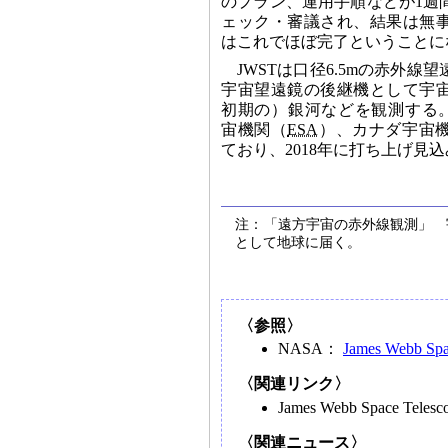
のプラン、運用手順などが1週
ェック・審議され、結果は無
はこれでほぼ完了ということに
JWSTは口径6.5mの赤外線
宇宙望遠鏡の後継機として宇
初期の）銀河などを観測する
宙機関（
ESA
）、カナダ宇宙
ており、2018年に打ち上げ見
注：「遠方宇宙の赤外線観測」 
として地球に届く。
〈参照〉
NASA：
James Webb Spac
〈関連リンク〉
James Webb Space Teles
〈関連ニュース〉