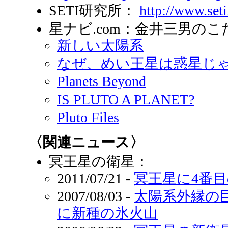
SETI研究所：
http://www.seti
星ナビ.com：金井三男の
新しい太陽系
なぜ、めい王星は惑星じゃ
Planets Beyond
IS PLUTO A PLANET?
Pluto Files
〈関連ニュース〉
冥王星の衛星：
2011/07/21 -
冥王星に4番
2007/08/03 -
太陽系外縁の
に新種の氷火山