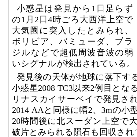
小惑星は発見から1日足らず
の1月2日4時ごろ大西洋上空で
大気圏に突入したとみられ、
ボリビア、バミューダ、ブラ
ジルなどで超低周波音波の弱
いシグナルが検出されている。
発見後の天体が地球に落下するの
小惑星2008 TC3以来2例目
リナスカイサーベイで発見された2
2014 AAと同様に幅2、3m
20時間後に北スーダン上空で
破片とみられる隕石も回収され