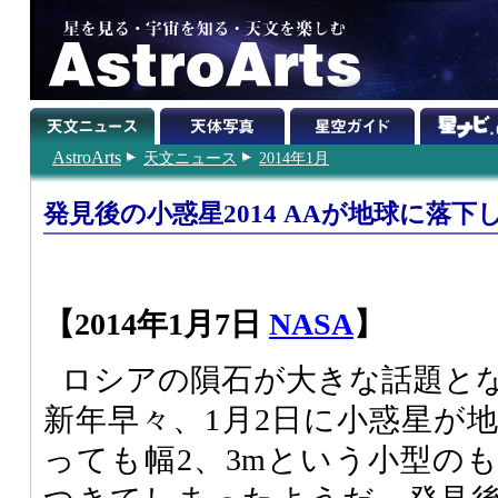
AstroArts
天文ニュース
2014年1月
発見後の小惑星2014 AAが地球に落下
【2014年1月7日
NASA
】
ロシアの隕石が大きな話題とな
新年早々、1月2日に小惑星が
っても幅2、3mという小型の