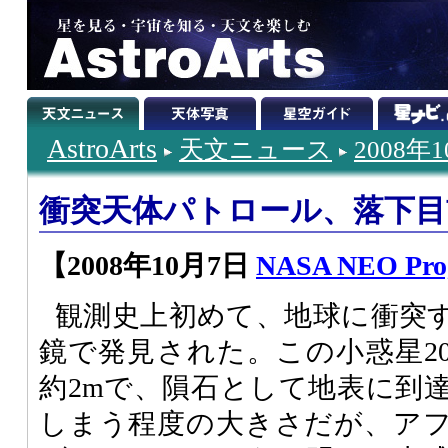
AstroArts
天文ニュース
2008年
衝突天体パトロール、落下目
【2008年10月7日
NASA NEO Pro
観測史上初めて、地球に衝突
鏡で発見された。この小惑星200
約2mで、隕石として地表に到
しまう程度の大きさだが、ア