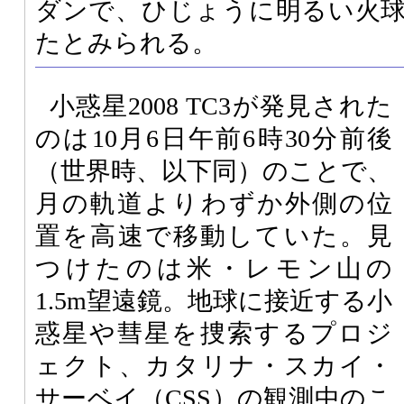
ダンで、ひじょうに明るい火
たとみられる。
小惑星2008 TC3が発見された
のは10月6日午前6時30分前後
（世界時、以下同）のことで、
月の軌道よりわずか外側の位
置を高速で移動していた。見
つけたのは米・レモン山の
1.5m望遠鏡。地球に接近する小
惑星や彗星を捜索するプロジ
ェクト、カタリナ・スカイ・
サーベイ（
CSS
）の観測中のこ