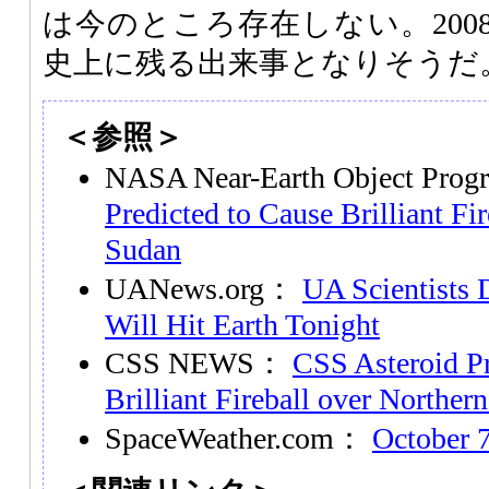
は今のところ存在しない。2008
史上に残る出来事となりそうだ
＜参照＞
NASA Near-Earth Object Pr
Predicted to Cause Brilliant Fi
Sudan
UANews.org：
UA Scientists 
Will Hit Earth Tonight
CSS NEWS：
CSS Asteroid Pr
Brilliant Fireball over Norther
SpaceWeather.com：
October 