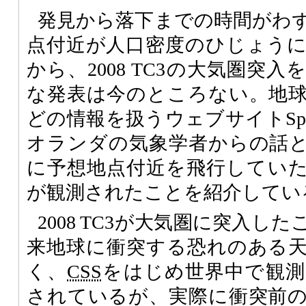
発見から落下までの時間がわ
点付近が人口密度のひじょう
から、2008 TC3の大気圏突
な発表は今のところない。地
どの情報を扱うウェブサイトSpaceW
オランダの気象学者からの話
に予想地点付近を飛行してい
が観測されたことを紹介してい
2008 TC3が大気圏に突入し
来地球に衝突する恐れのある
く、
CSS
をはじめ世界中で観測
されているが、実際に衝突前