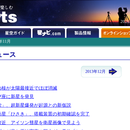
202
3年11月
ュース
2013年12月
の核が太陽最接近でほぼ消滅
び座に新星を発見
92」、超新星爆発が起源との新仮説
衛星「ひさき」、搭載装置の初期確認を完了
最接近 アイソン彗星を衛星画像で見よう