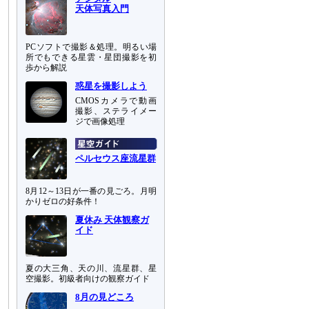
天体写真入門
PCソフトで撮影＆処理。明るい場
所でもできる星雲・星団撮影を初
歩から解説
惑星を撮影しよう
CMOSカメラで動画
撮影、ステライメー
ジで画像処理
ペルセウス座流星群
8月12～13日が一番の見ごろ。月明
かりゼロの好条件！
夏休み 天体観察ガ
イド
夏の大三角、天の川、流星群、星
空撮影。初級者向けの観察ガイド
8月の見どころ