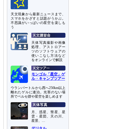
天文現象から最新ニュースまで、
スマホをかざすと話題がうかぶ。
不思議がいっぱいの星空を楽しも
う
天体写真撮影や画像
処理、アストロアー
ツのソフトウェアの
使いこなし方法など
をオンラインで解説
モンゴル「星空」ゲ
ル・キャンプツアー
ウランバートルから西へ250km以上
離れたゲルに連泊。光害のない場
所でペルセ群や星空を楽しめます
月、惑星、彗星、星
雲・星団、天の川、
星景、…
デジタル