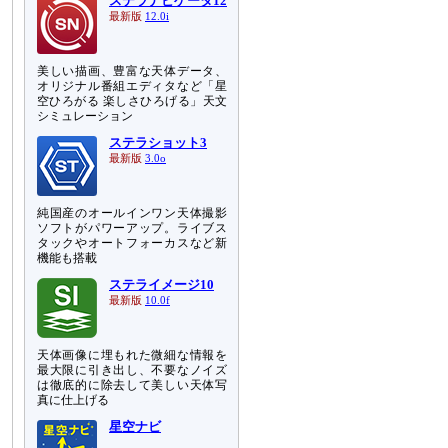
ステラナビゲータ12
最新版
12.0i
美しい描画、豊富な天体データ、
オリジナル番組エディタなど「星
空ひろがる 楽しさひろげる」天文
シミュレーション
ステラショット3
最新版
3.0o
純国産のオールインワン天体撮影
ソフトがパワーアップ。ライブス
タックやオートフォーカスなど新
機能も搭載
ステライメージ10
最新版
10.0f
天体画像に埋もれた微細な情報を
最大限に引き出し、不要なノイズ
は徹底的に除去して美しい天体写
真に仕上げる
星空ナビ