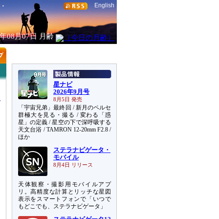
English
6年08月07日
月齢
星ナビ
2026年9月号
8月5日 発売
「宇宙兄弟」最終回 / 新月のペルセ
群極大を見る・撮る / 変わる「惑
星」の定義 / 星空の下で深呼吸する
天文台浴 / TAMRON 12-20mm F2.8 /
ほか
ステラナビゲータ・
モバイル
8月4日 リリース
天体観察・撮影用モバイルアプ
リ。高精度な計算とリッチな星図
表示をスマートフォンで「いつで
もどこでも、ステラナビゲータ」