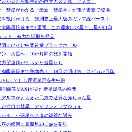
ブルが見た原始宇宙の巨大ガス天体「ヒミコ」
0分 彗星がわかる「最新・彗星学」が電子書籍で登場
謎を投げかける、観測史上最大級のガンマ線バースト
の太陽最接近まで1週間 この週末は水星と土星が目印
ジェット、有力な証拠を発見
星団にひそむ中間質量ブラックホール
ブン」火星へ、10か月間の旅を開始
主力望遠鏡がとらえた彗星たち
が肉眼等級まで急増光！ 18日の明け方、スピカが目印
OLiVE」でしし座流星群を生中継
線観測装置MAXIが見た新星爆発の瞬間
とアルマがとらえた元気で活発な赤ちゃん星
えた注目の彗星 アイソンとラブジョイ
わかる、小惑星ベスタの複雑な過去
座の銀河に超新星2013geを発見