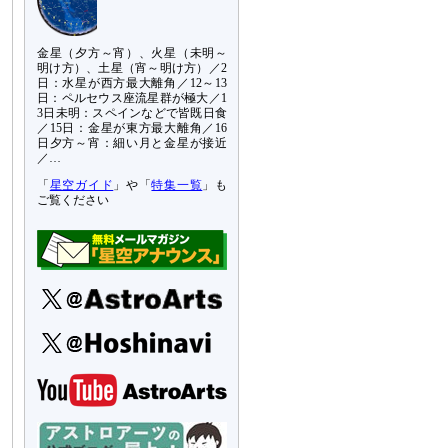
金星（夕方～宵）、火星（未明～
明け方）、土星（宵～明け方）／2
日：水星が西方最大離角／12～13
日：ペルセウス座流星群が極大／1
3日未明：スペインなどで皆既日食
／15日：金星が東方最大離角／16
日夕方～宵：細い月と金星が接近
／…
「
星空ガイド
」や「
特集一覧
」も
ご覧ください