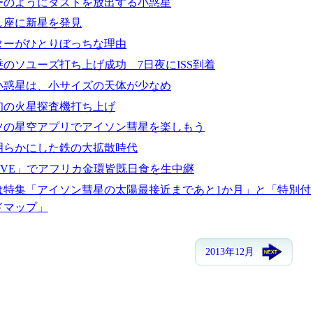
ーのようにダストを放出する小惑星
し座に新星を発見
ターがひとりぼっちな理由
のソユーズ打ち上げ成功 7日夜にISS到着
小惑星は、小サイズの天体が少なめ
初の火星探査機打ち上げ
ツの星空アプリでアイソン彗星を楽しもう
明らかにした鉄の大拡散時代
LiVE」でアフリカ金環皆既日食を生中継
号は特集「アイソン彗星の太陽最接近まであと1か月」と「特別付
ドマップ」
2013年12月