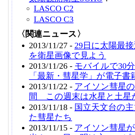
LASCO C2
LASCO C3
〈関連ニュース〉
2013/11/27 -
29日に太陽最
を衛星画像で見よう
2013/11/26 -
モバイルで30
「最新・彗星学」が電子書
2013/11/22 -
アイソン彗星の
間 この週末は水星と土星
2013/11/18 -
国立天文台の主
た彗星たち
2013/11/15 -
アイソン彗星が