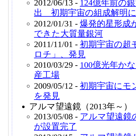
2012/06/13 -
124億年前の
出 初期宇宙の組成解明
2012/01/31 -
爆発的星形成
できた大質量銀河
2011/11/01 -
初期宇宙の超
ロチ」、発見
2010/03/29 -
100億光年か
産工場
2009/05/12 -
初期宇宙にモ
を発見
アルマ望遠鏡（2013年～）
2013/05/08 -
アルマ望遠鏡
が設置完了