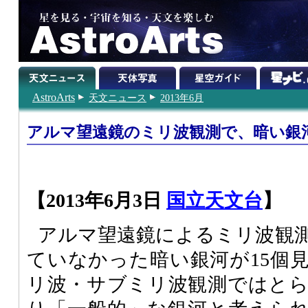
AstroArts
天文ニュース
2013年6月
アルマ望遠鏡のミリ波観測で、暗い銀河
【2013年6月3日
国立天文台
】
アルマ望遠鏡によるミリ波観
ていなかった暗い銀河が15個
リ波・サブミリ波観測ではと