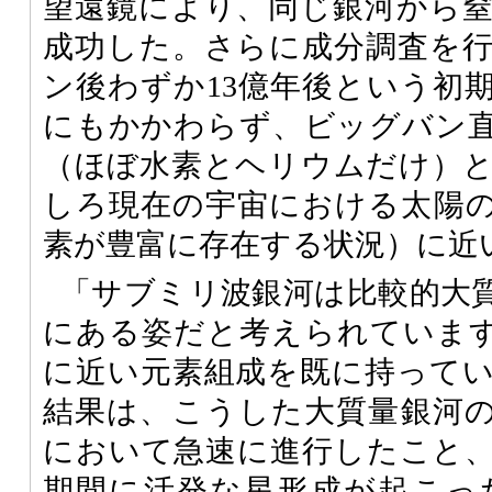
望遠鏡により、同じ銀河から
成功した。さらに成分調査を
ン後わずか13億年後という初
にもかかわらず、ビッグバン
（ほぼ水素とヘリウムだけ）
しろ現在の宇宙における太陽
素が豊富に存在する状況）に近
「サブミリ波銀河は比較的大
にある姿だと考えられています。L
に近い元素組成を既に持って
結果は、こうした大質量銀河
において急速に進行したこと
期間に活発な星形成が起こっ