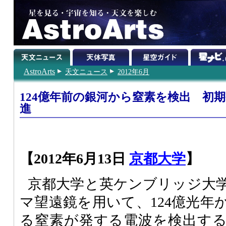
AstroArts
天文ニュース
2012年6月
124億年前の銀河から窒素を検出 初
進
【2012年6月13日
京都大学
】
京都大学と英ケンブリッジ大
マ望遠鏡を用いて、124億光年
る窒素が発する電波を検出す