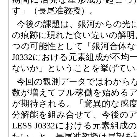
す」（長尾准教授）。
今後の課題は、銀河からの光
の痕跡に現れた食い違いの解明
つの可能性として「銀河合体など
J0332における元素組成が不
ないか」ということを挙げてい
今回の観測データではわから
数が増えてフル稼働を始める
が期待される。「驚異的な感
分解能を組み合せて、今後の
LESS J0332における元素
たい」と、長尾准教授は展望を