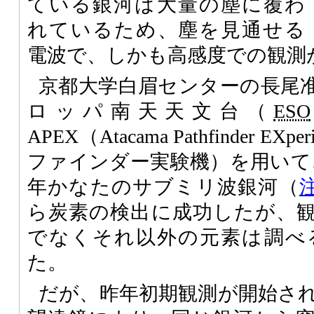
ている銀河は大量の塵に覆わ
れているため、塵を見通せる
電波で、しかも高感度での観測
京都大学白眉センターの長尾
ロッパ南天天文台（
ESO
APEX（Atacama Pathfinder 
ファインダー実験機）を用いて、
年かなたのサブミリ波銀河（
ら炭素の検出に成功したが、
でなくそれ以外の元素は調べ
た。
だが、昨年初期観測が開始さ