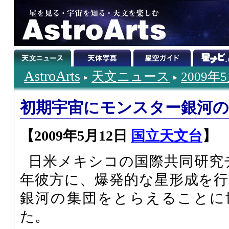
AstroArts
天文ニュース
2009年
初期宇宙にモンスター銀河の
【2009年5月12日
国立天文台
】
日米メキシコの国際共同研究チ
年彼方に、爆発的な星形成を
銀河の集団をとらえることに
た。