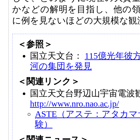
かなどの解明を目指し、他の
に例を見ないほどの大規模な観
＜参照＞
国立天文台：
115億光年
河の集団を発見
＜関連リンク＞
国立天文台野辺山宇宙電波
http://www.nro.nao.ac.jp/
ASTE
（アステ：アタカマ
験）
＜関連ニュース＞