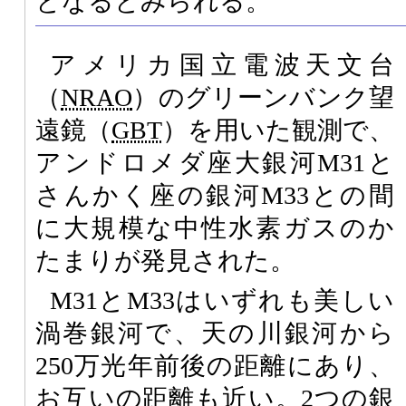
となるとみられる。
アメリカ国立電波天文台
（
NRAO
）のグリーンバンク望
遠鏡（
GBT
）を用いた観測で、
アンドロメダ座大銀河M31と
さんかく座の銀河M33との間
に大規模な中性水素ガスのか
たまりが発見された。
M31とM33はいずれも美しい
渦巻銀河で、天の川銀河から
250万光年前後の距離にあり、
お互いの距離も近い。2つの銀