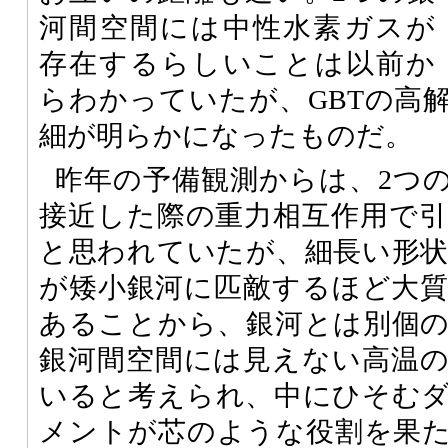
河間空間には中性水素ガスが
存在するらしいことは以前か
らわかっていたが、GBTの高
細が明らかになったものだ。
昨年の予備観測からは、2つ
接近した際の重力相互作用で
と思われていたが、細長い形
が矮小銀河に匹敵するほど大
あることから、銀河とは別個
銀河間空間には見えない高温
いると考えられ、中にひそむ
メントが芯のような役割を果