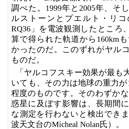
調べた。1999年と2005年、そ
ルストーンとプエルト・リコの
RQ36」を電波観測したところ
算で得られた軌道から160km
かったのだ。このずれがヤル
ものだ。
「ヤルコフスキー効果が最も
いても、その力は地球の重力が1
程度のものです。そのわずかな力
惑星に及ぼす影響は、長期間
な測定を行わないと検出でき
波天文台のMicheal Nolan氏）。