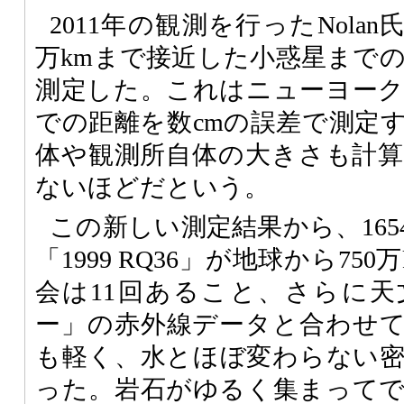
2011年の観測を行ったNolan
万kmまで接近した小惑星までの
測定した。これはニューヨー
での距離を数cmの誤差で測定
体や観測所自体の大きさも計
ないほどだという。
この新しい測定結果から、1654
「1999 RQ36」が地球から75
会は11回あること、さらに
ー」の赤外線データと合わせ
も軽く、水とほぼ変わらない
った。岩石がゆるく集まって