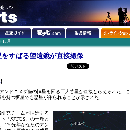
202
2年11月
星をすばる望遠鏡が直接撮像
鏡
】
アンドロメダ座の恒星を回る巨大惑星が直接とらえられた。
量を持つ恒星でも惑星が作られることが示された。
際研究チームが推進する
クト「
SEEDS
」の一環と
、170光年かなたのアン