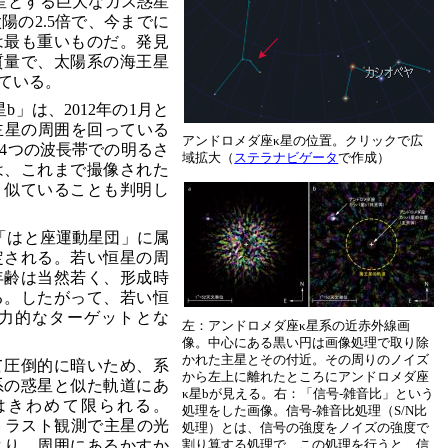
星とする巨大なガス惑星
陽の2.5倍で、今までに
は最も重いものだ。発見
質量で、太陽系の海王星
ている。
b」は、2012年の1月と
主星の周囲を回っている
アンドロメダ座κ星の位置。クリックで広
4つの波長帯での明るさ
域拡大（
ステラナビゲータ
で作成）
は、これまで撮像された
く似ていることも判明し
「はと座運動星団」に属
推定される。若い恒星の周
年齢は当然若く、形成時
る。したがって、若い恒
力的なターゲットとな
左：アンドロメダ座κ星系の近赤外線画
像。中心にある黒い円は画像処理で取り除
かれた主星とその付近。その周りのノイズ
て圧倒的に暗いため、系
から左上に離れたところにアンドロメダ座
系の惑星と似た軌道にあ
κ星bが見える。右：「信号-雑音比」という
はきわめて限られる。
処理をした画像。信号-雑音比処理（S/N比
ントラスト観測で主星の光
処理）とは、信号の強度をノイズの強度で
より、周囲にあるかすか
割り算する処理で、この処理を行うと、信