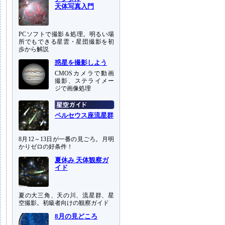
天体写真入門
PCソフトで撮影＆処理。明るい場
所でもできる星雲・星団撮影を初
歩から解説
惑星を撮影しよう
CMOSカメラで動画
撮影、ステライメー
ジで画像処理
ペルセウス座流星群
8月12～13日が一番の見ごろ。月明
かりゼロの好条件！
夏休み 天体観察ガ
イド
夏の大三角、天の川、流星群、星
空撮影。初級者向けの観察ガイド
8月の見どころ