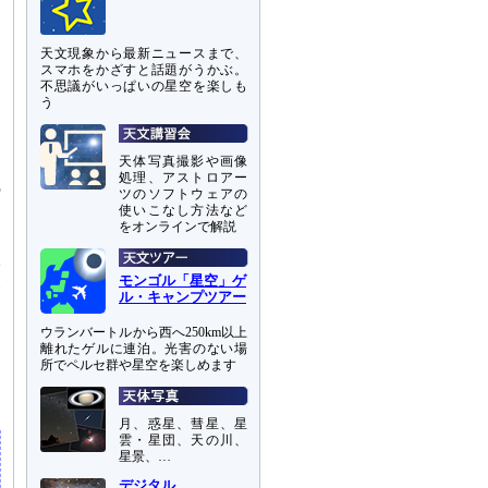
天文現象から最新ニュースまで、
スマホをかざすと話題がうかぶ。
不思議がいっぱいの星空を楽しも
う
そ
天体写真撮影や画像
処理、アストロアー
の
ツのソフトウェアの
使いこなし方法など
をオンラインで解説
ド
影
モンゴル「星空」ゲ
い
ル・キャンプツアー
ウランバートルから西へ250km以上
き
離れたゲルに連泊。光害のない場
セ
所でペルセ群や星空を楽しめます
月、惑星、彗星、星
雲・星団、天の川、
星景、…
デジタル