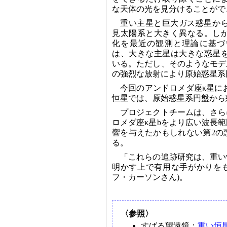
な天体の光を見分けることがで
重い主星と巨大ガス惑星か
見太陽系と大きく異なる。し
化を最近の観測と理論に基づ
は、大きな主星は大きな惑星
いる。ただし、そのようなモデ
の強烈な放射により原始惑星系
今回のアンドロメダ座κ星に
恒星では、原始惑星系円盤から
プロジェクトチームは、さら
ロメダ座κ星bをより広い波長
響を与えたかもしれない第2の
る。
「これらの追跡研究は、重い
明かす上で有用な手がかりをも
フ・カーソンさん)。
〈参照〉
すばる望遠鏡：
重い恒