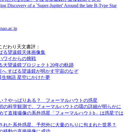
ing Discovery of a `Super-Jupiter' Around the late B-Type Star
nao.ac.jp
のこだわり天文書評：
ばる望遠鏡天体画像集
ハワイからの挑戦
る大望遠鏡プロジェクト20年の軌跡
室へ すばる望遠鏡が明かす宇宙のなぞ
誕生物語 星空にかけた夢
い？やっぱりある？ フォーマルハウトの惑星
初の科学観測で、フォーマルハウトの環の詳細が明らかに
めて直接撮像の系外惑星「フォーマルハウトb」は惑星では
された系外惑星、予想外に大量のちりに包まれた世界？
の移動の直接撮像に成功