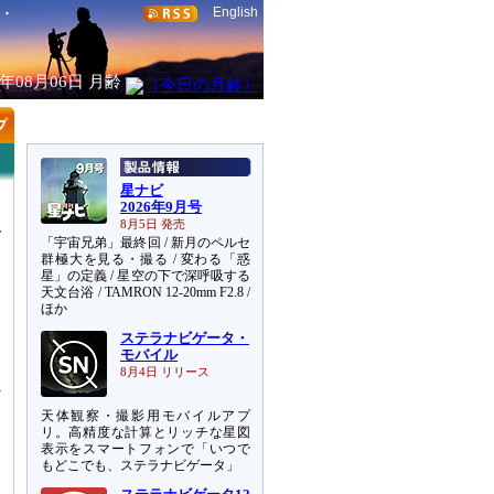
English
6年08月06日
月齢
星ナビ
2026年9月号
8月5日 発売
「宇宙兄弟」最終回 / 新月のペルセ
群極大を見る・撮る / 変わる「惑
星」の定義 / 星空の下で深呼吸する
天文台浴 / TAMRON 12-20mm F2.8 /
ほか
ステラナビゲータ・
こ
モバイル
8月4日 リリース
天体観察・撮影用モバイルアプ
リ。高精度な計算とリッチな星図
表示をスマートフォンで「いつで
もどこでも、ステラナビゲータ」