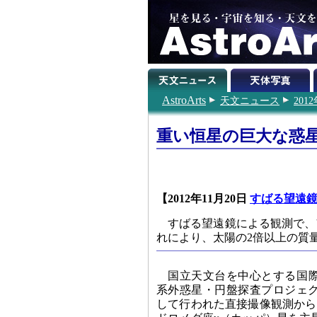
AstroArts
天文ニュース
201
重い恒星の巨大な惑
【2012年11月20日
すばる望遠
すばる望遠鏡による観測で、
れにより、太陽の2倍以上の質
国立天文台を中心とする国
系外惑星・円盤探査プロジェ
して行われた直接撮像観測から