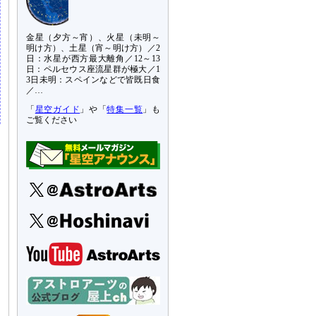
金星（夕方～宵）、火星（未明～
明け方）、土星（宵～明け方）／2
日：水星が西方最大離角／12～13
日：ペルセウス座流星群が極大／1
3日未明：スペインなどで皆既日食
／…
「
星空ガイド
」や「
特集一覧
」も
ご覧ください