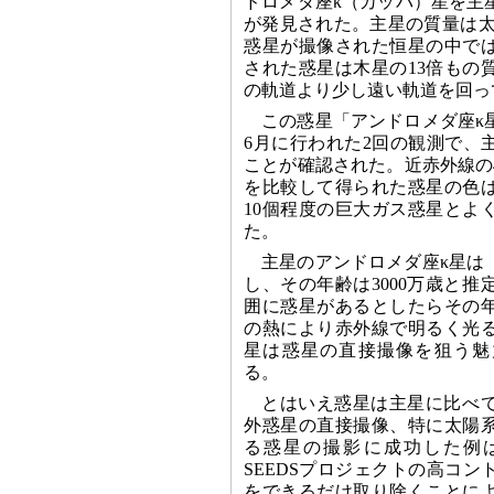
ドロメダ座κ（カッパ）星を主
が発見された。主星の質量は太
惑星が撮像された恒星の中で
された惑星は木星の13倍もの
の軌道より少し遠い軌道を回っ
この惑星「アンドロメダ座κ星
6月に行われた2回の観測で、
ことが確認された。近赤外線の
を比較して得られた惑星の色
10個程度の巨大ガス惑星とよ
た。
主星のアンドロメダ座κ星は
し、その年齢は3000万歳と
囲に惑星があるとしたらその
の熱により赤外線で明るく光
星は惑星の直接撮像を狙う魅
る。
とはいえ惑星は主星に比べ
外惑星の直接撮像、特に太陽
る惑星の撮影に成功した例
SEEDSプロジェクトの高コ
をできるだけ取り除くことに