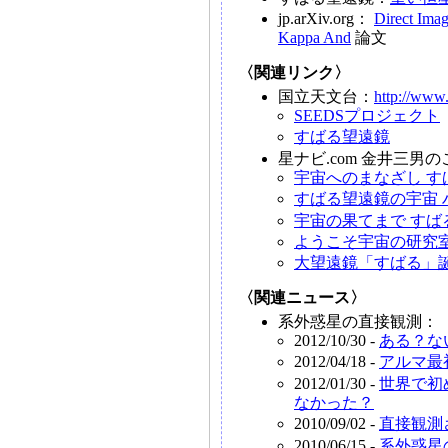
jp.arXiv.org：
Direct Imag
Kappa And
論文
〈関連リンク〉
国立天文台：
http://www.
SEEDSプロジェクト
すばる望遠鏡
星ナビ.com 金井三男
宇宙へのまなざし す
すばる望遠鏡の宇宙 
宇宙の果てまで すば
ようこそ宇宙の研究
大望遠鏡「すばる」
〈関連ニュース〉
系外惑星の直接観測：
2012/10/30 -
ある？な
2012/04/18 -
アルマ最
2012/01/30 -
世界で初
なかった？
2010/09/02 -
直接観測
2010/06/15 -
系外惑星