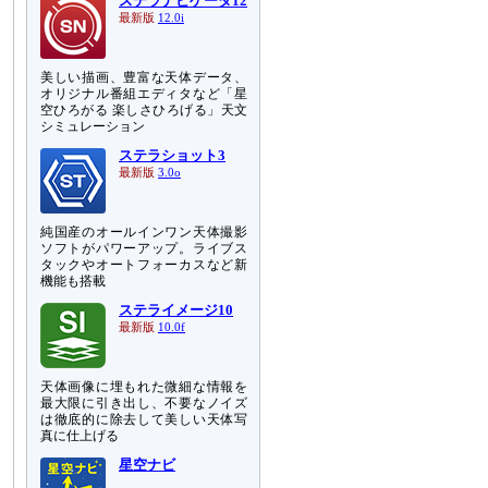
ステラナビゲータ12
最新版
12.0i
美しい描画、豊富な天体データ、
オリジナル番組エディタなど「星
空ひろがる 楽しさひろげる」天文
シミュレーション
ステラショット3
最新版
3.0o
純国産のオールインワン天体撮影
ソフトがパワーアップ。ライブス
タックやオートフォーカスなど新
機能も搭載
ステライメージ10
最新版
10.0f
天体画像に埋もれた微細な情報を
最大限に引き出し、不要なノイズ
は徹底的に除去して美しい天体写
真に仕上げる
星空ナビ