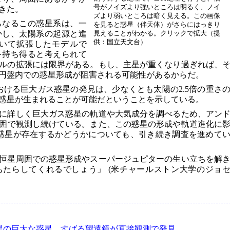
号がノイズより強いところは明るく、ノイ
きた。
ズより弱いところは暗く見える。この画像
らなるこの惑星系は、一
を見ると惑星（伴天体）がさらにはっきり
かし、太陽系の起源と進
見えることがわかる。クリックで拡大（提
供：国立天文台）
いて拡張したモデルで
を持ち得ると考えられて
ルの拡張には限界がある。もし、主星が重くなり過ぎれば、
円盤内での惑星形成が阻害される可能性があるからだ。
おける巨大ガス惑星の発見は、少なくとも太陽の2.5倍の重さ
惑星が生まれることが可能だということを示している。
に詳しく巨大ガス惑星の軌道や大気成分を調べるため、アン
範囲で観測し続けている。また、この惑星の形成や軌道進化に
惑星が存在するかどうかについても、引き続き調査を進めて
恒星周囲での惑星形成やスーパージュピターの生い立ちを解
たらしてくれるでしょう」 (米チャールストン大学のジョ
星の巨大な惑星、すばる望遠鏡が直接観測で発見