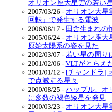
オリオン座大星雲の若い
2007/03/26 -
オリオン大星
回転」で発生する電波
2006/08/17 -
田舎生まれの
2005/06/24 -
オリオン座大
原始太陽系の姿を見た
2002/03/07 -
若い星の周り
2001/02/06 -
VLTがとらえ
2001/01/12 -
[チャンドラ]
で点滅する星々
2000/08/25 -
ハッブル、オ
に多数の褐色矮星を発見
2000/03/23 -
オリオン大星