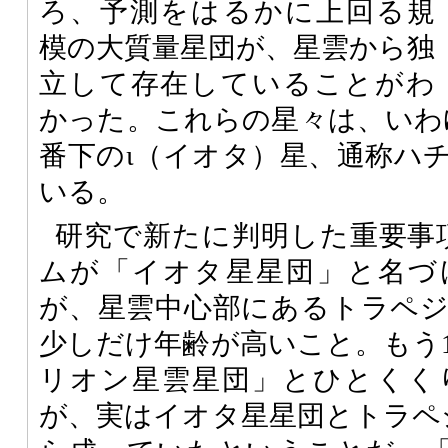
ろ、予測をはるかに上回る規
模の大質量星団が、星雲から独
立して存在していることがわ
かった。これらの星々は、いわ
番下のι（イオタ）星、通称ハ
いる。
研究で新たに判明した重要事
ムが「イオタ星星団」と名づ
が、星雲中心部にあるトラペ
少しだけ年齢が高いこと。もう
リオン星雲星団」とひとくく
が、実はイオタ星星団とトラペ