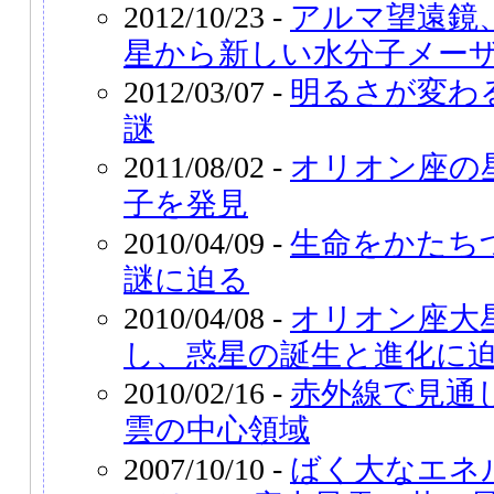
2012/10/23 -
アルマ望遠鏡
星から新しい水分子メー
2012/03/07 -
明るさが変わ
謎
2011/08/02 -
オリオン座の
子を発見
2010/04/09 -
生命をかたち
謎に迫る
2010/04/08 -
オリオン座大
し、惑星の誕生と進化に
2010/02/16 -
赤外線で見通
雲の中心領域
2007/10/10 -
ばく大なエネ