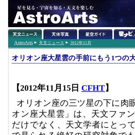
AstroArts
天文ニュース
2012年11月
オリオン座大星雲の手前にもう1つの
【2012年11月15日
CFHT
】
オリオン座の三ツ星の下に肉
オン座大星雲」は、天文ファ
だけでなく、天文学者にとっ