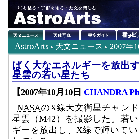
AstroArts
天文ニュース
2007年
ばく大なエネルギーを放出
星雲の若い星たち
【2007年10月10日
CHANDRA Pho
NASA
のX線天文衛星チャン
星雲（M42）を撮影した。若
ギーを放出し、X線で輝いて