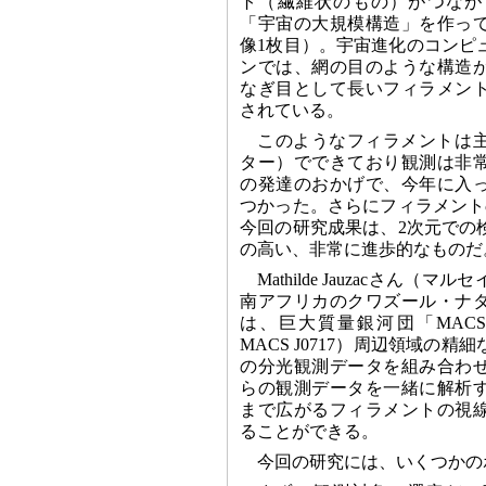
ト（繊維状のもの）がつなが
「宇宙の大規模構造」を作っ
像1枚目）。宇宙進化のコンピ
ンでは、網の目のような構造
なぎ目として長いフィラメン
されている。
このようなフィラメントは
ター）でできており観測は非
の発達のおかげで、今年に入
つかった。さらにフィラメント
今回の研究成果は、2次元での
の高い、非常に進歩的なものだ
Mathilde Jauzacさん
南アフリカのクワズール・ナ
は、巨大質量銀河団「MACS J0
MACS J0717）周辺領域の
の分光観測データを組み合わ
らの観測データを一緒に解析
まで広がるフィラメントの視
ることができる。
今回の研究には、いくつかの