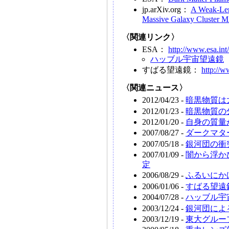
jp.arXiv.org：
A Weak-Lens
Massive Galaxy Cluster
〈関連リンク〉
ESA：
http://www.esa.int/
ハッブル宇宙望遠鏡
すばる望遠鏡：
http://w
〈関連ニュース〉
2012/04/23 -
暗黒物質は
2012/01/23 -
暗黒物質の
2012/01/20 -
自身の質量
2007/08/27 -
ダークマタ
2007/05/18 -
銀河団の衝
2007/01/09 -
闇から浮か
定
2006/08/29 -
ふるいにか
2006/01/06 -
すばる望遠
2004/07/28 -
ハッブル宇
2003/12/24 -
銀河団によ
2003/12/19 -
東大グルー