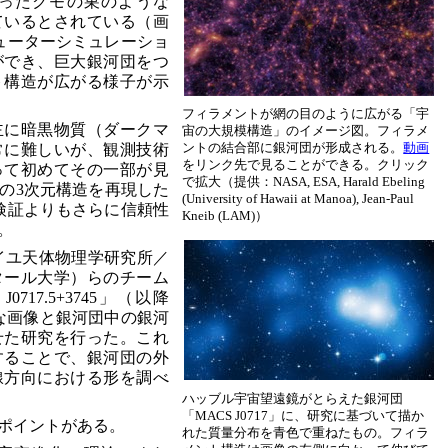
ったクモの巣のような
ているとされている（画
ューターシミュレーショ
ができ、巨大銀河団をつ
ト構造が広がる様子が示
フィラメントが網の目のように広がる「宇
主に暗黒物質（ダークマ
宙の大規模構造」のイメージ図。フィラメ
ントの結合部に銀河団が形成される。
動画
常に難しいが、観測技術
をリンク先で見ることができる。クリック
って初めてその一部が見
で拡大（提供：NASA, ESA, Harald Ebeling
の3次元構造を再現した
(University of Hawaii at Manoa), Jean-Paul
検証よりもさらに信頼性
Kneib (LAM)）
。
（マルセイユ天体物理学研究所／
タール大学）らのチーム
717.5+3745」（以降
精細な画像と銀河団中の銀河
せた研究を行った。これ
することで、銀河団の外
線方向における形を調べ
ハッブル宇宙望遠鏡がとらえた銀河団
「MACS J0717」に、研究に基づいて描か
ポイントがある。
れた質量分布を青色で重ねたもの。フィラ