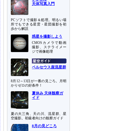
天体写真入門
PCソフトで撮影＆処理。明るい場
所でもできる星雲・星団撮影を初
歩から解説
惑星を撮影しよう
CMOSカメラで動画
撮影、ステライメー
ジで画像処理
ペルセウス座流星群
8月12～13日が一番の見ごろ。月明
かりゼロの好条件！
夏休み 天体観察ガ
イド
夏の大三角、天の川、流星群、星
空撮影。初級者向けの観察ガイド
8月の見どころ