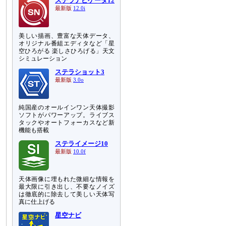
ステラナビゲータ12
最新版
12.0i
美しい描画、豊富な天体データ、
オリジナル番組エディタなど「星
空ひろがる 楽しさひろげる」天文
シミュレーション
ステラショット3
最新版
3.0o
純国産のオールインワン天体撮影
ソフトがパワーアップ。ライブス
タックやオートフォーカスなど新
機能も搭載
ステライメージ10
最新版
10.0f
天体画像に埋もれた微細な情報を
最大限に引き出し、不要なノイズ
は徹底的に除去して美しい天体写
真に仕上げる
星空ナビ