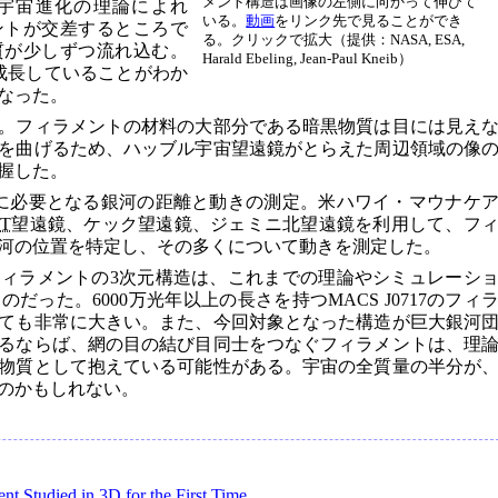
メント構造は画像の左側に向かって伸びて
宇宙進化の理論によれ
いる。
動画
をリンク先で見ることができ
ントが交差するところで
る。クリックで拡大（提供：NASA, ESA,
質が少しずつ流れ込む。
Harald Ebeling, Jean-Paul Kneib）
的に成長していることがわか
なった。
。フィラメントの材料の大部分である暗黒物質は目には見え
を曲げるため、ハッブル宇宙望遠鏡がとらえた周辺領域の像
握した。
に必要となる銀河の距離と動きの測定。米ハワイ・マウナケ
T
望遠鏡、ケック望遠鏡、ジェミニ北望遠鏡を利用して、フ
河の位置を特定し、その多くについて動きを測定した。
ィラメントの3次元構造は、これまでの理論やシミュレーシ
った。6000万光年以上の長さを持つMACS J0717のフィ
ても非常に大きい。また、今回対象となった構造が巨大銀河
るならば、網の目の結び目同士をつなぐフィラメントは、理
物質として抱えている可能性がある。宇宙の全質量の半分が
のかもしれない。
nt Studied in 3D for the First Time