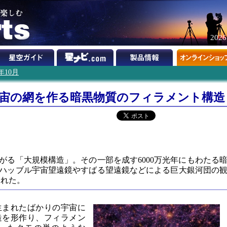
202
2年10月
宇宙の網を作る暗黒物質のフィラメント構造
がる「大規模構造」。その一部を成す6000万光年にもわたる
ハッブル宇宙望遠鏡やすばる望遠鏡などによる巨大銀河団の
られた。
生まれたばかりの宇宙に
造を形作り、フィラメン