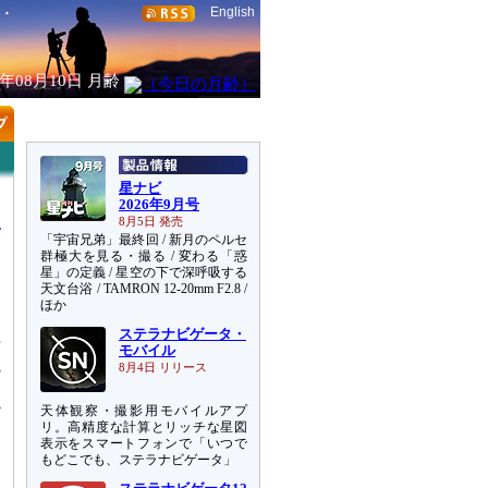
English
6年08月10日
月齢
星ナビ
2026年9月号
8月5日 発売
「宇宙兄弟」最終回 / 新月のペルセ
群極大を見る・撮る / 変わる「惑
星」の定義 / 星空の下で深呼吸する
天文台浴 / TAMRON 12-20mm F2.8 /
ほか
ステラナビゲータ・
暗
モバイル
観
8月4日 リリース
天体観察・撮影用モバイルアプ
リ。高精度な計算とリッチな星図
表示をスマートフォンで「いつで
もどこでも、ステラナビゲータ」