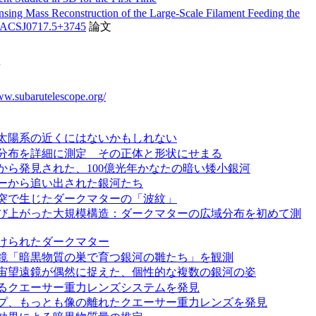
ing Mass Reconstruction of the Large-Scale Filament Feeding the
 MACSJ0717.5+3745
論文
ww.subarutelescope.org/
太陽系の近くにはないかもしれない
分布を詳細に測定 その正体と形状にせまる
から発見された、100億光年かなたの暗い矮小銀河
ーから追い出された銀河たち
突で生じたダークマターの「波紋」
び上がった大規模構造：ダークマターの広域分布を初めて測
けられたダークマター
鏡「暗黒物質の巣で育つ銀河の雛たち」を観測
宙望遠鏡が偶然に捉えた、個性的な複数の銀河の姿
るクエーサー重力レンズシステムを発見
プ、もっとも像の離れたクエーサー重力レンズを発見