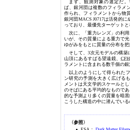
まず、観測対象の選定だ。
ば、銀河団は複数のフィラメ
作られ、フィラメントから物
銀河団MACS J0717は活発
っており、最優先ターゲットと
次に、「重力レンズ」の利用
いが、その質量による重力で光
ゆがみをもとに質量の分布を把
そして、3次元モデルの構築
山頂にあるすばる望遠鏡、
CFH
ラメントに含まれる数千個の銀
以上のようにして得られたフ
ン研究の予測を大きく広げるものだ
メントは天文学的スケールとし
のそばにある平均的なものであ
的な予測より多くの質量を暗黒
こうした構造の中に潜んでいる
〈参照〉
ESA：
Dark Matter Filame