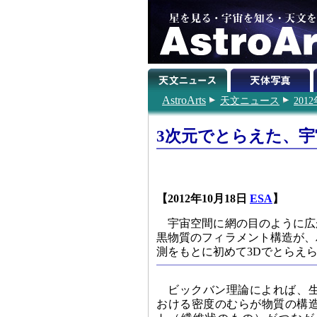
AstroArts
天文ニュース
201
3次元でとらえた、
【2012年10月18日
ESA
】
宇宙空間に網の目のように広
黒物質のフィラメント構造が、
測をもとに初めて3Dでとらえ
ビックバン理論によれば、
おける密度のむらが物質の構