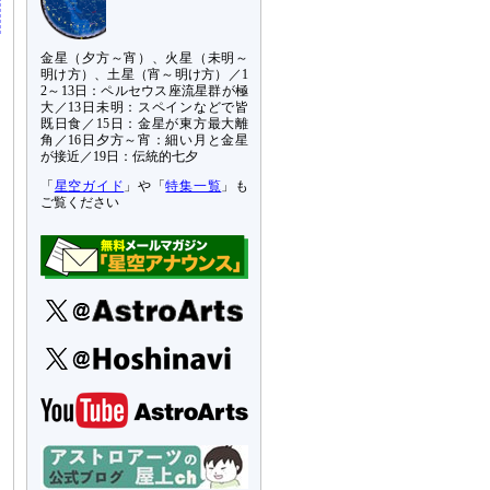
金星（夕方～宵）、火星（未明～
明け方）、土星（宵～明け方）／1
2～13日：ペルセウス座流星群が極
大／13日未明：スペインなどで皆
既日食／15日：金星が東方最大離
角／16日夕方～宵：細い月と金星
が接近／19日：伝統的七夕
「
星空ガイド
」や「
特集一覧
」も
ご覧ください