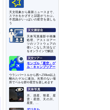
天文現象から最新ニュースまで、
スマホをかざすと話題がうかぶ。
不思議がいっぱいの星空を楽しも
う
な
の
天体写真撮影や画像
処理、アストロアー
ツのソフトウェアの
ア
使いこなし方法など
ィ
をオンラインで解説
ョ
モンゴル「星空」ゲ
ラ
ル・キャンプツアー
団
ウランバートルから西へ250km以上
論
離れたゲルに連泊。光害のない場
、
所でペルセ群や星空を楽しめます
月、惑星、彗星、星
雲・星団、天の川、
星景、…
デジタル