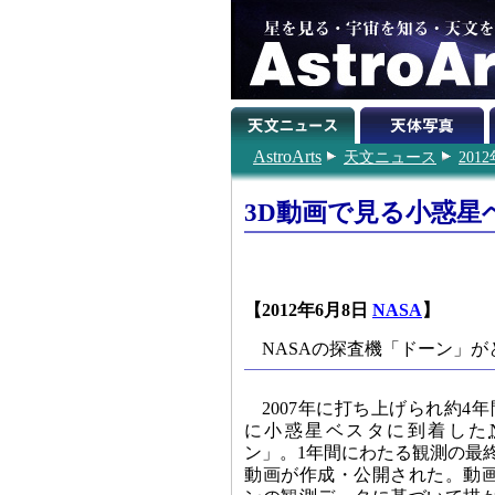
AstroArts
天文ニュース
201
3D動画で見る小惑星
【2012年6月8日
NASA
】
NASAの探査機「ドーン」
2007年に打ち上げられ約4
に小惑星ベスタに到着した
ン」。1年間にわたる観測の最
動画が作成・公開された。動