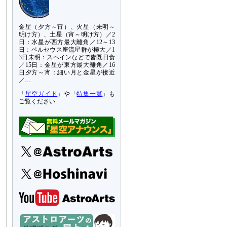
金星（夕方～宵）、火星（未明～
明け方）、土星（宵～明け方）／2
日：水星が西方最大離角／12～13
日：ペルセウス座流星群が極大／1
3日未明：スペインなどで皆既日食
／15日：金星が東方最大離角／16
日夕方～宵：細い月と金星が接近
／…
「
星空ガイド
」や「
特集一覧
」も
ご覧ください