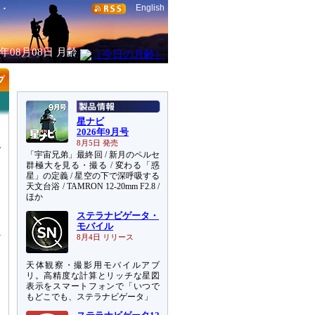
English
6年08月08日
月齢
星ナビ
2026年9月号
8月5日 発売
「宇宙兄弟」最終回 / 新月のペルセ
群極大を見る・撮る / 変わる「惑
星」の定義 / 星空の下で深呼吸する
天文台浴 / TAMRON 12-20mm F2.8 /
ほか
ステラナビゲータ・
モバイル
8月4日 リリース
天体観察・撮影用モバイルアプ
リ。高精度な計算とリッチな星図
表示をスマートフォンで「いつで
もどこでも、ステラナビゲータ」