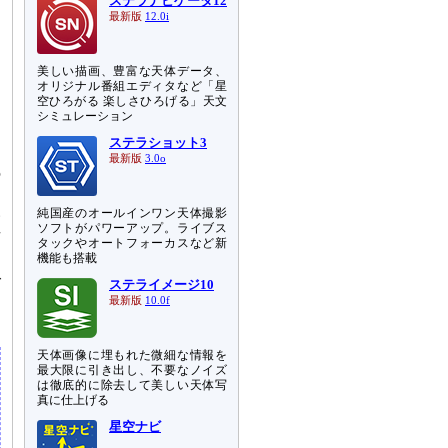
ステラナビゲータ12
最新版
12.0i
美しい描画、豊富な天体データ、
オリジナル番組エディタなど「星
空ひろがる 楽しさひろげる」天文
シミュレーション
ステラショット3
最新版
3.0o
の
物
い
純国産のオールインワン天体撮影
ソフトがパワーアップ。ライブス
場
タックやオートフォーカスなど新
機能も搭載
ご
ステライメージ10
最新版
10.0f
天体画像に埋もれた微細な情報を
最大限に引き出し、不要なノイズ
は徹底的に除去して美しい天体写
真に仕上げる
星空ナビ