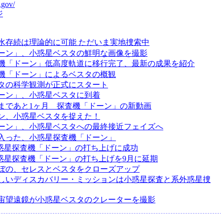
.gov/
ジ
水存続は理論的に可能 ただいま実地捜索中
ーン」、小惑星ベスタの鮮明な画像を撮影
機「ドーン」低高度軌道に移行完了、最新の成果を紹介
機「ドーン」によるベスタの概観
タの科学観測が正式にスタート
ーン」、小惑星ベスタに到着
まであと1ヶ月 探査機「ドーン」の新動画
ン、小惑星ベスタを捉えた！
ーン」、小惑星ベスタへの最終接近フェイズへ
入った、小惑星探査機「ドーン」
小惑星探査機「ドーン」の打ち上げに成功
小惑星探査機「ドーン」の打ち上げを9月に延期
ぼの、セレスとベスタをクローズアップ
の新しいディスカバリー・ミッションは小惑星探査と系外惑星捜
宙望遠鏡が小惑星ベスタのクレーターを撮影