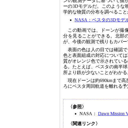
ンの観測データに基づいて描
ーの3Dモデルだ。このような
学的な物質の分布を調べること
NASA：ベスタの3Dモデ
この動画では、ドーンが撮
分を見ることができる。北部
が、今後の観測で残りもカバー
表面の色は人の目では確認で
色と表面組成の対応については
質がオレンジ色で示されている
る。たとえば、ベスタの南半球
所より鉄が少ないことがわかる
現在ドーンは約690kmまで
ろにベスタ周回軌道を離れる予
〈参照〉
NASA：
Dawn Mission V
〈関連リンク〉