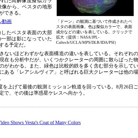
かれた高解像度擬似カラ
映像から、ベスタの地形
ができる。
ル動画
「ドーン」の観測に基づいて作成されたベ
スタの表面画像。色は擬似カラーで、表面
成分などの違いを表している。クリックで
像したベスタ表面の大部
拡大（提供：NASA/JPL-
の一部は影になっていた
Caltech/UCLA/MPS/DLR/IDA/PSI）
する予定だ。
きないほどわずかな表面構造の違いを表している。それぞれ
現在も分析中だが、いくつかクレーターの周囲に散らばった
のがわかる。また、緑色は比較的鉄を多く含む部分を示して
にある「レアシルヴィア」と呼ばれる巨大クレーターは他の
。
高度を上げて最後の観測ミッション軌道を回っている。8月26日
定で、その後は準惑星ケレスへ向かう。
ideo Shows Vesta's Coat of Many Colors