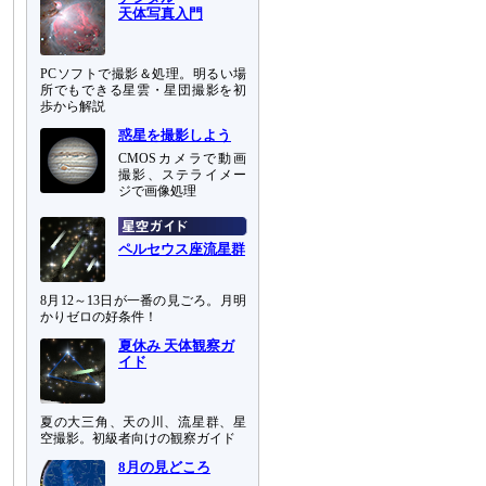
天体写真入門
PCソフトで撮影＆処理。明るい場
所でもできる星雲・星団撮影を初
歩から解説
惑星を撮影しよう
CMOSカメラで動画
撮影、ステライメー
ジで画像処理
ペルセウス座流星群
8月12～13日が一番の見ごろ。月明
かりゼロの好条件！
夏休み 天体観察ガ
イド
夏の大三角、天の川、流星群、星
空撮影。初級者向けの観察ガイド
8月の見どころ