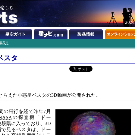
202
2年6月
ベスタ
がとらえた小惑星ベスタの3D動画が公開された。
年間の飛行を経て昨年7月
NASA
の探査機「ドー
終段階に入っており、3D
画で見るベスタは、ドー