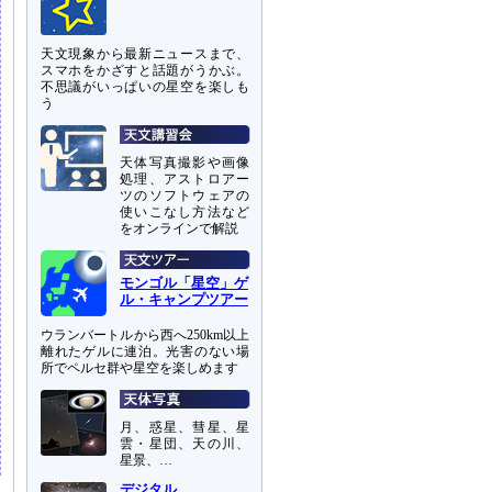
天文現象から最新ニュースまで、
スマホをかざすと話題がうかぶ。
不思議がいっぱいの星空を楽しも
う
天体写真撮影や画像
処理、アストロアー
ツのソフトウェアの
使いこなし方法など
をオンラインで解説
モンゴル「星空」ゲ
ル・キャンプツアー
ウランバートルから西へ250km以上
離れたゲルに連泊。光害のない場
所でペルセ群や星空を楽しめます
月、惑星、彗星、星
雲・星団、天の川、
星景、…
デジタル