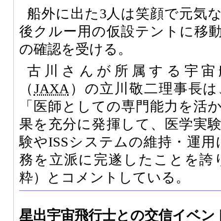
船外に出た3人は笑顔で元気
後クルー用の仮設テントに移
の確認を受ける。
古川さんが所属する宇宙
（
JAXA
）の立川敬二理事長は
「医師としての専門能力を活
果を充分に発揮して、医学実
験やISSシステムの維持・運用
務を立派に完遂したことを誇
粋）とコメントしている。
星出宇宙飛行士との交信イベン