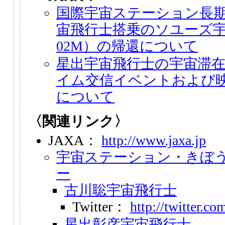
国際宇宙ステーション長
宙飛行士搭乗のソユーズ宇宙船
02M）の帰還について
星出宇宙飛行士の宇宙滞
イム交信イベントおよび
について
〈関連リンク〉
JAXA：
http://www.jaxa.jp
宇宙ステーション・きぼ
ー
古川聡宇宙飛行士
Twitter：
http://twitter.c
星出彰彦宇宙飛行士