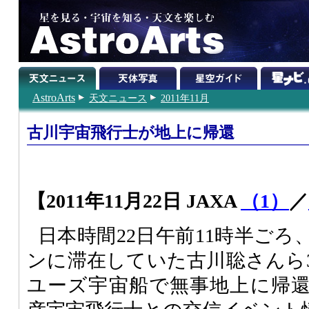
AstroArts
天文ニュース
2011年11月
古川宇宙飛行士が地上に帰還
【2011年11月22日 JAXA
（1）
／
日本時間22日午前11時半ご
ンに滞在していた古川聡さんら
ユーズ宇宙船で無事地上に帰