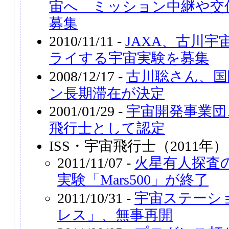
宙へ ミッション中継や交
募集
2010/11/11 -
JAXA、古川
ライする宇宙実験を募集
2008/12/17 -
古川聡さん、国
ン長期滞在が決定
2001/01/29 -
宇宙開発事業団
飛行士として認定
ISS・宇宙飛行士（2011年
2011/11/07 -
火星有人探査
実験「Mars500」が終了
2011/10/31 -
宇宙ステーシ
レス」、無事再開