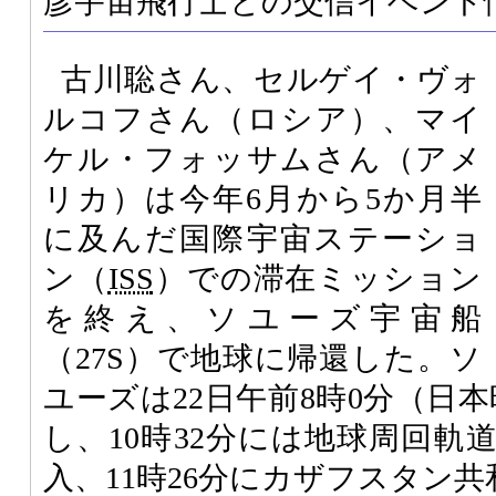
彦宇宙飛行士との交信イベント
古川聡さん、セルゲイ・ヴォ
ルコフさん（ロシア）、マイ
ケル・フォッサムさん（アメ
リカ）は今年6月から5か月半
に及んだ国際宇宙ステーショ
ン（
ISS
）での滞在ミッション
を終え、ソユーズ宇宙船
（27S）で地球に帰還した。ソ
ユーズは22日午前8時0分（日本
し、10時32分には地球周回軌
入、11時26分にカザフスタン