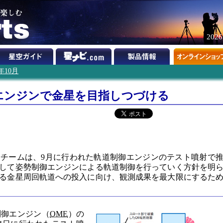
202
1年10月
エンジンで金星を目指しつづける
チームは、9月に行われた軌道制御エンジンのテスト噴射で
して姿勢制御エンジンによる軌道制御を行っていく方針を明
る金星周回軌道への投入に向け、観測成果を最大限にするた
制御エンジン（
OME
）の