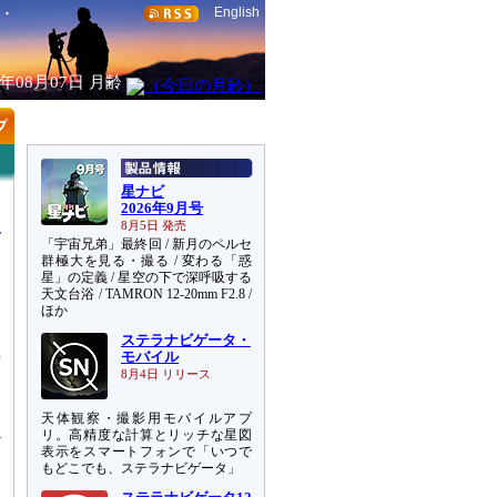
English
6年08月07日
月齢
星ナビ
2026年9月号
8月5日 発売
「宇宙兄弟」最終回 / 新月のペルセ
群極大を見る・撮る / 変わる「惑
星」の定義 / 星空の下で深呼吸する
天文台浴 / TAMRON 12-20mm F2.8 /
ほか
ステラナビゲータ・
推
モバイル
ら
8月4日 リリース
め
天体観察・撮影用モバイルアプ
リ。高精度な計算とリッチな星図
表示をスマートフォンで「いつで
もどこでも、ステラナビゲータ」