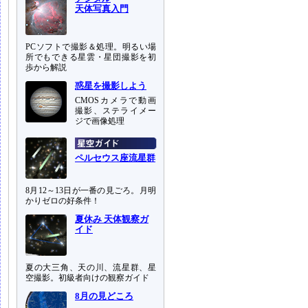
天体写真入門
PCソフトで撮影＆処理。明るい場
所でもできる星雲・星団撮影を初
歩から解説
惑星を撮影しよう
CMOSカメラで動画
撮影、ステライメー
ジで画像処理
ペルセウス座流星群
8月12～13日が一番の見ごろ。月明
かりゼロの好条件！
夏休み 天体観察ガ
イド
夏の大三角、天の川、流星群、星
空撮影。初級者向けの観察ガイド
8月の見どころ