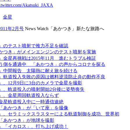
.twitter.com/Akatsuki_JAXA
：
金星
2011年2月号
News Watch「あかつき」新たな旅路へ
」のテスト噴射で推力不足を確認
かつき」がメインエンジンのテスト噴射を実施
」金星再挑戦は2015年11月 進むトラブル検証
う側を通過中 「あかつき」の声からコロナを探る
」中間報告 太陽熱に耐え旅を続ける
」軌道投入失敗の原因は燃料逆流防止弁の動作不良
」、12月9日に3台のカメラで金星を撮影
」、軌道投入の噴射開始2分後に姿勢喪失
」、金星周回軌道投入ならず
金星軌道投入中に一時通信途絶
「あかつき」が「いて座」を撮像
」、セラミックスラスターによる軌道制御を成功、世界初
「あかつき」が地球を撮影
」「イカロス」、打ち上げ成功！