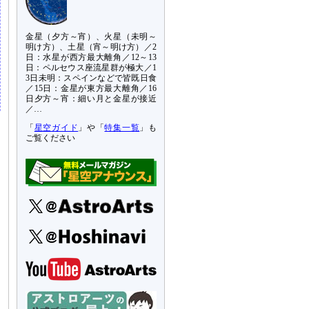
金星（夕方～宵）、火星（未明～
明け方）、土星（宵～明け方）／2
日：水星が西方最大離角／12～13
日：ペルセウス座流星群が極大／1
3日未明：スペインなどで皆既日食
／15日：金星が東方最大離角／16
日夕方～宵：細い月と金星が接近
／…
「
星空ガイド
」や「
特集一覧
」も
ご覧ください