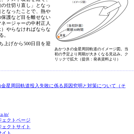
旅の仕切り直し」となっ
道となったことで、熱や
の保護など目を離せない
マネージャーの中村正人
は）やらなければならな
る。
ち上げから500日目を迎
あかつきの金星周回軌道のイメージ図。当
初の予定より周期が大きくなる見込み。ク
リックで拡大（提供：発表資料より）
の金星周回軌道投入失敗に係る原因究明と対策について（そ
a.jp/
ジェクトページ
ジェクトサイト
サイト