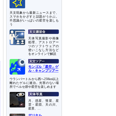
天文現象から最新ニュースまで、
スマホをかざすと話題がうかぶ。
不思議がいっぱいの星空を楽しも
う
天体写真撮影や画像
処理、アストロアー
ツのソフトウェアの
使いこなし方法など
をオンラインで解説
モンゴル「星空」ゲ
ル・キャンプツアー
ウランバートルから西へ250km以上
離れたゲルに連泊。光害のない場
所でペルセ群や星空を楽しめます
月、惑星、彗星、星
雲・星団、天の川、
星景、…
デジタル