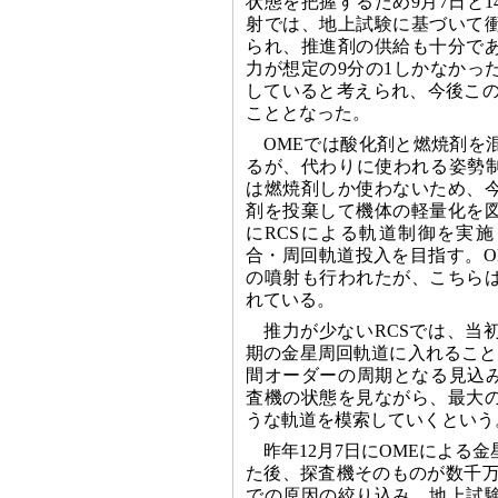
状態を把握するため9月7日と
射では、地上試験に基づいて
られ、推進剤の供給も十分で
力が想定の9分の1しかなかっ
していると考えられ、今後この
こととなった。
OMEでは酸化剤と燃焼剤を
るが、代わりに使われる姿勢
は燃焼剤しか使わないため、今
剤を投棄して機体の軽量化を図
にRCSによる軌道制御を実施
合・周回軌道投入を目指す。O
の噴射も行われたが、こちら
れている。
推力が少ないRCSでは、当
期の金星周回軌道に入れること
間オーダーの周期となる見込み
査機の状態を見ながら、最大
うな軌道を模索していくという
昨年12月7日にOMEによる
た後、探査機そのものが数千万
での原因の絞り込み、地上試