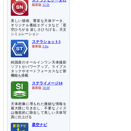
ステラナビゲータ12
最新版
12.0i
美しい描画、豊富な天体データ、
オリジナル番組エディタなど「星
空ひろがる 楽しさひろげる」天文
シミュレーション
ステラショット3
最新版
3.0o
純国産のオールインワン天体撮影
ソフトがパワーアップ。ライブス
タックやオートフォーカスなど新
機能も搭載
ステライメージ10
最新版
10.0f
天体画像に埋もれた微細な情報を
最大限に引き出し、不要なノイズ
は徹底的に除去して美しい天体写
真に仕上げる
星空ナビ