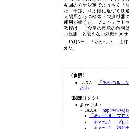
今回の方針決定でようやく「
た。予定より太陽に近づく軌
太陽風からの機体・観測機器
運用が続くが、プロジェクト
教授は「（金星の気象の解明
い観測」と衰えない気概を見せ
10月3日、「あかつき」は打
えた。
〈参照〉
JAXA：
「あかつき」
の4）
〈関連リンク〉
あかつき：
JAXA：
http://www.jax
「あかつき」プロ
「あかつき」プロ
「あかつき」特設