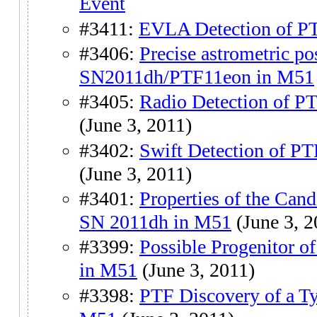
Event
#3411:
EVLA Detection of 
#3406:
Precise astrometric po
SN2011dh/PTF11eon in M51
#3405:
Radio Detection of 
(June 3, 2011)
#3402:
Swift Detection of 
(June 3, 2011)
#3401:
Properties of the Cand
SN 2011dh in M51
(June 3, 2
#3399:
Possible Progenitor o
in M51
(June 3, 2011)
#3398:
PTF Discovery of a Ty