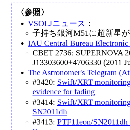
〈参照〉
VSOLJニュース
：
子持ち銀河M51に超新星が
IAU Central Bureau Electronic
CBET 2736: SUPERNOVA 20
J13303600+4706330 (2011 Ju
The Astronomer's Telegram (At
#3420:
Swift/XRT monitorin
evidence for fading
#3414:
Swift/XRT monitoring
SN2011dh
#3413:
PTF11eon/SN2011dh is