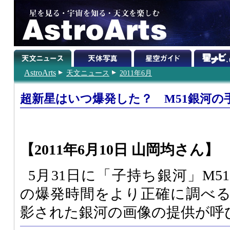
AstroArts
天文ニュース
2011年6月
超新星はいつ爆発した？ M51銀河の
【2011年6月10日 山岡均さん】
5月31日に「子持ち銀河」M
の爆発時間をより正確に調べ
影された銀河の画像の提供が呼