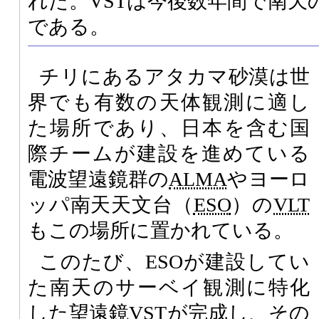
れた。VSTは今後数年間で南天
である。
チリにあるアタカマ砂漠は世
界でも有数の天体観測に適し
た場所であり、日本を含む国
際チームが建設を進めている
電波望遠鏡群の
ALMA
やヨーロ
ッパ南天天文台（
ESO
）の
VLT
もこの場所に置かれている。
このたび、ESOが建設してい
た南天のサーベイ観測に特化
した望遠鏡
VST
が完成し、その