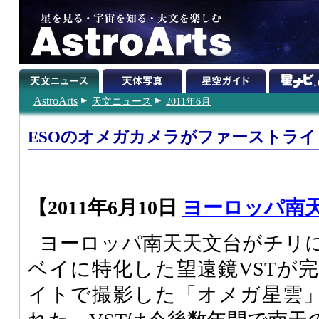
AstroArts
天文ニュース
2011年6月
ESOのオメガカメラがファーストラ
【2011年6月10日
ヨーロッパ南
ヨーロッパ南天天文台がチリ
ベイに特化した望遠鏡VSTが
イトで撮影した「オメガ星雲」