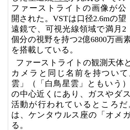
ファーストライトの画像が公
開された。VSTは口径2.6mの望
遠鏡で、可視光線領域で満月2
個分の視野を持つ2億6800万
を搭載している。
ファーストライトの観測天体
カメラと同じ名前を持ついて
雲」（「白鳥星雲」ともいう
の中心近くにあり、ガスやダ
活動が行われているところだ
は、ケンタウルス座の「オメ
る。