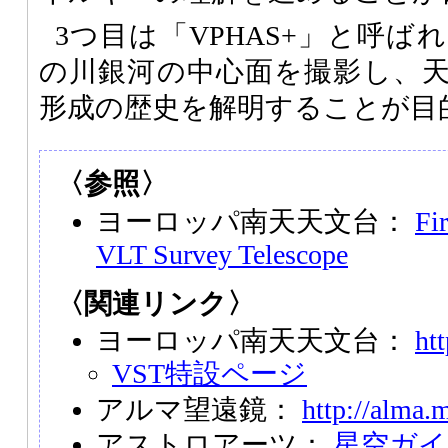
3つ目は「VPHAS+」と呼
の川銀河の中心面を撮影し、
形成の歴史を解明することが目
〈参照〉
ヨーロッパ南天天文台：
Fi
VLT Survey Telescope
〈関連リンク〉
ヨーロッパ南天天文台：
ht
VST特設ページ
アルマ望遠鏡：
http://alma.m
アストロアーツ：
星空ガイ