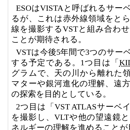
ESOはVISTAと呼ばれるサ
るが、これは赤外線領域をと
線を撮影するVSTと組み合わ
ことが期待される。
VSTは今後5年間で3つのサ
する予定である。1つ目は「
KI
グラムで、天の川から離れた
マターや銀河進化の理解、遠
の探索を目的としている。
2つ目は「VST ATLASサー
を撮影し、VLTや他の望遠鏡
ネルギーの理解を進めることが