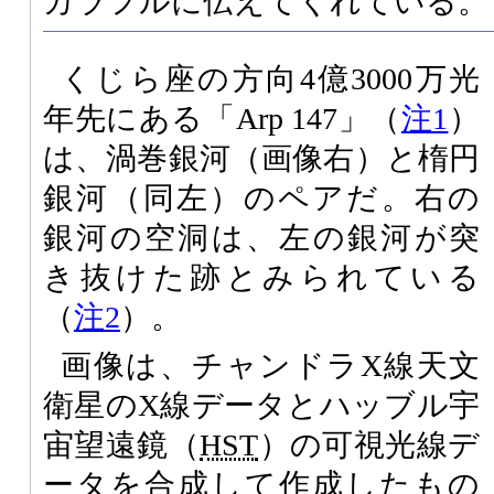
カラフルに伝えてくれている。
くじら座の方向4億3000万光
年先にある「Arp 147」（
注1
）
は、渦巻銀河（画像右）と楕円
銀河（同左）のペアだ。右の
銀河の空洞は、左の銀河が突
き抜けた跡とみられている
（
注2
）。
画像は、チャンドラX線天文
衛星のX線データとハッブル宇
宙望遠鏡（
HST
）の可視光線デ
ータを合成して作成したもの