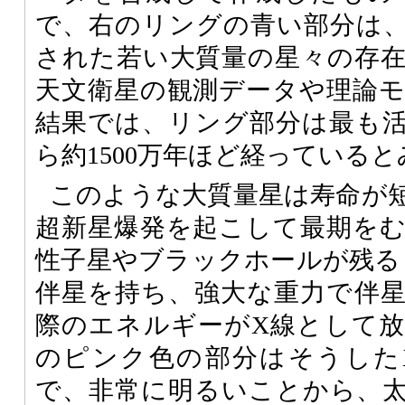
で、右のリングの青い部分は
された若い大質量の星々の存
天文衛星の観測データや理論
結果では、リング部分は最も
ら約1500万年ほど経っている
このような大質量星は寿命が
超新星爆発を起こして最期を
性子星やブラックホールが残る
伴星を持ち、強大な重力で伴
際のエネルギーがX線として
のピンク色の部分はそうした
で、非常に明るいことから、太陽