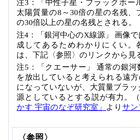
注3：「中性子星・ブラックホー
太陽質量の8～30倍の星の名残
の30倍以上の星の名残とされる。
注4：「銀河中心のX線源」 画像
成してあるためわかりにくい。
は、下記〈参照〉のリンクから見
注5：「クエーサー」 通常の銀
を放出していると考えられる遠方
になっていないが、大質量ブラッ
源としているとする説が有力。
かす 宇宙のなぞ研究室」
より
サン
〈参照〉