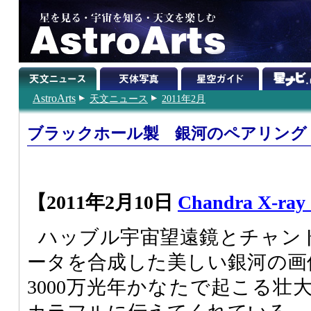
AstroArts
天文ニュース
2011年2月
ブラックホール製 銀河のペアリング
【2011年2月10日
Chandra X-ray 
ハッブル宇宙望遠鏡とチャン
ータを合成した美しい銀河の画
3000万光年かなたで起こる壮