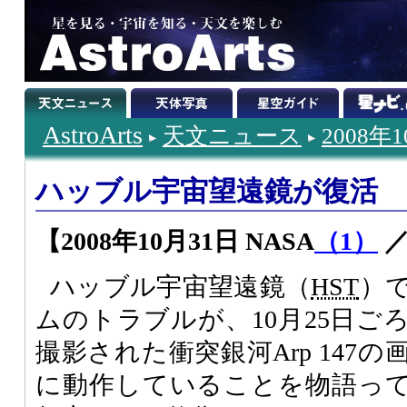
AstroArts
天文ニュース
2008年
ハッブル宇宙望遠鏡が復活
【2008年10月31日 NASA
（1）
ハッブル宇宙望遠鏡（
HST
）
ムのトラブルが、10月25日ご
撮影された衝突銀河Arp 147
に動作していることを物語っ