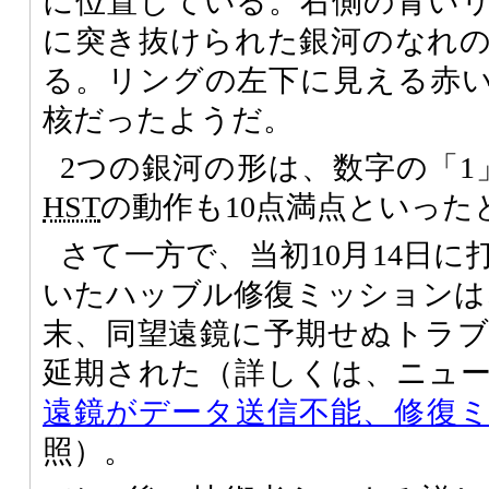
に位置している。右側の青い
に突き抜けられた銀河のなれ
る。リングの左下に見える赤
核だったようだ。
2つの銀河の形は、数字の「1
HST
の動作も10点満点といった
さて一方で、当初10月14日
いたハッブル修復ミッションは
末、同望遠鏡に予期せぬトラ
延期された（詳しくは、ニュ
遠鏡がデータ送信不能、修復
照）。