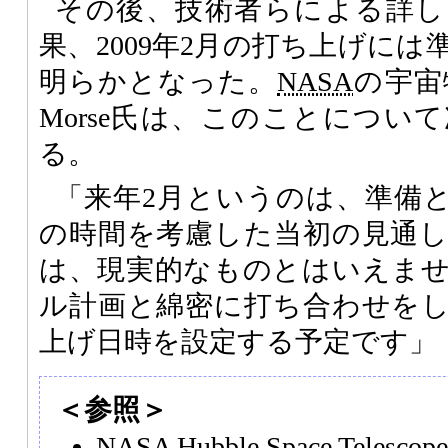
その後、技術者らによる詳し
果、2009年2月の打ち上げに
明らかとなった。
NASA
の宇宙
Morse氏は、このことについ
る。
「来年2月というのは、準備
の時間を考慮した当初の見通
は、現実的なものとはいえま
ル計画と綿密に打ち合わせを
上げ日時を設定する予定です」
＜参照＞
NASA Hubble Space Telesco